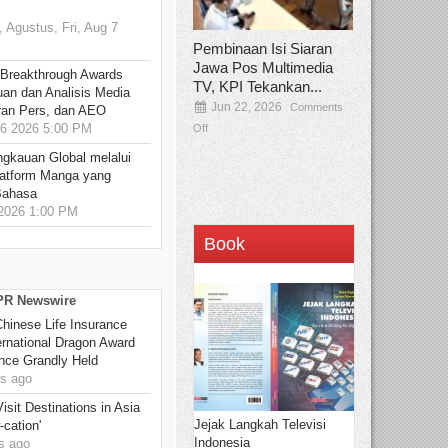
 Agustus, Fri, Aug 7
Pembinaan Isi Siaran
Jawa Pos Multimedia
 Breakthrough Awards
TV, KPI Tekankan...
an dan Analisis Media
Jun 22, 2026
Comments
aran Pers, dan AEO
6 2026 5:00 PM
Off
ngkauan Global melalui
atform Manga yang
Bahasa
2026 1:00 PM
Book
 PR Newswire
hinese Life Insurance
rnational Dragon Award
nce Grandly Held
s ago
sit Destinations in Asia
Jejak Langkah Televisi
-cation'
Indonesia
s ago