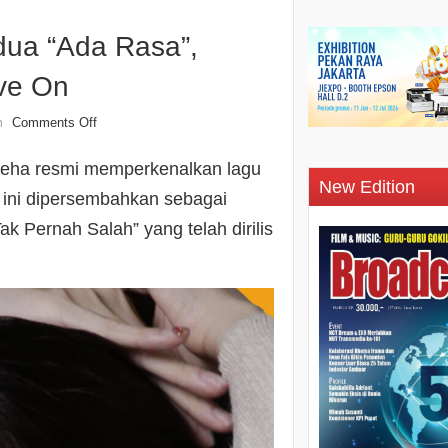
dua “Ada Rasa”,
ve On
Comments Off
n
Meha resmi memperkenalkan lagu
New Edition
a ini dipersembahkan sebagai
ak Pernah Salah” yang telah dirilis