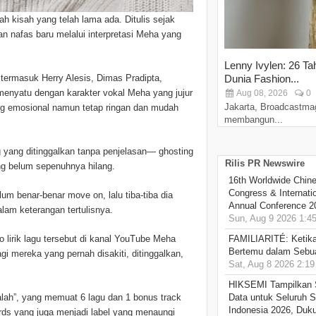
h kisah yang telah lama ada. Ditulis sejak
n nafas baru melalui interpretasi Meha yang
Lenny Ivylen: 26 Ta
 termasuk Herry Alesis, Dimas Pradipta,
Dunia Fashion...
menyatu dengan karakter vokal Meha yang jujur
Aug 08, 2026
0
Jakarta, Broadcastma
g emosional namun tetap ringan dan mudah
membangun...
ng yang ditinggalkan tanpa penjelasan— ghosting
Rilis PR Newswire
 belum sepenuhnya hilang.
16th Worldwide Chine
Congress & Internati
um benar-benar move on, lalu tiba-tiba dia
Annual Conference 2
lam keterangan tertulisnya.
Sun, Aug 9 2026 1:4
o lirik lagu tersebut di kanal YouTube Meha
FAMILIARITÉ: Ketika
Bertemu dalam Sebua
gi mereka yang pernah disakiti, ditinggalkan,
Sat, Aug 8 2026 2:1
HIKSEMI Tampilkan 
Salah”, yang memuat 6 lagu dan 1 bonus track
Data untuk Seluruh S
Indonesia 2026, Duk
ords yang juga menjadi label yang menaungi