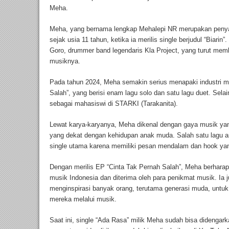
Meha.
Meha, yang bernama lengkap Mehalepi NR merupakan penya
sejak usia 11 tahun, ketika ia merilis single berjudul “Biarin
Goro, drummer band legendaris Kla Project, yang turut mem
musiknya.
Pada tahun 2024, Meha semakin serius menapaki industri m
Salah”, yang berisi enam lagu solo dan satu lagu duet. Sela
sebagai mahasiswi di STARKI (Tarakanita).
Lewat karya-karyanya, Meha dikenal dengan gaya musik ya
yang dekat dengan kehidupan anak muda. Salah satu lagu an
single utama karena memiliki pesan mendalam dan hook yan
Dengan merilis EP “Cinta Tak Pernah Salah”, Meha berharap
musik Indonesia dan diterima oleh para penikmat musik. Ia 
menginspirasi banyak orang, terutama generasi muda, untu
mereka melalui musik.
Saat ini, single “Ada Rasa” milik Meha sudah bisa didengark