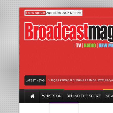
Latest update
August 8th, 2026 5:01 PM
Lenny Ivylen: 26 Tahun Jaga Eksistensi di Dunia Fashion lewat Karya
UI 
LATEST NEWS
WHAT’S ON
BEHIND THE SCENE
NEW
Y CHANNEL
FILM & MUSIC