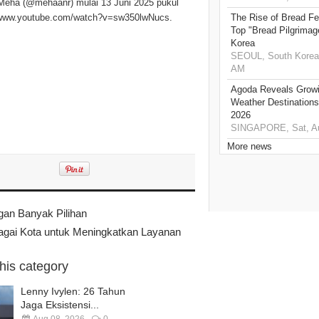
 Meha (@mehaanr) mulai 13 Juni 2025 pukul
://www.youtube.com/watch?v=sw350lwNucs.
The Rise of Bread Fe
Top "Bread Pilgrimag
Korea
SEOUL, South Korea,
AM
Agoda Reveals Growin
Weather Destination
2026
SINGAPORE, Sat, Au
More news
gan Banyak Pilihan
bagai Kota untuk Meningkatkan Layanan
this category
Lenny Ivylen: 26 Tahun
Jaga Eksistensi...