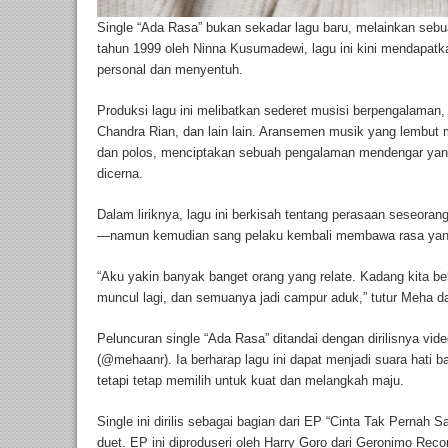
Single “Ada Rasa” bukan sekadar lagu baru, melainkan sebua
tahun 1999 oleh Ninna Kusumadewi, lagu ini kini mendapatka
personal dan menyentuh.
Produksi lagu ini melibatkan sederet musisi berpengalaman,
Chandra Rian, dan lain lain. Aransemen musik yang lembut 
dan polos, menciptakan sebuah pengalaman mendengar yan
dicerna.
Dalam liriknya, lagu ini berkisah tentang perasaan seseora
—namun kemudian sang pelaku kembali membawa rasa yang
“Aku yakin banyak banget orang yang relate. Kadang kita bel
muncul lagi, dan semuanya jadi campur aduk,” tutur Meha da
Peluncuran single “Ada Rasa” ditandai dengan dirilisnya vide
(@mehaanr). Ia berharap lagu ini dapat menjadi suara hati ba
tetapi tetap memilih untuk kuat dan melangkah maju.
Single ini dirilis sebagai bagian dari EP “Cinta Tak Pernah 
duet. EP ini diproduseri oleh Harry Goro dari Geronimo Rec