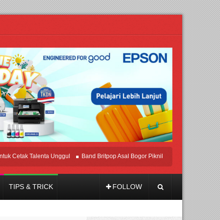
tak Talenta Unggul
Band Britpop Asal Bogor Piknik Rilis Mini Album “Astrometri
TIPS & TRICK
FOLLOW