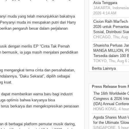
Asia Tenggara
JAKARTA, Indonesia,
2026 4:14 AM
nyi muda yang telah menunjukkan bakatnya
Cision Raih MarTech
”. Penyanyi muda ini merupakan putri dari Harry
2026 untuk Pemantau
berikan pengaruh besar dalam perjalanan
Sosial, Distribusi Si
CHICAGO, Thu, Aug 
Shueisha Perluas Ja
usik dengan merilis EP “Cinta Tak Pernah
MANGA MILLION, Pl
in bermusik, ia juga masih menjalani pendidikan
Tersedia dalam 100 
TOKYO, Thu, Aug 6 
Berita Lainnya
ng mengangkat tema cinta dan persahabatan,
dalannya, “Daku Sekarat”, dipilih sebagai
g kuat.
Press Release from
The 16th Worldwide C
 dapat memberikan warna baru bagi industri
Congress & 2026 Inte
juga optimis bahwa karyanya bisa
(IDA) Annual Confere
k terus berkarya dan mengekspresikan perasaan
HONG KONG, 4 hour
Agoda Shares Must-Vi
for the Ultimate 'Glow
an di berbagai platform pemutar musik daring,
SINGAPORE, 5 hour