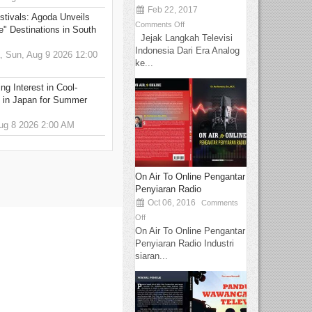
Feb 22, 2017
stivals: Agoda Unveils
Comments Off
e" Destinations in South
Jejak Langkah Televisi
Indonesia Dari Era Analog
 Sun, Aug 9 2026 12:00
ke...
g Interest in Cool-
s in Japan for Summer
g 8 2026 2:00 AM
On Air To Online Pengantar
Penyiaran Radio
Oct 06, 2016
Comments
Off
On Air To Online Pengantar
Penyiaran Radio Industri
siaran...