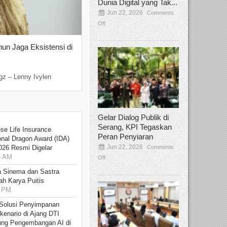
Dunia Digital yang Tak...
Jun 22, 2026
Comments
Off
hun Jaga Eksistensi di
Yan Senjaya, Kreativitas Lima Dekad
Sinema Indonesia
Dec 22, 2025
Comments Off
gz – Lenny Ivylen
Jakarta, Broadcastmagz – Yan Senjaya ada
Gelar Dialog Publik di
Serang, KPI Tegaskan
se Life Insurance
Peran Penyiaran
onal Dragon Award (IDA)
Jun 22, 2026
Comments
026 Resmi Digelar
5 AM
Off
 Sinema dan Sastra
h Karya Puitis
9 PM
Solusi Penyimpanan
kenario di Ajang DTI
ung Pengembangan AI di