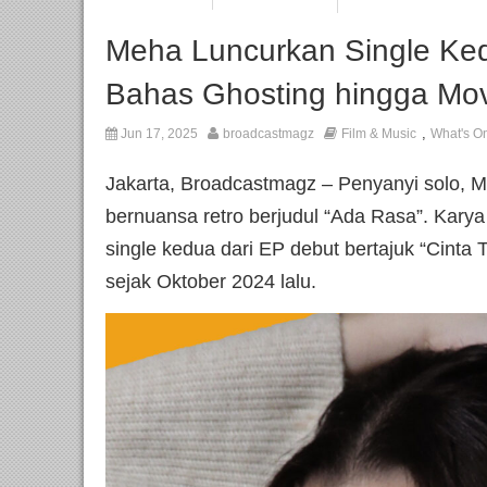
Meha Luncurkan Single Ke
Bahas Ghosting hingga Mo
,
Jun 17, 2025
broadcastmagz
Film & Music
What's O
Jakarta, Broadcastmagz – Penyanyi solo, 
bernuansa retro berjudul “Ada Rasa”. Kary
single kedua dari EP debut bertajuk “Cinta T
sejak Oktober 2024 lalu.