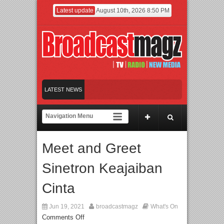
Latest update
August 10th, 2026 8:50 PM
ms Edisi Khusus Indonesia
LATEST NEWS
t tentang Keselamatan Berkendara, inDrive Sukses Gelar Fase Pertama Kampanye 
i di Dunia Fashion lewat Karya
UI dan Universitas Agung Podomoro Jalin Kerja
Meet and Greet
ms Edisi Khusus Indonesia
Sinetron Keajaiban
Cinta
Jun 19, 2021
broadcastmagz
What's On
Comments Off