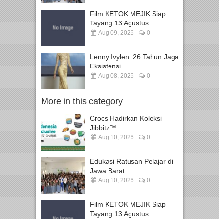
Film KETOK MEJIK Siap
Tayang 13 Agustus
Aug 09, 2026
0
Lenny Ivylen: 26 Tahun Jaga
Eksistensi...
Aug 08, 2026
0
More in this category
Crocs Hadirkan Koleksi
Jibbitz™...
Aug 10, 2026
0
Edukasi Ratusan Pelajar di
Jawa Barat...
Aug 10, 2026
0
Film KETOK MEJIK Siap
Tayang 13 Agustus