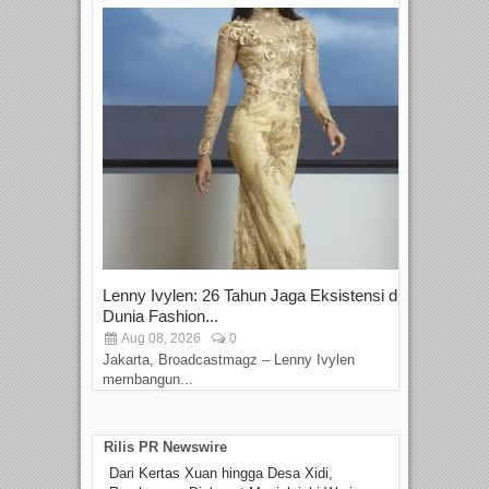
Lenny Ivylen: 26 Tahun Jaga Eksistensi di
Yan
Dunia Fashion...
Sin
Aug 08, 2026
0
D
Jakarta, Broadcastmagz – Lenny Ivylen
Jaka
membangun...
Rilis PR Newswire
Dari Kertas Xuan hingga Desa Xidi,