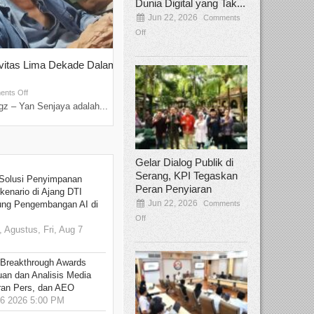
Dunia Digital yang Tak...
Jun 22, 2026
Comments
Off
ivitas Lima Dekade Dalam
Tamee Irelly Menjadi Juri Open Casti
Film Terbaru...
Sep 08, 2025
nts Off
Comments Off
z – Yan Senjaya adalah...
Bekasi, Broadcastmagz – Dalam upaya me
talenta...
Gelar Dialog Publik di
Serang, KPI Tegaskan
Solusi Penyimpanan
Peran Penyiaran
kenario di Ajang DTI
Jun 22, 2026
Comments
ung Pengembangan AI di
Off
 Agustus, Fri, Aug 7
 Breakthrough Awards
an dan Analisis Media
aran Pers, dan AEO
6 2026 5:00 PM