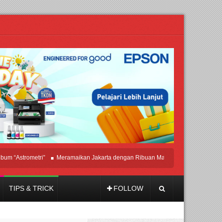
strometri”
Meramaikan Jakarta dengan Ribuan Mainan dan Produk Bayi dari Se
TIPS & TRICK
FOLLOW