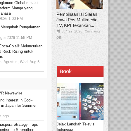
ngkauan Global melalui
atform Manga yang
Bahasa
Pembinaan Isi Siaran
2026 1:00 PM
Jawa Pos Multimedia
TV, KPI Tekankan...
: Mengubah Pengalaman
Jun 22, 2026
Comments
 5 2026 11:58 PM
Off
 Coca-Cola® Meluncurkan
d Rock Rising untuk
ru
, Agustus, Wed, Aug 5
Book
 PR Newswire
g Interest in Cool-
s in Japan for Summer
s ago
Jejak Langkah Televisi
aspora Strategy, Taps
Indonesia
ertise to Strengthen