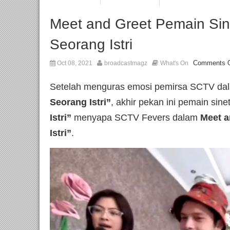
Meet and Greet Pemain Sin
Seorang Istri
Comments O
Oct 08, 2021
broadcastmagz
What's On
Setelah menguras emosi pemirsa SCTV dal
Seorang Istri”
, akhir pekan ini pemain sine
Istri”
menyapa SCTV Fevers dalam
Meet a
Istri”
.