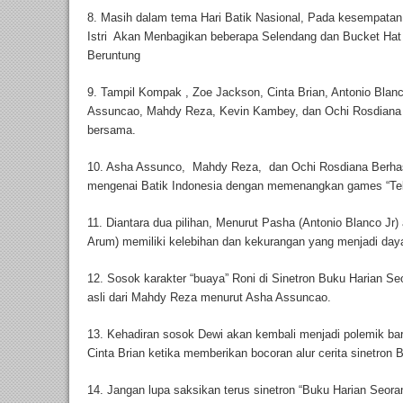
8. Masih dalam tema Hari Batik Nasional, Pada kesempatan 
Istri Akan Menbagikan beberapa Selendang dan Bucket Hat
Beruntung
9. Tampil Kompak , Zoe Jackson, Cinta Brian, Antonio Blanc
Assuncao, Mahdy Reza, Kevin Kambey, dan Ochi Rosdiana 
bersama.
10. Asha Assunco, Mahdy Reza, dan Ochi Rosdiana Berh
mengenai Batik Indonesia dengan memenangkan games “Te
11. Diantara dua pilihan, Menurut Pasha (Antonio Blanco Jr) 
Arum) memiliki kelebihan dan kekurangan yang menjadi daya
12. Sosok karakter “buaya” Roni di Sinetron Buku Harian Seo
asli dari Mahdy Reza menurut Asha Assuncao.
13. Kehadiran sosok Dewi akan kembali menjadi polemik b
Cinta Brian ketika memberikan bocoran alur cerita sinetron B
14. Jangan lupa saksikan terus sinetron “Buku Harian Seoran