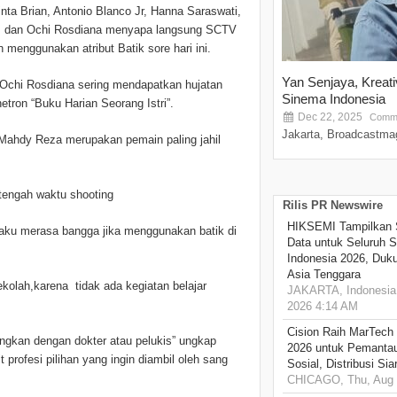
nta Brian, Antonio Blanco Jr, Hanna Saraswati,
y, dan Ochi Rosdiana menyapa langsung SCTV
 menggunakan atribut Batik sore hari ini.
Yan Senjaya, Kreat
ni Ochi Rosdiana sering mendapatkan hujatan
Sinema Indonesia
etron “Buku Harian Seorang Istri”.
Dec 22, 2025
Comme
Jakarta, Broadcastmag
 Mahdy Reza merupakan pemain paling jahil
i tengah waktu shooting
Rilis PR Newswire
HIKSEMI Tampilkan 
gaku merasa bangga jika menggunakan batik di
Data untuk Seluruh S
Indonesia 2026, Duk
Asia Tenggara
ekolah,karena tidak ada kegiatan belajar
JAKARTA, Indonesia,
2026 4:14 AM
Cision Raih MarTech
ingkan dengan dokter atau pelukis” ungkap
2026 untuk Pemantau
 profesi pilihan yang ingin diambil oleh sang
Sosial, Distribusi Si
CHICAGO, Thu, Aug 