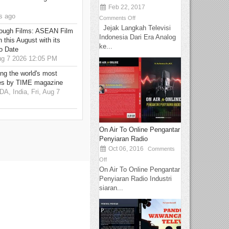
Feb 22, 2017
s ago
Comments Off
Jejak Langkah Televisi
hrough Films: ASEAN Film
Indonesia Dari Era Analog
 this August with its
ke...
o Date
g 7 2026 12:05 PM
g the world's most
es by TIME magazine
 India, Fri, Aug 7
On Air To Online Pengantar
Penyiaran Radio
Oct 06, 2016
Comments
Off
On Air To Online Pengantar
Penyiaran Radio Industri
siaran...