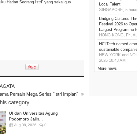
ku Harian Seorang Istri” yang sekaligus
Local Talent
SINGAPORE, 5 hour
Bridging Cultures T
Festival 2026 to Open
Largest Programme t
HONG KONG, Fri, Au
HCLTech named amon
sustainable compani
NEW YORK and NOIDA,
2026 10:43 AM
More news
NAGATA’
ama Pemain Mega Series "Istri Impian"
this category
UI dan Universitas Agung
Podomoro Jalin...
Aug 08, 2026
0