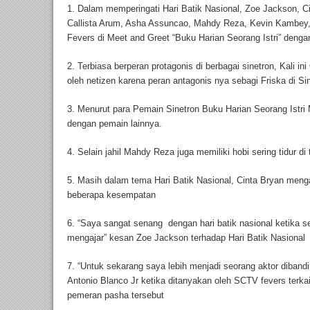
1. Dalam memperingati Hari Batik Nasional, Zoe Jackson, Ci
Callista Arum, Asha Assuncao, Mahdy Reza, Kevin Kambe
Fevers di Meet and Greet “Buku Harian Seorang Istri” dengan
2. Terbiasa berperan protagonis di berbagai sinetron, Kali i
oleh netizen karena peran antagonis nya sebagi Friska di Sin
3. Menurut para Pemain Sinetron Buku Harian Seorang Istri
dengan pemain lainnya.
4. Selain jahil Mahdy Reza juga memiliki hobi sering tidur d
5. Masih dalam tema Hari Batik Nasional, Cinta Bryan men
beberapa kesempatan
6. “Saya sangat senang dengan hari batik nasional ketika s
mengajar” kesan Zoe Jackson terhadap Hari Batik Nasional
7. “Untuk sekarang saya lebih menjadi seorang aktor diband
Antonio Blanco Jr ketika ditanyakan oleh SCTV fevers terkait
pemeran pasha tersebut