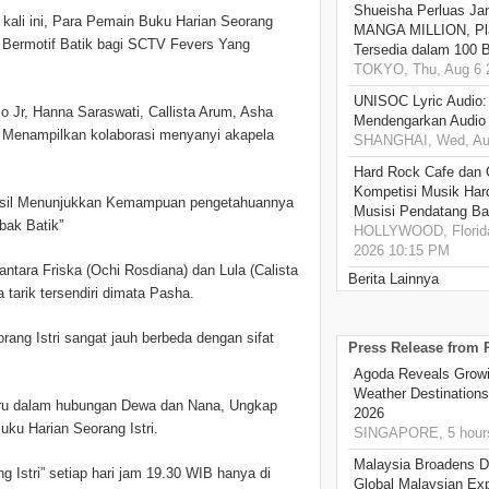
Shueisha Perluas Ja
kali ini, Para Pemain Buku Harian Seorang
MANGA MILLION, Pl
 Bermotif Batik bagi SCTV Fevers Yang
Tersedia dalam 100 
TOKYO, Thu, Aug 6 
UNISOC Lyric Audio
o Jr, Hanna Saraswati, Callista Arum, Asha
Mendengarkan Audio
Menampilkan kolaborasi menyanyi akapela
SHANGHAI, Wed, Aug
Hard Rock Cafe dan
Kompetisi Musik Har
asil Menunjukkan Kemampuan pengetahuannya
Musisi Pendatang Ba
bak Batik”
HOLLYWOOD, Florida
2026 10:15 PM
antara Friska (Ochi Rosdiana) dan Lula (Calista
Berita Lainnya
 tarik tersendiri dimata Pasha.
rang Istri sangat jauh berbeda dengan sifat
Press Release from
Agoda Reveals Growin
Weather Destination
aru dalam hubungan Dewa dan Nana, Ungkap
2026
uku Harian Seorang Istri.
SINGAPORE, 5 hour
Malaysia Broadens Di
g Istri” setiap hari jam 19.30 WIB hanya di
Global Malaysian Exp