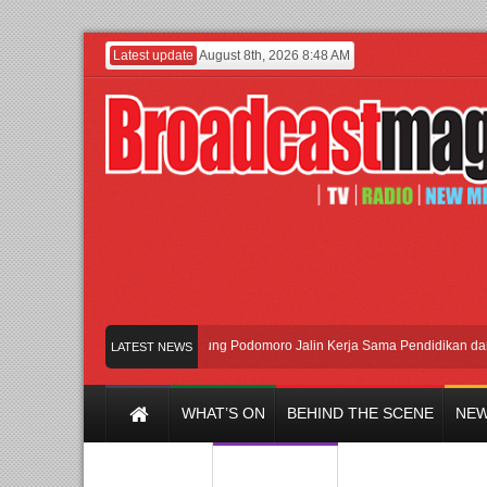
Latest update
August 8th, 2026 8:48 AM
UI dan Universitas Agung Podomoro Jalin Kerja Sama Pendidikan dan Riset
LATEST NEWS
WHAT’S ON
BEHIND THE SCENE
NEW
Y CHANNEL
FILM & MUSIC