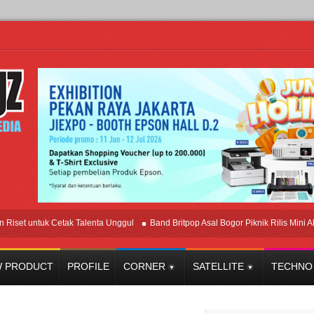
 untuk Cetak Talenta Unggul
Band Britpop Asal Bogor Piknik Rilis Mini Album “A
 PRODUCT
PROFILE
CORNER
SATELLITE
TECHNO