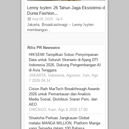
Lenny Ivylen: 26 Tahun Jaga Eksistensi di
Yan
Dunia Fashion...
Sin
Aug 08, 2026
0
D
Jakarta, Broadcastmagz – Lenny Ivylen
Jaka
membangun...
Rilis PR Newswire
HIKSEMI Tampilkan Solusi Penyimpanan
Data untuk Seluruh Skenario di Ajang DTI
Indonesia 2026, Dukung Pengembangan AI
di Asia Tenggara
JAKARTA, Indonesia, Agustus, Jum, Ags
7 2026 04.14
Cision Raih MarTech Breakthrough Awards
2026 untuk Pemantauan dan Analisis
Media Sosial, Distribusi Siaran Pers, dan
AEO
CHICAGO, Kam, Ags 6 2026 17.00
Shueisha Perluas Jangkauan Global
melalui MANGA MILLION, Platform Manga
yang Tersedia dalam 100 Bahasa