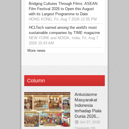
Bridging Cultures Through Films: ASEAN
Film Festival 2026 to Open this August
with its Largest Programme to Date
HONG KONG, Fri, Aug 7 2026 12:05 PM
HCLTech named among the world's most
sustainable companies by TIME magazine
NEW YORK and NOIDA, India, Fri, Aug 7
2026 10:43 AM
More news
Column
Antusiasme
Masyarakat
Indonesia
terhadap Piala
Dunia 2026...
Jun 27, 2026
Comments Off