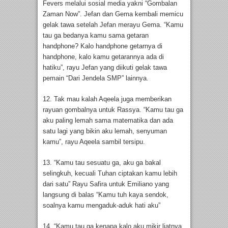
Fevers melalui sosial media yakni “Gombalan
Zaman Now”. Jefan dan Gema kembali memicu
gelak tawa setelah Jefan merayu Gema. “Kamu
tau ga bedanya kamu sama getaran
handphone? Kalo handphone getarnya di
handphone, kalo kamu getarannya ada di
hatiku”, rayu Jefan yang diikuti gelak tawa
pemain “Dari Jendela SMP” lainnya.
12. Tak mau kalah Aqeela juga memberikan
rayuan gombalnya untuk Rassya. “Kamu tau ga
aku paling lemah sama matematika dan ada
satu lagi yang bikin aku lemah, senyuman
kamu”, rayu Aqeela sambil tersipu.
13. “Kamu tau sesuatu ga, aku ga bakal
selingkuh, kecuali Tuhan ciptakan kamu lebih
dari satu” Rayu Safira untuk Emiliano yang
langsung di balas “Kamu tuh kaya sendok,
soalnya kamu mengaduk-aduk hati aku”
14. “Kamu tau ga kenapa kalo aku mikir liatnya