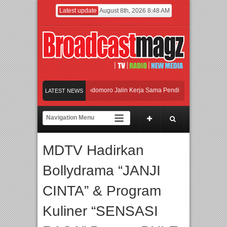
Latest update
August 8th, 2026 8:48 AM
I dan Universitas Agung Podomoro Jalin Kerja Sama Pendidikan dan Riset untuk 
LATEST NEWS
eramaikan Jakarta dengan Ribuan Mainan dan Produk Bayi dari Seluruh Dunia, I
enjadi Gerbang Inovasi dan Peluang Bisnis Industri Gifts dan Housewares Asia Te
MDTV Hadirkan
I dan Universitas Agung Podomoro Jalin Kerja Sama Pendidikan dan Riset untuk 
Bollydrama “JANJI
CINTA” & Program
Kuliner “SENSASI