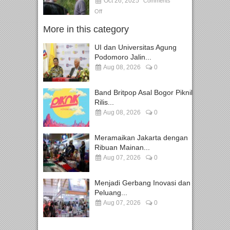
Oct 26, 2025
Comments
Off
More in this category
UI dan Universitas Agung
Podomoro Jalin...
Aug 08, 2026
0
Band Britpop Asal Bogor Piknik
Rilis...
Aug 08, 2026
0
Meramaikan Jakarta dengan
Ribuan Mainan...
Aug 07, 2026
0
Menjadi Gerbang Inovasi dan
Peluang...
Aug 07, 2026
0