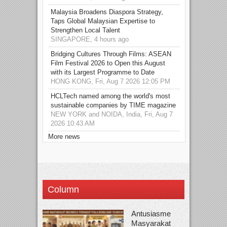
Malaysia Broadens Diaspora Strategy,
Taps Global Malaysian Expertise to
Strengthen Local Talent
SINGAPORE, 4 hours ago
Bridging Cultures Through Films: ASEAN
Film Festival 2026 to Open this August
with its Largest Programme to Date
HONG KONG, Fri, Aug 7 2026 12:05 PM
HCLTech named among the world's most
sustainable companies by TIME magazine
NEW YORK and NOIDA, India, Fri, Aug 7
2026 10:43 AM
More news
Column
Antusiasme
Masyarakat