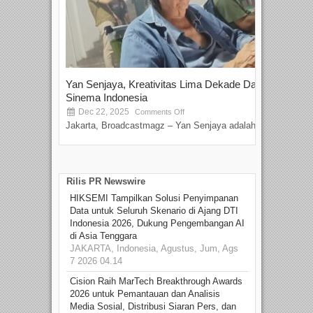
Yan Senjaya, Kreativitas Lima Dekade Dalam
Tam
Sinema Indonesia
Film
Dec 22, 2025
S
Comments Off
Jakarta, Broadcastmagz – Yan Senjaya adalah...
Beka
talen
Rilis PR Newswire
HIKSEMI Tampilkan Solusi Penyimpanan
Data untuk Seluruh Skenario di Ajang DTI
Indonesia 2026, Dukung Pengembangan AI
di Asia Tenggara
JAKARTA, Indonesia, Agustus, Jum, Ags
7 2026 04.14
Cision Raih MarTech Breakthrough Awards
2026 untuk Pemantauan dan Analisis
Media Sosial, Distribusi Siaran Pers, dan