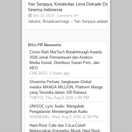
Yan Senjaya, Kreativitas Lima Dekade Dalam
Tam
Sinema Indonesia
Film
Dec 22, 2025
S
Comments Off
Jakarta, Broadcastmagz – Yan Senjaya adalah...
Beka
talen
Rilis PR Newswire
Cision Raih MarTech Breakthrough Awards
2026 untuk Pemantauan dan Analisis
Media Sosial, Distribusi Siaran Pers, dan
AEO
CHICAGO, 2 hours ago
Shueisha Perluas Jangkauan Global
melalui MANGA MILLION, Platform Manga
yang Tersedia dalam 100 Bahasa
TOKYO, Thu, Aug 6 2026 1:00 PM
UNISOC Lyric Audio: Mengubah
Pengalaman Mendengarkan Audio
SHANGHAI, Wed, Aug 5 2026 11:58 PM
Hard Rock Cafe dan Coca-Cola®
Meluncurkan Kompetisi Musik Hard Rock