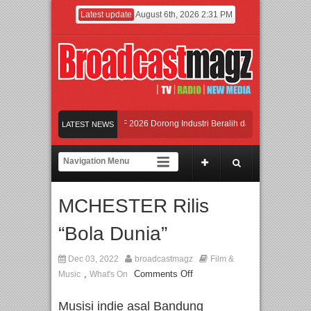
Latest update
August 6th, 2026 2:31 PM
an Ungkit-Ungkit”
APMF 2026 Dorong Industri Beralih dari Kampanye ke Kola
LATEST NEWS
Semangat Lokal, BIRKENSTOCK INDONESIA Membuka Took di Ubud, Bali
Kamaju Tingkatkan Kualitas SDM melalui Basic Mechanic Course
MCHESTER Rilis
tles & Queen – feat. Marcello Tahitoe dan Sandhy Sondoro
Afan Hadirkan Hipdu
“Bola Dunia”
Dec 03, 2022
broadcastmagz
Film &
,
Comments Off
Music
What's On
Musisi indie asal Bandung