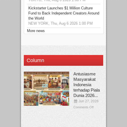
Kickstarter Launches $1 Million Culture
Fund to Back Independent Creators Around
the World
NEW YORK, Thu, Aug 6 2026 1:00 PM
More news
Column
Antusiasme
Masyarakat
Indonesia
terhadap Piala
Dunia 2026...
Jun 27, 2026
Comments Off