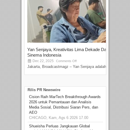
Yan Senjaya, Kreativitas Lima Dekade Dalam
Tam
Sinema Indonesia
Film
Dec 22, 2025
S
Comments Off
Jakarta, Broadcastmagz – Yan Senjaya adalah...
Beka
talen
Rilis PR Newswire
Cision Raih MarTech Breakthrough Awards
2026 untuk Pemantauan dan Analisis
Media Sosial, Distribusi Siaran Pers, dan
AEO
CHICAGO, Kam, Ags 6 2026 17.00
Shueisha Perluas Jangkauan Global