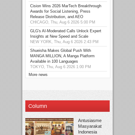
Cision Wins 2026 MarTech Breakthrough
Awards for Social Listening, Press
Release Distribution, and AEO
CHICAGO, Thu, Aug 6 2026 5:00 PM
GLG's AI-Moderated Calls Unlock Expert
Insights at New Speed and Scale
NEW YORK, Thu, Aug 6 2026 2:43 PM
Shueisha Makes Global Push With
MANGA MILLION, A Manga Platform
Available in 100 Languages
TOKYO, Thu, Aug 6 2026 1:00 PM
More news
Column
Antusiasme
Masyarakat
Indonesia