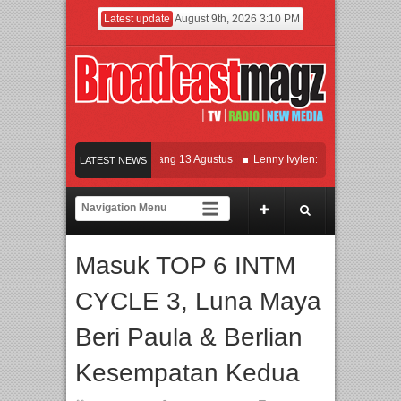
Latest update
August 9th, 2026 3:10 PM
lm KETOK MEJIK Siap Tayang 13 Agustus
Lenny Ivylen: 26 Tahun Jaga Eksiste
LATEST NEWS
 dan Universitas Agung Podomoro Jalin Kerja Sama Pendidikan dan Riset untuk C
ramaikan Jakarta dengan Ribuan Mainan dan Produk Bayi dari Seluruh Dunia, IB
Masuk TOP 6 INTM
CYCLE 3, Luna Maya
Beri Paula & Berlian
Kesempatan Kedua