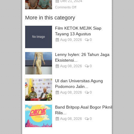
Dec 21, 2024
Comments Off
More in this category
Film KETOK MEJIK Siap
Tayang 13 Agustus
Aug 09, 2026
0
Lenny Ivylen: 26 Tahun Jaga
Eksistensi...
Aug 08, 2026
0
UI dan Universitas Agung
Podomoro Jalin...
Aug 08, 2026
0
Band Britpop Asal Bogor Piknik
Rilis...
Aug 08, 2026
0