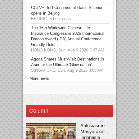
CCTV+: Int'l Congress of Basic Science
opens in Beijing
BEIJING, 5 hours ago
The 16th Worldwide Chinese Life
Insurance Congress & 2026 International
Dragon Award (IDA) Annual Conference
Grandly Held
HONG KONG, Sun, Aug 9 2026 3:47 AM
Agoda Shares Must-Visit Destinations in
Asia for the Ultimate 'Glow-cation'
SINGAPORE, Sun, Aug 9 2026 3:00 AM
More news
Column
Antusiasme
Masyarakat
Indonesia