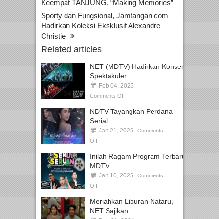
Keempat TANJUNG, “Making Memories”
Sporty dan Fungsional, Jamtangan.com
Hadirkan Koleksi Eksklusif Alexandre
Christie
Related articles
NET (MDTV) Hadirkan Konser
Spektakuler...
Feb 04, 2025
Comments Off
NDTV Tayangkan Perdana
Serial...
Jan 21, 2025
Comments
Off
Inilah Ragam Program Terbaru
MDTV
Jan 10, 2025
Comments
Off
Meriahkan Liburan Nataru,
NET Sajikan...