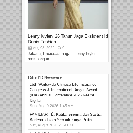
Lenny Ivylen: 26 Tahun Jaga Eksistensi di
Yan
Dunia Fashion...
Sin
Aug 08, 2026
0
D
Jakarta, Broadcastmagz – Lenny Ivylen
Jaka
membangun...
Rilis PR Newswire
16th Worldwide Chinese Life Insurance
Congress & International Dragon Award
(IDA) Annual Conference 2026 Resmi
Digelar
Sun, Aug 9 2026 1:45 AM
FAMILIARITÉ: Ketika Sinema dan Sastra
Bertemu dalam Sebuah Karya Puitis
Sat, Aug 8 2026 2:19 PM