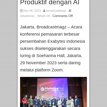
Produktif dengan AI
Dec 06, 2023
broadcastmagz
,
Comments Off
Advertorial
What's On
Jakarta, Broadcastmagz – Acara
konferensi pemasaran terbesar
persembahan Exabytes Indonesia
sukses diselenggarakan secara
luring di Soehanna Hall, Jakarta,
29 November 2023 serta daring
melalui platform Zoom.