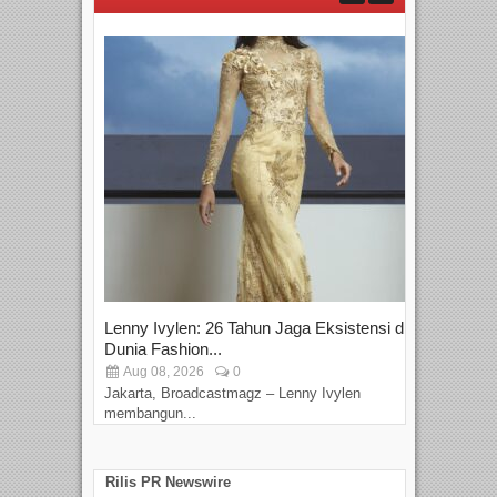
Lenny Ivylen: 26 Tahun Jaga Eksistensi di
Yan
Dunia Fashion...
Sin
Aug 08, 2026
0
D
Jakarta, Broadcastmagz – Lenny Ivylen
Jaka
membangun...
Rilis PR Newswire