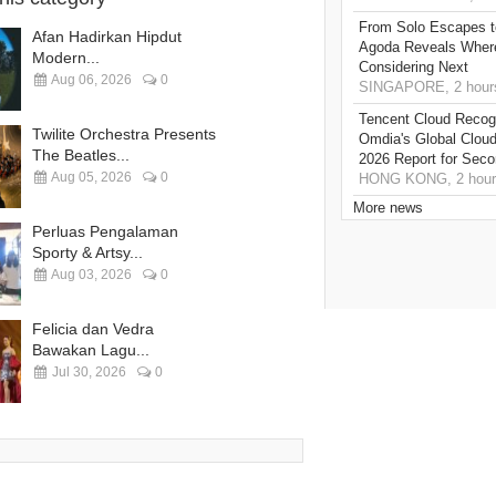
From Solo Escapes 
Afan Hadirkan Hipdut
Agoda Reveals Where
Modern...
Considering Next
Aug 06, 2026
0
SINGAPORE, 2 hour
Tencent Cloud Recogn
Twilite Orchestra Presents
Omdia's Global Clou
The Beatles...
2026 Report for Sec
Aug 05, 2026
0
HONG KONG, 2 hour
More news
Perluas Pengalaman
Sporty & Artsy...
Aug 03, 2026
0
Felicia dan Vedra
Bawakan Lagu...
Jul 30, 2026
0