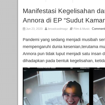
Manifestasi Kegelisahan da
Annora di EP “Sudut Kamar
Comment
Jun 23, 2020
broadcastmagz
Film & Music
Pandemi yang sedang menjadi musibah sem
mempengaruhi dunia kesenian,terutama musi
Annora pun tidak luput menjadi satu insan d
dihadapkan pada bentuk kegelisahan, ketid