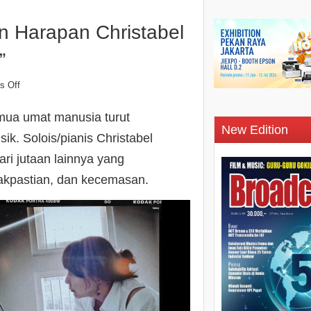
n Harapan Christabel
”
s Off
ua umat manusia turut
New Edition
k. Solois/pianis Christabel
ari jutaan lainnya yang
akpastian, dan kecemasan.