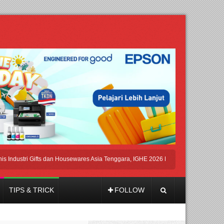
stri Gifts dan Housewares Asia Tenggara, IGHE 2026 Kembali Digelar di Jakarta
TIPS & TRICK
FOLLOW