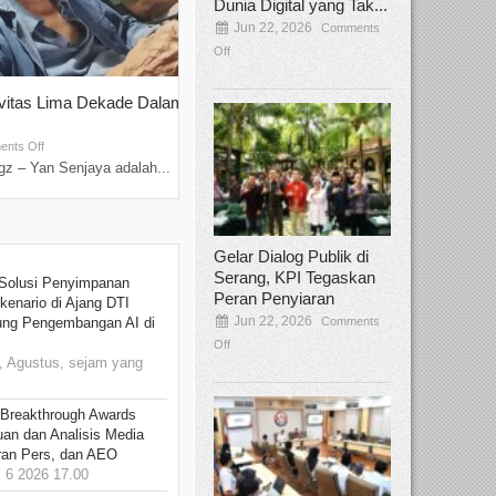
Dunia Digital yang Tak...
Jun 22, 2026
Comments
Off
ivitas Lima Dekade Dalam
Tamee Irelly Menjadi Juri Open Casti
Film Terbaru...
Sep 08, 2025
nts Off
Comments Off
z – Yan Senjaya adalah...
Bekasi, Broadcastmagz – Dalam upaya me
talenta...
Gelar Dialog Publik di
Serang, KPI Tegaskan
Solusi Penyimpanan
Peran Penyiaran
kenario di Ajang DTI
Jun 22, 2026
Comments
ung Pengembangan AI di
Off
 Agustus, sejam yang
 Breakthrough Awards
an dan Analisis Media
aran Pers, dan AEO
6 2026 17.00