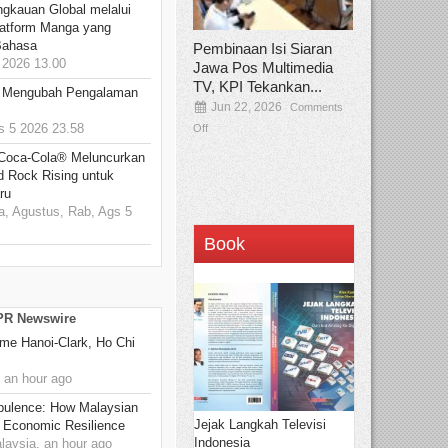
ngkauan Global melalui
atform Manga yang
Bahasa
Pembinaan Isi Siaran
2026 13.00
Jawa Pos Multimedia
TV, KPI Tekankan...
: Mengubah Pengalaman
Jun 22, 2026
Comments
 5 2026 23.58
Off
 Coca-Cola® Meluncurkan
d Rock Rising untuk
ru
, Agustus, Rab, Ags 5
Book
 PR Newswire
me Hanoi-Clark, Ho Chi
 an hour ago
rbulence: How Malaysian
Jejak Langkah Televisi
 Economic Resilience
Indonesia
ysia, an hour ago