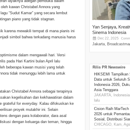
rperan layaknya adegan pembuka dalam
t oleh kawan Christabel Annora yang
 lagu “Sudut Kamar” yang secara lembut
tingan piano yang tidak stagnan.
Yan Senjaya, Kreat
ik karena mewakili tempat di mana pianis ini
Sinema Indonesia
enjadi simbol bahwa terkadang manusia harus
Dec 22, 2025
Comme
Jakarta, Broadcastmag
 optimisme dalam mengawali hari. Versi
is pada Hari Kartini bulan April lalu
leh beberapa kawan musisi yang telah
Rilis PR Newswire
Annora tidak menunggu lebih lama untuk
HIKSEMI Tampilkan 
Data untuk Seluruh S
Indonesia 2026, Duk
Asia Tenggara
ikatakan Christabel Annora sebagai terapinya
JAKARTA, Indonesia,
sakan kegelisahan dan kekhawatiran dalam
lalu
e grateful for everyday. Kalau difokuskan ke
Cision Raih MarTech
erilisan proyek mutakhir ini. Selain
2026 untuk Pemantau
ens dengan para kolaborator, dara asal
Sosial, Distribusi Si
erdiskusi dengan keluarga dan teman, hingga
CHICAGO, Kam, Ags 