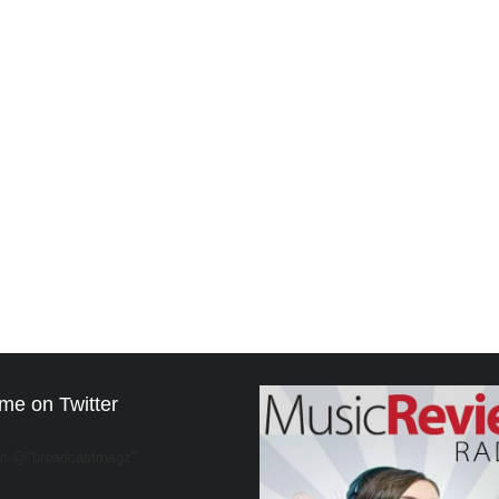
me on Twitter
on @"broadcastmagz"