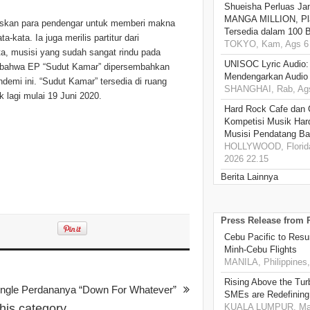
Shueisha Perluas Ja
MANGA MILLION, Pl
askan para pendengar untuk memberi makna
Tersedia dalam 100 
kata. Ia juga merilis partitur dari
TOKYO, Kam, Ags 6 
ta, musisi yang sudah sangat rindu pada
UNISOC Lyric Audio
 bahwa EP “Sudut Kamar” dipersembahkan
Mendengarkan Audio
emi ini. “Sudut Kamar” tersedia di ruang
SHANGHAI, Rab, Ags
k lagi mulai 19 Juni 2020.
Hard Rock Cafe dan
Kompetisi Musik Har
Musisi Pendatang Ba
HOLLYWOOD, Florida
2026 22.15
Berita Lainnya
Press Release from
Cebu Pacific to Resu
Minh-Cebu Flights
MANILA, Philippines,
Rising Above the Tu
ingle Perdananya “Down For Whatever”
SMEs are Redefining
this category
KUALA LUMPUR, Mala