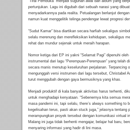
“Tirai Pembuka” menjadi suguhan awal dari album yang be
pertunjukan. Lagu ini digubah dari sebuah narasi yang dibua
menyadarkannya pada realita. Petualangan berlanjut dengan
namun kuat menggelitik telinga pendengar lewat progresi den
“Sudut Kamar” bisa diartikan secara harfiah sekaligus simbol
selalu merenung dan merefleksikan kehidupan, sekaligus m
rehat dan mundur sejenak untuk meraih harapan.
Nomor ketiga dari EP ini yakni “Selamat Pagi” dipenuhi oleh
instrumental dari lagu “Perempuan-Perempuan” yang telah diril
secara manis menutup keseluruhan perjalanan. Terpancing o
mengunggah versi instrumen dari lagu tersebut, Christabel 
turut menggubah dengan gaya bermusiknya yang khas.
Menjadi produktif di kala banyak aktivitas harus terhenti, d
untuk menghadapi kenyataan. “Sebenernya kita semua mera
masa pandemi ini, tapi selalu, there’s always something to b
kegelisahan terus, pasti akan stuck juga,” jelasnya tentang p
merampungkan proyek tersebut dengan komunikasi virtual int
Malang ini juga tidak berhenti mengajar, belajar hal baru, b
menyaring informasi yang hadir di lini masa.