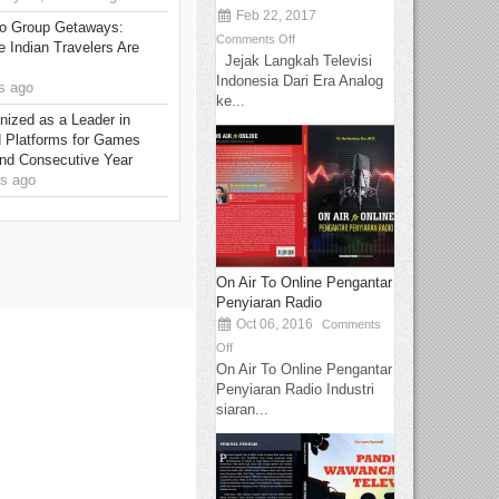
Feb 22, 2017
to Group Getaways:
Comments Off
 Indian Travelers Are
Jejak Langkah Televisi
Indonesia Dari Era Analog
s ago
ke...
ized as a Leader in
d Platforms for Games
ond Consecutive Year
s ago
On Air To Online Pengantar
Penyiaran Radio
Oct 06, 2016
Comments
Off
On Air To Online Pengantar
Penyiaran Radio Industri
siaran...