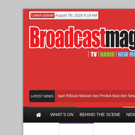
Latest update
August 7th, 2026 9:16 AM
Meramaikan Jakarta dengan Ribuan Mainan dan Produk Bayi dari Seluruh Dun
LATEST NEWS
WHAT’S ON
BEHIND THE SCENE
NEW
Y CHANNEL
FILM & MUSIC