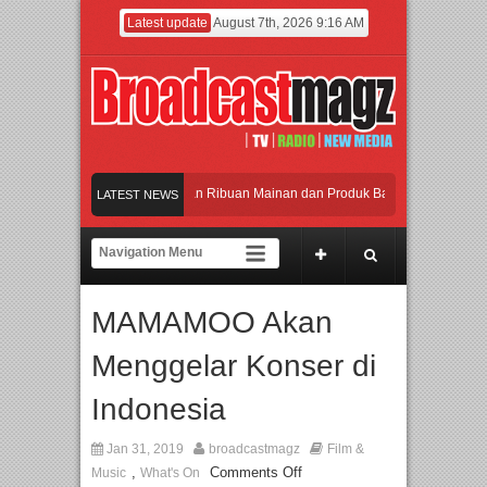
Latest update
August 7th, 2026 9:16 AM
Meramaikan Jakarta dengan Ribuan Mainan dan Produk Bayi dari Seluruh Dunia, 
LATEST NEWS
Menjadi Gerbang Inovasi dan Peluang Bisnis Industri Gifts dan Housewares Asia 
APMF 2026 Dorong Industri Beralih dari Kampanye ke Kolaborasi Jangka Panjan
MAMAMOO Akan
Rayakan Perpaduan Warisan Dan Semangat Lokal, BIRKENSTOCK INDONESIA Me
Menggelar Konser di
Meramaikan Jakarta dengan Ribuan Mainan dan Produk Bayi dari Seluruh Dunia, 
Indonesia
Jan 31, 2019
broadcastmagz
Film &
,
Comments Off
Music
What's On