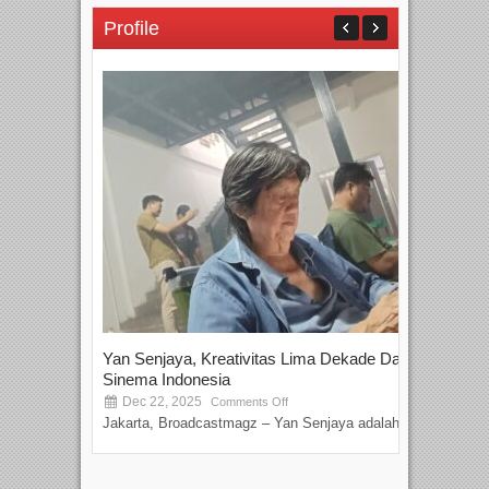
Profile
Yan Senjaya, Kreativitas Lima Dekade Dalam
Tam
Sinema Indonesia
Film
Dec 22, 2025
S
Comments Off
Jakarta, Broadcastmagz – Yan Senjaya adalah...
Beka
talen