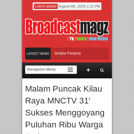
Latest update
August 6th, 2026 2:31 PM
ari Kampanye ke Kolaborasi Jangka Panjang
LATEST NEWS
i Ubud, Bali
rse
Malam Puncak Kilau
Afan Hadirkan Hipdut Modern “Jangan Ungkit-Ungkit”
Raya MNCTV 31′
Sukses Menggoyang
Puluhan Ribu Warga