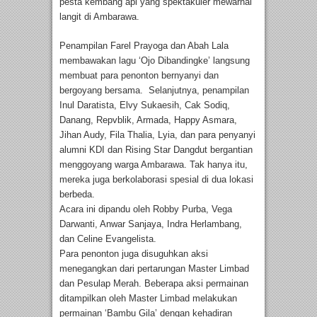
pesta kembang api yang spektakuler mewarnai
langit di Ambarawa.
Penampilan Farel Prayoga dan Abah Lala
membawakan lagu ‘Ojo Dibandingke’ langsung
membuat para penonton bernyanyi dan
bergoyang bersama. Selanjutnya, penampilan
Inul Daratista, Elvy Sukaesih, Cak Sodiq,
Danang, Repvblik, Armada, Happy Asmara,
Jihan Audy, Fila Thalia, Lyia, dan para penyanyi
alumni KDI dan Rising Star Dangdut bergantian
menggoyang warga Ambarawa. Tak hanya itu,
mereka juga berkolaborasi spesial di dua lokasi
berbeda.
Acara ini dipandu oleh Robby Purba, Vega
Darwanti, Anwar Sanjaya, Indra Herlambang,
dan Celine Evangelista.
Para penonton juga disuguhkan aksi
menegangkan dari pertarungan Master Limbad
dan Pesulap Merah. Beberapa aksi permainan
ditampilkan oleh Master Limbad melakukan
permainan ‘Bambu Gila’ dengan kehadiran