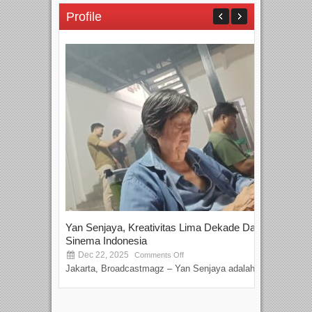
Profile
Yan Senjaya, Kreativitas Lima Dekade Dalam
Tam
Sinema Indonesia
Film
Dec 22, 2025
S
Comments Off
Jakarta, Broadcastmagz – Yan Senjaya adalah...
Beka
talen