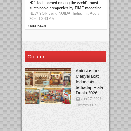
HCLTech named among the world's most
sustainable companies by TIME magazine
NEW YORK and NOIDA, India, Fri, Aug 7
2026 10:43 AM
More news
Column
Antusiasme
Masyarakat
Indonesia
terhadap Piala
Dunia 2026...
Jun 27, 2026
Comments Off