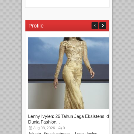
Profile
Lenny Ivylen: 26 Tahun Jaga Eksistensi di
Yan
Dunia Fashion...
Sin
Aug 08, 2026
0
D
Jakarta, Broadcastmagz – Lenny Ivylen
Jaka