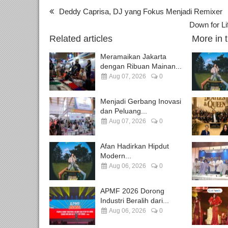
Deddy Caprisa, DJ yang Fokus Menjadi Remixer
Down for Li
Related articles
More in 
Meramaikan Jakarta
dengan Ribuan Mainan...
Aug 07, 2026
0
Menjadi Gerbang Inovasi
dan Peluang...
Aug 07, 2026
0
Afan Hadirkan Hipdut
Modern...
Aug 06, 2026
0
APMF 2026 Dorong
Industri Beralih dari...
Aug 06, 2026
0