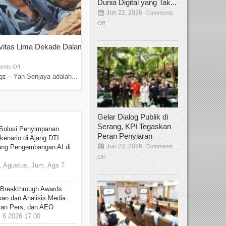
Dunia Digital yang Tak...
Jun 22, 2026
Comments
Off
ivitas Lima Dekade Dalam
Tamee Irelly Menjadi Juri Open Casti
Film Terbaru...
Sep 08, 2025
nts Off
Comments Off
z – Yan Senjaya adalah...
Bekasi, Broadcastmagz – Dalam upaya me
talenta...
Gelar Dialog Publik di
Serang, KPI Tegaskan
Solusi Penyimpanan
Peran Penyiaran
kenario di Ajang DTI
Jun 22, 2026
Comments
ung Pengembangan AI di
Off
 Agustus, Jum, Ags 7
 Breakthrough Awards
an dan Analisis Media
aran Pers, dan AEO
6 2026 17.00