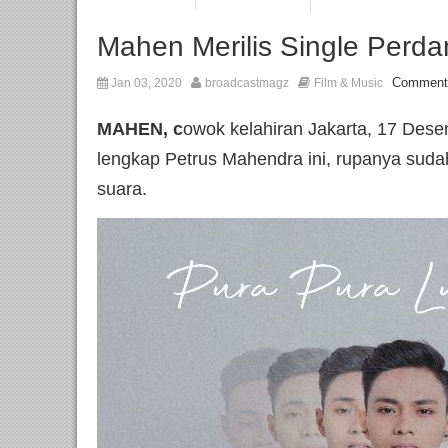
Mahen Merilis Single Perda
Comment
Jan 03, 2020
broadcastmagz
Film & Music
MAHEN, c
owok kelahiran Jakarta, 17 Des
lengkap Petrus Mahendra ini, rupanya suda
suara.