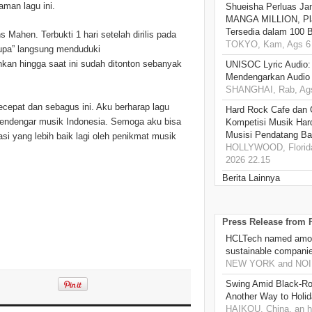
aman lagu ini.
Shueisha Perluas Ja
MANGA MILLION, Pl
Tersedia dalam 100 
 Mahen. Terbukti 1 hari setelah dirilis pada
TOKYO, Kam, Ags 6 
 Lupa” langsung menduduki
kan hingga saat ini sudah ditonton sebanyak
UNISOC Lyric Audio
Mendengarkan Audio
SHANGHAI, Rab, Ags
ecepat dan sebagus ini. Aku berharap lagu
Hard Rock Cafe dan
 pendengar musik Indonesia. Semoga aku bisa
Kompetisi Musik Har
Musisi Pendatang Ba
si yang lebih baik lagi oleh penikmat musik
HOLLYWOOD, Florida
2026 22.15
Berita Lainnya
Press Release from
HCLTech named amon
sustainable compani
NEW YORK and NOIDA
Swing Amid Black‑Ro
Another Way to Holid
HAIKOU, China, an h