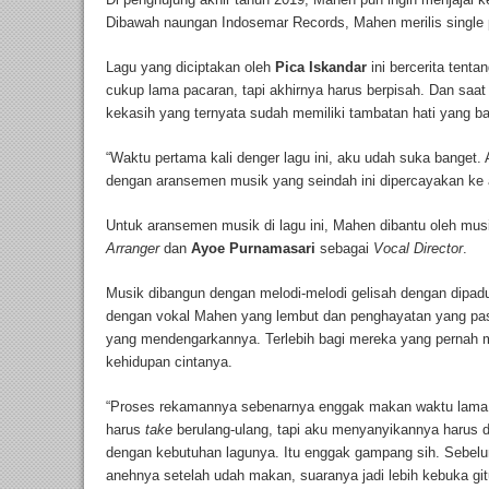
Dibawah naungan Indosemar Records, Mahen merilis single 
Lagu yang diciptakan oleh
Pica Iskandar
ini bercerita tent
cukup lama pacaran, tapi akhirnya harus berpisah. Dan saa
kekasih yang ternyata sudah memiliki tambatan hati yang ba
“Waktu pertama kali denger lagu ini, aku udah suka banget. 
dengan aransemen musik yang seindah ini dipercayakan ke 
Untuk aransemen musik di lagu ini, Mahen dibantu oleh mus
Arranger
dan
Ayoe Purnamasari
sebagai
Vocal Director
.
Musik dibangun dengan melodi-melodi gelisah dengan dipadu
dengan vokal Mahen yang lembut dan penghayatan yang pas d
yang mendengarkannya. Terlebih bagi mereka yang pernah
kehidupan cintanya.
“Proses rekamannya sebenarnya enggak makan waktu lama 
harus
take
berulang-ulang, tapi aku menyanyikannya harus
dengan kebutuhan lagunya. Itu enggak gampang sih. Sebel
anehnya setelah udah makan, suaranya jadi lebih kebuka git