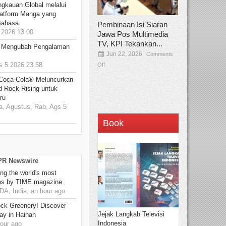
ngkauan Global melalui
atform Manga yang
Bahasa
Pembinaan Isi Siaran
2026 13.00
Jawa Pos Multimedia
TV, KPI Tekankan...
: Mengubah Pengalaman
Jun 22, 2026
Comments
 5 2026 23.58
Off
 Coca-Cola® Meluncurkan
d Rock Rising untuk
ru
, Agustus, Rab, Ags 5
Book
 PR Newswire
g the world's most
es by TIME magazine
, India, an hour ago
ck Greenery! Discover
Jejak Langkah Televisi
ay in Hainan
Indonesia
our ago