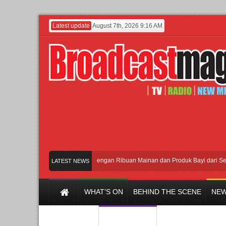
Latest update
August 7th, 2026 9:16 AM
Meramaikan Jakarta dengan Ribuan Mainan dan Produk Bayi dari Seluruh D
LATEST NEWS
WHAT’S ON
BEHIND THE SCENE
NEW
Y CHANNEL
FILM & MUSIC