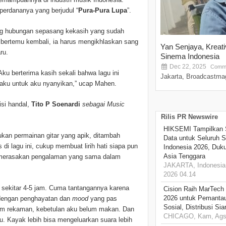
perdananya yang berjudul “
Pura-Pura Lupa
”.
ang hubungan sepasang kekasih yang sudah
t bertemu kembali, ia harus mengikhlaskan sang
Yan Senjaya, Kreat
ru.
Sinema Indonesia
Dec 22, 2025
Comme
Aku berterima kasih sekali bahwa lagu ini
Jakarta, Broadcastmag
aku untuk aku nyanyikan,” ucap Mahen.
isi handal,
Tito P Soenardi
sebagai Music
Rilis PR Newswire
HIKSEMI Tampilkan 
kan permainan gitar yang apik, ditambah
Data untuk Seluruh S
i lagu ini, cukup membuat lirih hati siapa pun
Indonesia 2026, Duk
Asia Tenggara
 merasakan pengalaman yang sama dalam
JAKARTA, Indonesia,
2026 04.14
sekitar 4-5 jam. Cuma tantangannya karena
Cision Raih MarTech
2026 untuk Pemantau
 dengan penghayatan dan
mood
yang pas
Sosial, Distribusi Si
um rekaman, kebetulan aku belum makan. Dan
CHICAGO, Kam, Ags 
u. Kayak lebih bisa mengeluarkan suara lebih