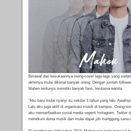
Berawal dari kesukaannya meng-
cover
lagu-lagu yang sudah
akhirnya mulai dikenal banyak orang. Dengan jumlah
followe
Mahen tentunya memiliki banyak fans, terutama wanita.
“Aku baru mulai nyanyi itu sekitar 3 tahun yang lalu. Awalny
Lalu aku juga aktif di organisasi musik di kampus. Orang-o
aku memanfaatkan sosial media seperti Instagram, Twitter da
menekuni dunia musik dan mulai dapat job manggung sana-sin
Di penghujung akhir tahun 2019, Mahen pun ingin menjajal 