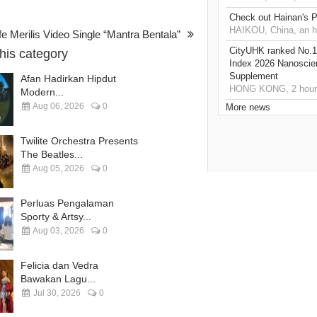
Check out Hainan's P
HAIKOU, China, an h
fe Merilis Video Single “Mantra Bentala”
CityUHK ranked No.1
this category
Index 2026 Nanoscie
Supplement
Afan Hadirkan Hipdut
HONG KONG, 2 hour
Modern...
Aug 06, 2026
0
More news
Twilite Orchestra Presents
The Beatles...
Aug 05, 2026
0
Perluas Pengalaman
Sporty & Artsy...
Aug 03, 2026
0
Felicia dan Vedra
Bawakan Lagu...
Jul 30, 2026
0