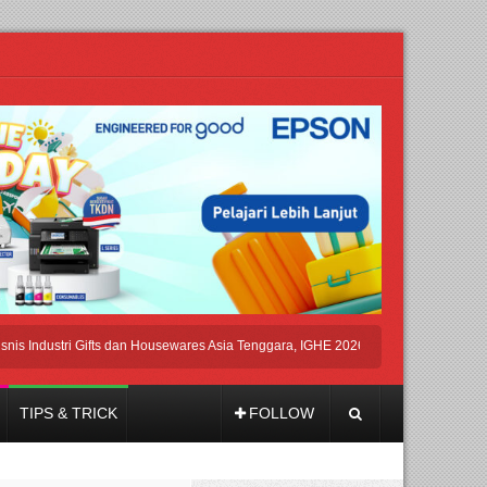
dustri Gifts dan Housewares Asia Tenggara, IGHE 2026 Kembali Digelar di Jakarta
TIPS & TRICK
FOLLOW