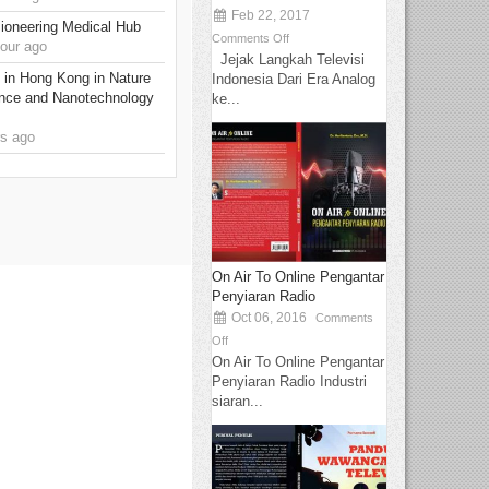
Feb 22, 2017
ioneering Medical Hub
Comments Off
our ago
Jejak Langkah Televisi
 in Hong Kong in Nature
Indonesia Dari Era Analog
nce and Nanotechnology
ke...
s ago
On Air To Online Pengantar
Penyiaran Radio
Oct 06, 2016
Comments
Off
On Air To Online Pengantar
Penyiaran Radio Industri
siaran...