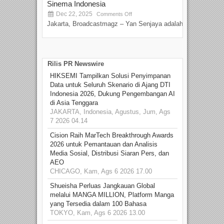
Sinema Indonesia
Film
Dec 22, 2025
S
Comments Off
Jakarta, Broadcastmagz – Yan Senjaya adalah...
Beka
talen
Rilis PR Newswire
HIKSEMI Tampilkan Solusi Penyimpanan
Data untuk Seluruh Skenario di Ajang DTI
Indonesia 2026, Dukung Pengembangan AI
di Asia Tenggara
JAKARTA, Indonesia, Agustus, Jum, Ags
7 2026 04.14
Cision Raih MarTech Breakthrough Awards
2026 untuk Pemantauan dan Analisis
Media Sosial, Distribusi Siaran Pers, dan
AEO
CHICAGO, Kam, Ags 6 2026 17.00
Shueisha Perluas Jangkauan Global
melalui MANGA MILLION, Platform Manga
yang Tersedia dalam 100 Bahasa
TOKYO, Kam, Ags 6 2026 13.00