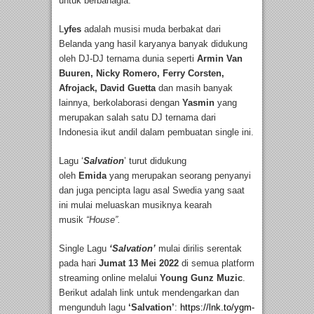
untuk berbahagia.
L
yfes
adalah musisi muda berbakat dari
Belanda yang hasil karyanya banyak didukung
oleh DJ-DJ ternama dunia seperti
Armin Van
Buuren, Nicky Romero, Ferry Corsten,
Afrojack, David Guetta
dan masih banyak
lainnya, berkolaborasi dengan
Yasmin
yang
merupakan salah satu DJ ternama dari
Indonesia ikut andil dalam pembuatan single ini.
Lagu ‘
Salvation
’ turut didukung
oleh
Emida
yang merupakan seorang penyanyi
dan juga pencipta lagu asal Swedia yang saat
ini mulai meluaskan musiknya kearah
musik
“House”.
Single Lagu
‘Salvation’
mulai dirilis serentak
pada hari
Jumat 13 Mei 2022
di semua platform
streaming online melalui
Young Gunz Muzic
.
Berikut adalah link untuk mendengarkan dan
mengunduh lagu
‘Salvation’
:
https://lnk.to/ygm-