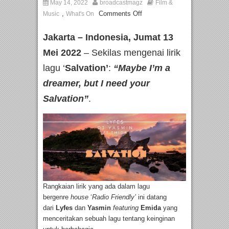
May 14, 2022
broadcastmagz
Film &
,
Comments Off
Music
What's On
Jakarta – Indonesia, Jumat 13
Mei 2022
– Sekilas mengenai lirik
lagu ‘
Salvation’
:
“Maybe I’m a
dreamer, but I need your
Salvation”
.
Rangkaian lirik yang ada dalam lagu
bergenre
house
‘
Radio Friendly’
ini datang
dari
Lyfes
dan
Yasmin
featuring
Emida
yang
menceritakan sebuah lagu tentang keinginan