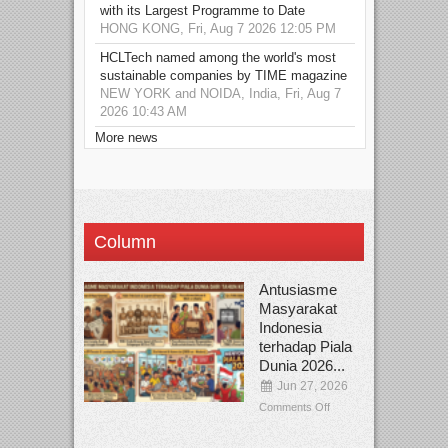
with its Largest Programme to Date
HONG KONG, Fri, Aug 7 2026 12:05 PM
HCLTech named among the world's most
sustainable companies by TIME magazine
NEW YORK and NOIDA, India, Fri, Aug 7
2026 10:43 AM
More news
Column
Antusiasme
Masyarakat
Indonesia
terhadap Piala
Dunia 2026...
Jun 27, 2026
Comments Off