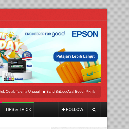
tak Talenta Unggul
Band Britpop Asal Bogor Piknik Rilis Mini Album “Astrometri
TIPS & TRICK
FOLLOW