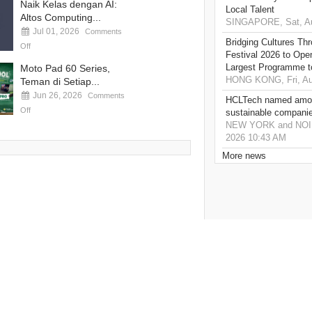
Naik Kelas dengan AI:
Local Talent
Altos Computing...
SINGAPORE, Sat, Au
Jul 01, 2026
Comments
Bridging Cultures T
Off
Festival 2026 to Open
Largest Programme t
Moto Pad 60 Series,
HONG KONG, Fri, Au
Teman di Setiap...
Jun 26, 2026
Comments
HCLTech named amon
Off
sustainable compani
NEW YORK and NOIDA,
2026 10:43 AM
More news