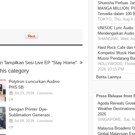
Shueisha Perluas Ja
MANGA MILLION, Pl
Tersedia dalam 100 
TOKYO, Thu, Aug 6 
UNISOC Lyric Audio
Mendengarkan Audio
SHANGHAI, Wed, Aug
Hard Rock Cafe dan
Kompetisi Musik Har
Musisi Pendatang Ba
zi Tampilkan Sesi Live EP “Stay Home”
HOLLYWOOD, Florida
2026 10:15 PM
this category
Berita Lainnya
Polytron Luncurkan Audivo
PHS 5B
Jul 23, 2026
Comments
Press Release from
Off
Agoda Reveals Growin
Weather Destination
Dengan Printer Dye-
2026
Sublimation Generasi...
SINGAPORE, Sat, Au
Jul 08, 2026
Comments
Off
Malaysia Broadens Di
Global Malaysian Exp