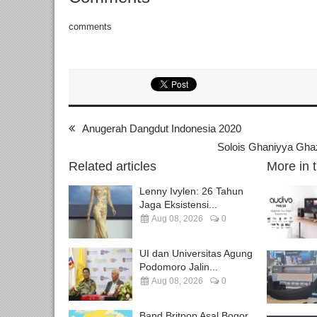
comments
Anugerah Dangdut Indonesia 2020
Solois Ghaniyya Gha
Related articles
More in 
Lenny Ivylen: 26 Tahun
Jaga Eksistensi...
Aug 08, 2026
0
UI dan Universitas Agung
Podomoro Jalin...
Aug 08, 2026
0
Band Britpop Asal Bogor