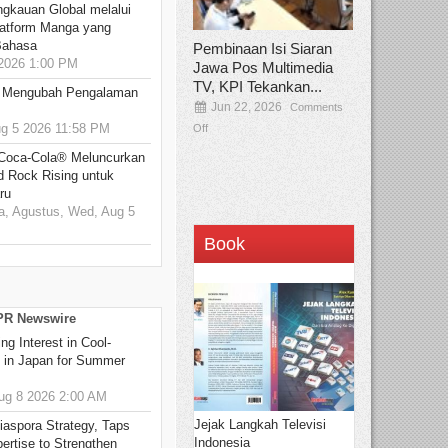
ngkauan Global melalui
atform Manga yang
Bahasa
Pembinaan Isi Siaran
2026 1:00 PM
Jawa Pos Multimedia
TV, KPI Tekankan...
: Mengubah Pengalaman
Jun 22, 2026
Comments
 5 2026 11:58 PM
Off
 Coca-Cola® Meluncurkan
d Rock Rising untuk
ru
, Agustus, Wed, Aug 5
Book
 PR Newswire
g Interest in Cool-
s in Japan for Summer
g 8 2026 2:00 AM
Jejak Langkah Televisi
aspora Strategy, Taps
Indonesia
ertise to Strengthen