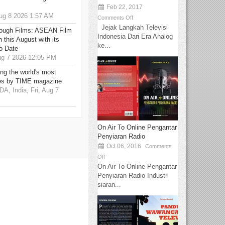
Feb 22, 2017
g 8 2026 1:57 AM
Comments Off
Jejak Langkah Televisi
hrough Films: ASEAN Film
Indonesia Dari Era Analog
 this August with its
ke...
o Date
g 7 2026 12:05 PM
g the world's most
es by TIME magazine
 India, Fri, Aug 7
On Air To Online Pengantar
Penyiaran Radio
Oct 06, 2016
Comments
Off
On Air To Online Pengantar
Penyiaran Radio Industri
siaran...