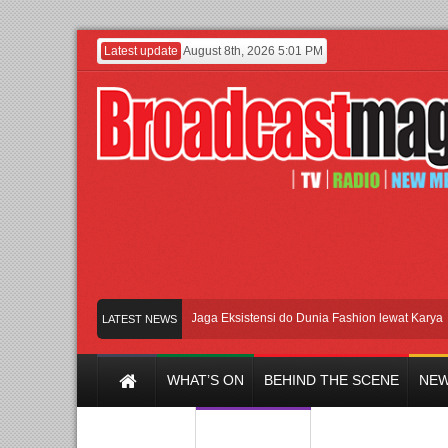
Latest update
August 8th, 2026 5:01 PM
Lenny Ivylen: 26 Tahun Jaga Eksistensi do Dunia Fashion lewat Karya
UI 
LATEST NEWS
WHAT’S ON
BEHIND THE SCENE
NEW
Y CHANNEL
FILM & MUSIC