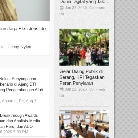
Dunia Digital yang Tak...
Jun 22, 2026
Comments
Off
hun Jaga Eksistensi do
Yan Senjaya, Kreativitas Lima Dekad
Sinema Indonesia
Dec 22, 2025
Comments Off
gz – Lenny Ivylen
Jakarta, Broadcastmagz – Yan Senjaya ada
Gelar Dialog Publik di
Serang, KPI Tegaskan
Solusi Penyimpanan
Peran Penyiaran
kenario di Ajang DTI
Jun 22, 2026
Comments
ung Pengembangan AI di
Off
 Agustus, Fri, Aug 7
 Breakthrough Awards
an dan Analisis Media
aran Pers, dan AEO
6 2026 5:00 PM