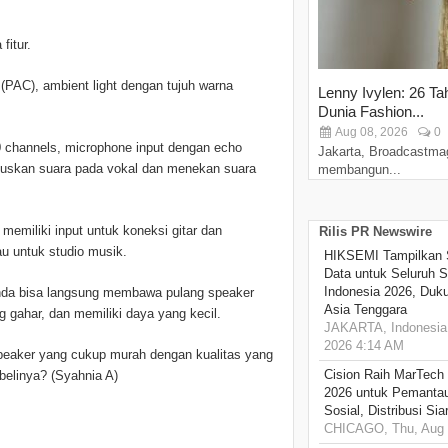
fitur.
 (PAC), ambient light dengan tujuh warna
Lenny Ivylen: 26 Ta
Dunia Fashion...
Aug 08, 2026
0
40 channels, microphone input dengan echo
Jakarta, Broadcastma
okuskan suara pada vokal dan menekan suara
membangun...
emiliki input untuk koneksi gitar dan
Rilis PR Newswire
u untuk studio musik.
HIKSEMI Tampilkan 
Data untuk Seluruh S
Indonesia 2026, Duk
 Anda bisa langsung membawa pulang speaker
Asia Tenggara
 gahar, dan memiliki daya yang kecil.
JAKARTA, Indonesia,
2026 4:14 AM
peaker yang cukup murah dengan kualitas yang
Cision Raih MarTech
elinya? (Syahnia A)
2026 untuk Pemantau
Sosial, Distribusi Si
CHICAGO, Thu, Aug 