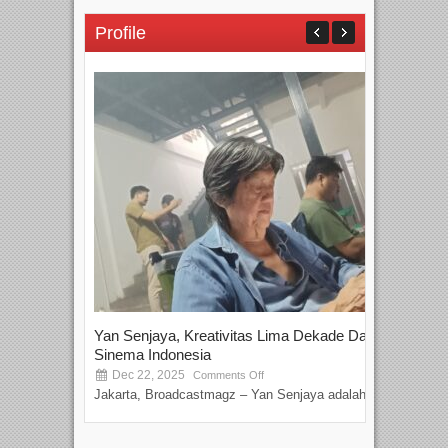
Profile
Yan Senjaya, Kreativitas Lima Dekade Dalam
Tam
Sinema Indonesia
Film
Dec 22, 2025
S
Comments Off
Jakarta, Broadcastmagz – Yan Senjaya adalah...
Beka
talen