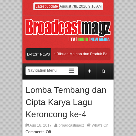
Latest update
August 7th, 2026 9:16 AM
eramaikan Jakarta dengan Ribuan Mainan dan Produk Bayi dari Seluruh Dunia, I
LATEST NEWS
enjadi Gerbang Inovasi dan Peluang Bisnis Industri Gifts dan Housewares Asia T
PMF 2026 Dorong Industri Beralih dari Kampanye ke Kolaborasi Jangka Panjang
Lomba Tembang dan
Rayakan Perpaduan Warisan Dan Semangat Lokal, BIRKENSTOCK INDONESIA Mem
Cipta Karya Lagu
eramaikan Jakarta dengan Ribuan Mainan dan Produk Bayi dari Seluruh Dunia, I
Keroncong ke-4
Aug 18, 2017
broadcastmagz
What's On
Comments Off