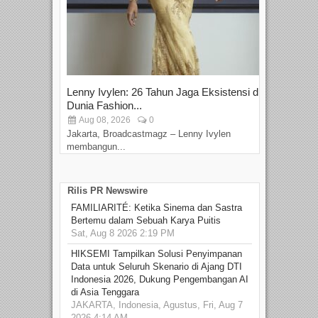
Lenny Ivylen: 26 Tahun Jaga Eksistensi di
Yan
Dunia Fashion...
Sin
Aug 08, 2026
0
D
Jakarta, Broadcastmagz – Lenny Ivylen
Jaka
membangun...
Rilis PR Newswire
FAMILIARITÉ: Ketika Sinema dan Sastra
Bertemu dalam Sebuah Karya Puitis
Sat, Aug 8 2026 2:19 PM
HIKSEMI Tampilkan Solusi Penyimpanan
Data untuk Seluruh Skenario di Ajang DTI
Indonesia 2026, Dukung Pengembangan AI
di Asia Tenggara
JAKARTA, Indonesia, Agustus, Fri, Aug 7
2026 4:14 AM