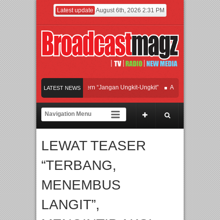
Latest update
August 6th, 2026 2:31 PM
Afan Hadirkan Hipdut Modern “Jangan Ungkit-Ungkit”
APMF 2026 Dorong Indus
LATEST NEWS
Rayakan Perpaduan Warisan Dan Semangat Lokal, BIRKENSTOCK INDONESIA Me
Kolaborasi UT School, PTBA, dan Kamaju Tingkatkan Kualitas SDM melalui Basi
LEWAT TEASER
Twilite Orchestra Presents The Beatles & Queen – feat. Marcello Tahitoe dan San
“TERBANG,
MENEMBUS
LANGIT”,