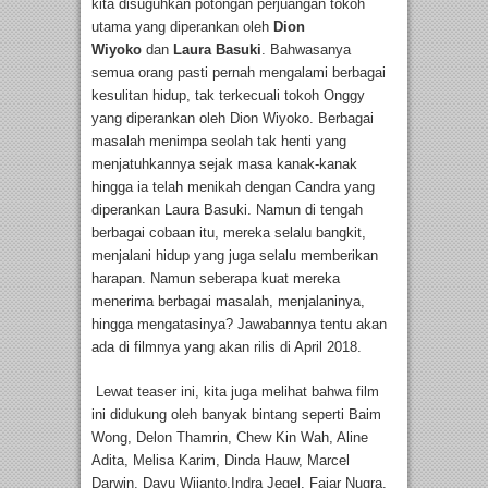
kita disuguhkan potongan perjuangan tokoh
utama yang diperankan oleh
Dion
Wiyoko
dan
Laura Basuki
. Bahwasanya
semua orang pasti pernah mengalami berbagai
kesulitan hidup, tak terkecuali tokoh Onggy
yang diperankan oleh Dion Wiyoko. Berbagai
masalah menimpa seolah tak henti yang
menjatuhkannya sejak masa kanak-kanak
hingga ia telah menikah dengan Candra yang
diperankan Laura Basuki. Namun di tengah
berbagai cobaan itu, mereka selalu bangkit,
menjalani hidup yang juga selalu memberikan
harapan. Namun seberapa kuat mereka
menerima berbagai masalah, menjalaninya,
hingga mengatasinya? Jawabannya tentu akan
ada di filmnya yang akan rilis di April 2018.
Lewat teaser ini, kita juga melihat bahwa film
ini didukung oleh banyak bintang seperti Baim
Wong, Delon Thamrin, Chew Kin Wah, Aline
Adita, Melisa Karim, Dinda Hauw, Marcel
Darwin, Dayu Wijanto,Indra Jegel, Fajar Nugra,