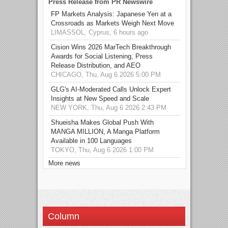
Press Release from PR Newswire
FP Markets Analysis: Japanese Yen at a
Crossroads as Markets Weigh Next Move
LIMASSOL, Cyprus, 6 hours ago
Cision Wins 2026 MarTech Breakthrough
Awards for Social Listening, Press
Release Distribution, and AEO
CHICAGO, Thu, Aug 6 2026 5:00 PM
GLG's AI-Moderated Calls Unlock Expert
Insights at New Speed and Scale
NEW YORK, Thu, Aug 6 2026 2:43 PM
Shueisha Makes Global Push With
MANGA MILLION, A Manga Platform
Available in 100 Languages
TOKYO, Thu, Aug 6 2026 1:00 PM
More news
Column