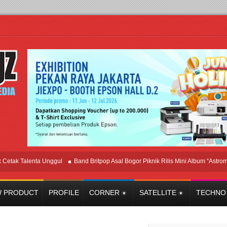
 Talenta Unggul
Band Britpop Asal Bogor Piknik Rilis Mini Album “Astrometri”
 PRODUCT
PROFILE
CORNER
SATELLITE
TECHNO