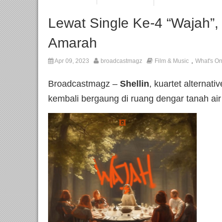
Lewat Single Ke-4 “Wajah”,
Amarah
,
Apr 09, 2023
broadcastmagz
Film & Music
What's O
Broadcastmagz –
Shellin
, kuartet alternat
kembali bergaung di ruang dengar tanah air