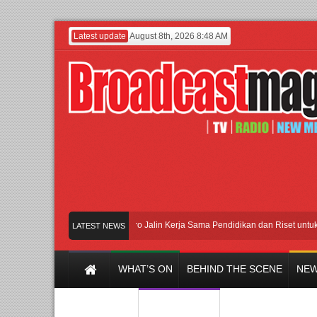
Latest update
August 8th, 2026 8:48 AM
 Universitas Agung Podomoro Jalin Kerja Sama Pendidikan dan Riset untuk Cetak
LATEST NEWS
WHAT’S ON
BEHIND THE SCENE
NEW
Y CHANNEL
FILM & MUSIC