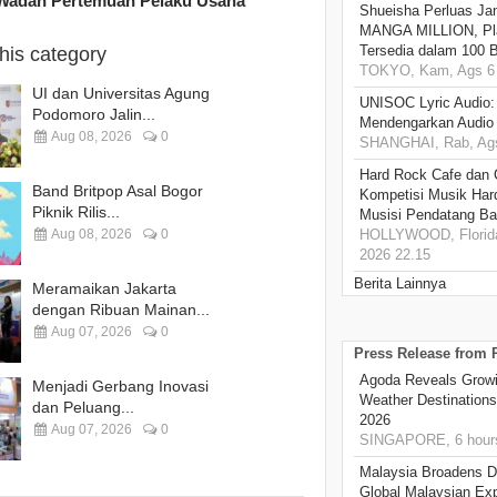
 Wadah Pertemuan Pelaku Usaha
Shueisha Perluas Ja
MANGA MILLION, Pl
Tersedia dalam 100 
this category
TOKYO, Kam, Ags 6 
UI dan Universitas Agung
UNISOC Lyric Audio
Podomoro Jalin...
Mendengarkan Audio
Aug 08, 2026
0
SHANGHAI, Rab, Ags
Hard Rock Cafe dan
Band Britpop Asal Bogor
Kompetisi Musik Har
Piknik Rilis...
Musisi Pendatang Ba
Aug 08, 2026
0
HOLLYWOOD, Florida
2026 22.15
Berita Lainnya
Meramaikan Jakarta
dengan Ribuan Mainan...
Aug 07, 2026
0
Press Release from
Agoda Reveals Growin
Menjadi Gerbang Inovasi
Weather Destination
dan Peluang...
2026
Aug 07, 2026
0
SINGAPORE, 6 hour
Malaysia Broadens Di
Global Malaysian Exp