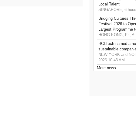
Local Talent
SINGAPORE, 6 hour
Bridging Cultures T
Festival 2026 to Open
Largest Programme t
HONG KONG, Fri, Au
HCLTech named amon
sustainable compani
NEW YORK and NOIDA,
2026 10:43 AM
More news