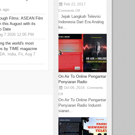
Feb 22, 2017
s ago
Comments Off
Jejak Langkah Televisi
hrough Films: ASEAN Film
Indonesia Dari Era Analog
 this August with its
ke...
o Date
g 7 2026 12:05 PM
g the world's most
es by TIME magazine
 India, Fri, Aug 7
On Air To Online Pengantar
Penyiaran Radio
Oct 06, 2016
Comments
Off
On Air To Online Pengantar
Penyiaran Radio Industri
siaran...