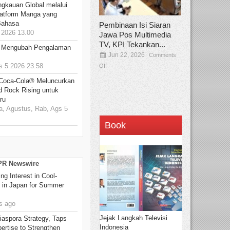
ngkauan Global melalui
atform Manga yang
Bahasa
Pembinaan Isi Siaran
2026 13.00
Jawa Pos Multimedia
TV, KPI Tekankan...
: Mengubah Pengalaman
Jun 22, 2026
Comments
 5 2026 23.58
Off
 Coca-Cola® Meluncurkan
d Rock Rising untuk
ru
, Agustus, Rab, Ags 5
Book
 PR Newswire
g Interest in Cool-
s in Japan for Summer
s ago
Jejak Langkah Televisi
aspora Strategy, Taps
Indonesia
ertise to Strengthen