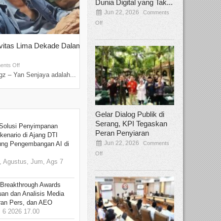
Dunia Digital yang Tak...
Jun 22, 2026
Comments
Off
ivitas Lima Dekade Dalam
Tamee Irelly Menjadi Juri Open Casti
Film Terbaru...
Sep 08, 2025
nts Off
Comments Off
z – Yan Senjaya adalah...
Bekasi, Broadcastmagz – Dalam upaya me
talenta...
Gelar Dialog Publik di
Serang, KPI Tegaskan
Solusi Penyimpanan
Peran Penyiaran
kenario di Ajang DTI
Jun 22, 2026
Comments
ung Pengembangan AI di
Off
 Agustus, Jum, Ags 7
 Breakthrough Awards
an dan Analisis Media
aran Pers, dan AEO
6 2026 17.00