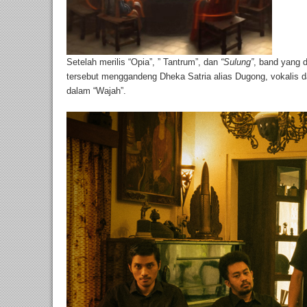
Setelah merilis “Opia”, ” Tantrum”, dan
“Sulung”
, band yang d
tersebut menggandeng Dheka Satria alias Dugong, vokalis da
dalam “Wajah”.