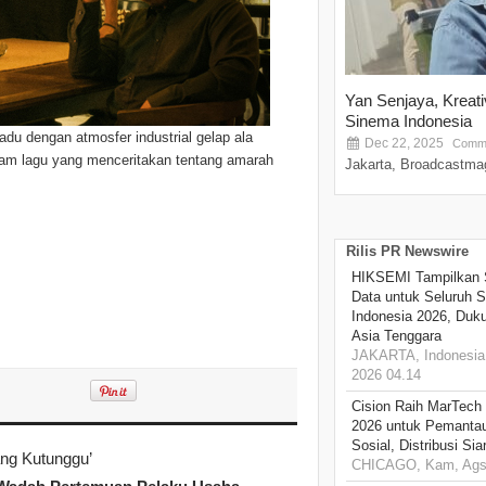
Yan Senjaya, Kreat
Sinema Indonesia
adu dengan atmosfer industrial gelap ala
Dec 22, 2025
Comme
lam lagu yang menceritakan tentang amarah
Jakarta, Broadcastmag
Rilis PR Newswire
HIKSEMI Tampilkan 
Data untuk Seluruh S
Indonesia 2026, Duk
Asia Tenggara
JAKARTA, Indonesia,
2026 04.14
Cision Raih MarTech
2026 untuk Pemantau
Sosial, Distribusi Si
ang Kutunggu’
CHICAGO, Kam, Ags 