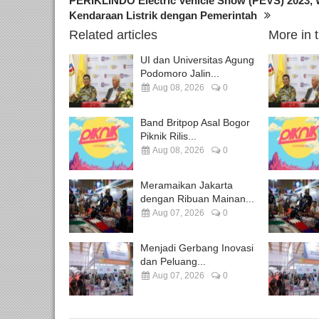
PERIKLINDO Electric Vehicle Show (PEVS) 2023,
Kendaraan Listrik dengan Pemerintah
Related articles
More in 
UI dan Universitas Agung
Podomoro Jalin...
Aug 08, 2026
0
Band Britpop Asal Bogor
Piknik Rilis...
Aug 08, 2026
0
Meramaikan Jakarta
dengan Ribuan Mainan...
Aug 07, 2026
0
Menjadi Gerbang Inovasi
dan Peluang...
Aug 07, 2026
0