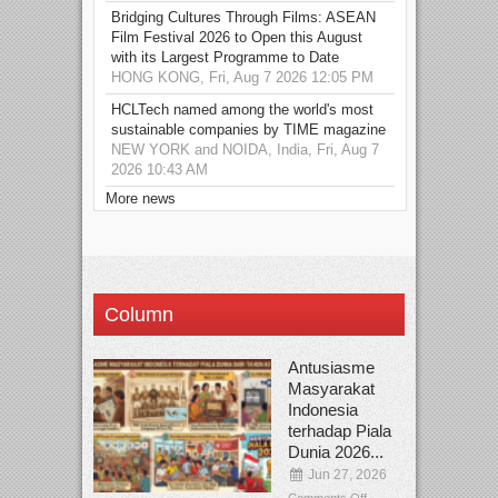
Bridging Cultures Through Films: ASEAN
Film Festival 2026 to Open this August
with its Largest Programme to Date
HONG KONG, Fri, Aug 7 2026 12:05 PM
HCLTech named among the world's most
sustainable companies by TIME magazine
NEW YORK and NOIDA, India, Fri, Aug 7
2026 10:43 AM
More news
Column
Antusiasme
Masyarakat
Indonesia
terhadap Piala
Dunia 2026...
Jun 27, 2026