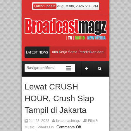
Latest update
August 8th, 2026 5:01 PM
versitas Agung Podomoro Jalin Kerja Sama Pendidikan dan Riset untuk Cetak Tale
LATEST NEWS
dengan Ribuan Mainan dan Produk Bayi dari Seluruh Dunia, IBTE 2026 Siap Digel
ggara, IGHE 2026 Kembali Digelar di Jakarta
Lewat CRUSH
HOUR, Crush Siap
Tampil di Jakarta
Jun 23, 2023
broadcastmagz
Film &
,
Comments Off
Music
What's On