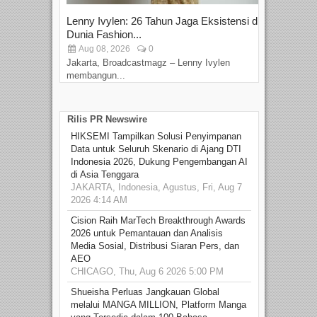
Lenny Ivylen: 26 Tahun Jaga Eksistensi di
Yan
Dunia Fashion...
Sin
Aug 08, 2026
0
D
Jakarta, Broadcastmagz – Lenny Ivylen
Jaka
membangun...
Rilis PR Newswire
HIKSEMI Tampilkan Solusi Penyimpanan
Data untuk Seluruh Skenario di Ajang DTI
Indonesia 2026, Dukung Pengembangan AI
di Asia Tenggara
JAKARTA, Indonesia, Agustus, Fri, Aug 7
2026 4:14 AM
Cision Raih MarTech Breakthrough Awards
2026 untuk Pemantauan dan Analisis
Media Sosial, Distribusi Siaran Pers, dan
AEO
CHICAGO, Thu, Aug 6 2026 5:00 PM
Shueisha Perluas Jangkauan Global
melalui MANGA MILLION, Platform Manga