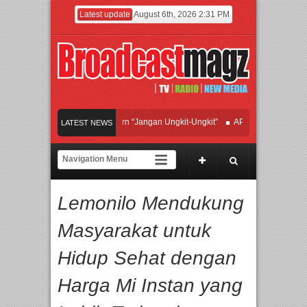
Latest update
August 6th, 2026 2:31 PM
fan Hadirkan Hipdut Modern “Jangan Ungkit-Ungkit”
APMF 2026 Dorong Indust
LATEST NEWS
Rayakan Perpaduan Warisan Dan Semangat Lokal, BIRKENSTOCK INDONESIA Mem
olaborasi UT School, PTBA, dan Kamaju Tingkatkan Kualitas SDM melalui Basic
Lemonilo Mendukung
wilite Orchestra Presents The Beatles & Queen – feat. Marcello Tahitoe dan Sand
Masyarakat untuk
Hidup Sehat dengan
Harga Mi Instan yang