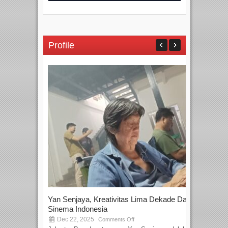
Profile
Yan Senjaya, Kreativitas Lima Dekade Dalam
Tam
Sinema Indonesia
Film
Dec 22, 2025
S
Comments Off