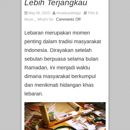
Lebih Terjangkau
May 06, 2023
broadcastmagz
Film &
,
Comments Off
Music
What's On
Lebaran merupakan momen
penting dalam tradisi masyarakat
Indonesia. Dirayakan setelah
sebulan berpuasa selama bulan
Ramadan, ini menjadi waktu
dimana masyarakat berkumpul
dan menikmati hidangan khas
lebaran.