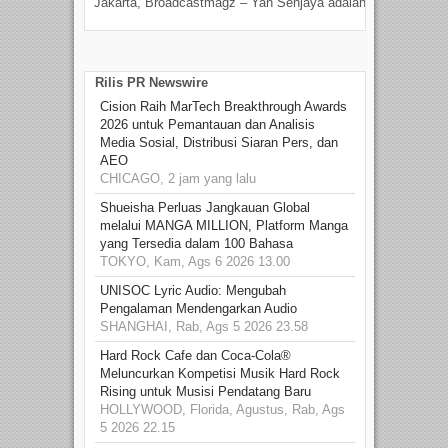
Jakarta, Broadcastmagz – Yan Senjaya adalah...
Beka
talen
Rilis PR Newswire
Cision Raih MarTech Breakthrough Awards
2026 untuk Pemantauan dan Analisis
Media Sosial, Distribusi Siaran Pers, dan
AEO
CHICAGO, 2 jam yang lalu
Shueisha Perluas Jangkauan Global
melalui MANGA MILLION, Platform Manga
yang Tersedia dalam 100 Bahasa
TOKYO, Kam, Ags 6 2026 13.00
UNISOC Lyric Audio: Mengubah
Pengalaman Mendengarkan Audio
SHANGHAI, Rab, Ags 5 2026 23.58
Hard Rock Cafe dan Coca-Cola®
Meluncurkan Kompetisi Musik Hard Rock
Rising untuk Musisi Pendatang Baru
HOLLYWOOD, Florida, Agustus, Rab, Ags
5 2026 22.15