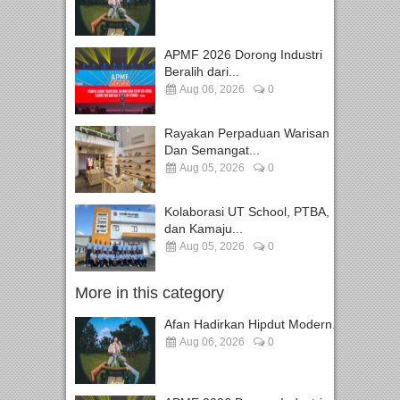
APMF 2026 Dorong Industri
Beralih dari...
Aug 06, 2026
0
Rayakan Perpaduan Warisan
Dan Semangat...
Aug 05, 2026
0
Kolaborasi UT School, PTBA,
dan Kamaju...
Aug 05, 2026
0
More in this category
Afan Hadirkan Hipdut Modern...
Aug 06, 2026
0