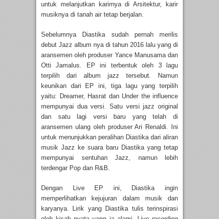
untuk melanjutkan karirnya di Arsitektur, karir
musiknya di tanah air tetap berjalan.
Sebelumnya Diastika sudah pernah merilis
debut Jazz album nya di tahun 2016 lalu yang di
aransemen oleh produser Yance Manusama dan
Otti Jamalus. EP ini terbentuk oleh 3 lagu
terpilih dari album jazz tersebut. Namun
keunikan dari EP ini, tiga lagu yang terpilih
yaitu: Dreamer, Hasrat dan Under the influence
mempunyai dua versi. Satu versi jazz original
dan satu lagi versi baru yang telah di
aransemen ulang oleh produser Ari Renaldi. Ini
untuk menunjukkan peralihan Diastika dari aliran
musik Jazz ke suara baru Diastika yang tetap
mempunyai sentuhan Jazz, namun lebih
terdengar Pop dan R&B.
Dengan Live EP ini, Diastika ingin
memperlihatkan kejujuran dalam musik dan
karyanya. Lirik yang Diastika tulis terinspirasi
oleh kisah nyata yang ia alami. Live recording