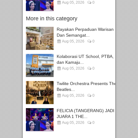
Aug 05, 2026
0
More in this category
Rayakan Perpaduan Warisan
Dan Semangat...
Aug 05, 2026
0
Kolaborasi UT School, PTBA,
dan Kamaju...
Aug 05, 2026
0
Twilite Orchestra Presents The
Beatles...
Aug 05, 2026
0
FELICIA (TANGERANG) JADI
JUARA 1 THE...
Aug 05, 2026
0