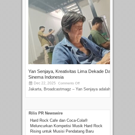
Yan Senjaya, Kreativitas Lima Dekade Dalam
Tam
Sinema Indonesia
Film
Dec 22, 2025
S
Comments Off
Jakarta, Broadcastmagz – Yan Senjaya adalah...
Beka
talen
Rilis PR Newswire
Hard Rock Cafe dan Coca-Cola®
Meluncurkan Kompetisi Musik Hard Rock
Rising untuk Musisi Pendatang Baru