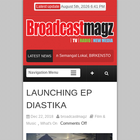
Latest update
August 5th, 2026 6:41 PM
an Perpaduan Warisan Dan Semangat Lokal, BIRKENSTOCK INDONESIA Membuka
LATEST NEWS
orasi UT School, PTBA, dan Kamaju Tingkatkan Kualitas SDM melalui Basic Mech
te Orchestra Presents The Beatles & Queen – feat. Marcello Tahitoe dan Sandhy So
LAUNCHING EP
cara Eksklusif Pemain Sinetron Biarkan Hati Bicara, Febby Rastanty, Rangga Az
DIASTIKA
an Perpaduan Warisan Dan Semangat Lokal, BIRKENSTOCK INDONESIA Membuka
Dec 22, 2018
broadcastmagz
Film &
,
Comments Off
Music
What's On