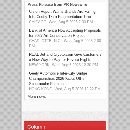
Press Release from PR Newswire
Cision Report Warns Brands Are Falling
Into Costly 'Data Fragmentation Trap'
CHICAGO, Wed, Aug 5 2026 2:00 PM
Bank of America Now Accepting Proposals
for 2027 Art Conservation Project
CHARLOTTE, N.C., Wed, Aug 5 2026 2:00
PM
REAL Jet and Crypto.com Give Customers
a New Way to Pay for Private Flights
NEW YORK, Wed, Aug 5 2026 12:30 PM
Geely Automobile Inter-City Bridge
Championships 2026 Kicks Off in
Spectacular Fashion
HONG KONG, Wed, Aug 5 2026 12:22 PM
More news
Column