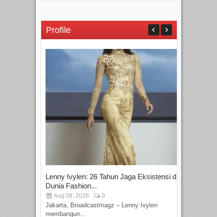
Profile
Lenny Ivylen: 26 Tahun Jaga Eksistensi di
Yan
Dunia Fashion...
Sin
Aug 08, 2026
0
D
Jakarta, Broadcastmagz – Lenny Ivylen
Jaka
membangun...