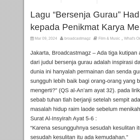
Lagu “Bersenja Gurau” Had
kepada Penikmat Karya M
,
Mar 09, 2024
broadcastmagz
Film & Music
What's O
Jakarta, Broadcastmagz – Ada tiga kutipan a
dari judul bersenja gurau adalah inspirasi d
dunia ini hanyalah permainan dan senda gur
sungguh lebih baik bagi orang-orang yang 
mengerti?” (QS al-An’am ayat 32). pada lirik
sebab tuhan tlah berjanji setelah sempit ad
masalah hidup raim laode sebelum menikah
Surat Al-Insyirah Ayat 5-6 :
“Karena sesungguhnya sesudah kesulitan 
sesudah kesulitan itu ada kemudahan.”