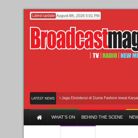
Latest update
August 8th, 2026 5:01 PM
Lenny Ivylen: 26 Tahun Jaga Eksistensi di Dunia Fashion lewat Karya
UI 
LATEST NEWS
WHAT’S ON
BEHIND THE SCENE
NEW
Y CHANNEL
FILM & MUSIC