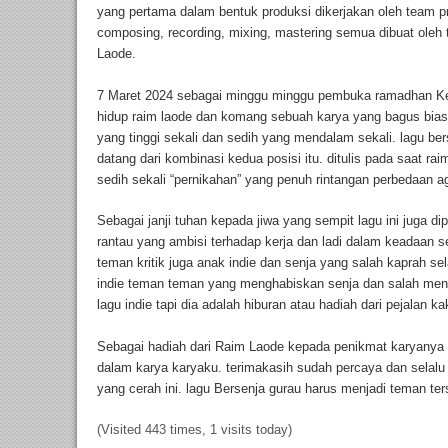
yang pertama dalam bentuk produksi dikerjakan oleh team pri
composing, recording, mixing, mastering semua dibuat oleh
Laode.
7 Maret 2024 sebagai minggu minggu pembuka ramadhan Kead
hidup raim laode dan komang sebuah karya yang bagus biasa
yang tinggi sekali dan sedih yang mendalam sekali. lagu be
datang dari kombinasi kedua posisi itu. ditulis pada saat r
sedih sekali “pernikahan” yang penuh rintangan perbedaan a
Sebagai janji tuhan kepada jiwa yang sempit lagu ini juga di
rantau yang ambisi terhadap kerja dan ladi dalam keadaan 
teman kritik juga anak indie dan senja yang salah kaprah sel
indie teman teman yang menghabiskan senja dan salah mend
lagu indie tapi dia adalah hiburan atau hadiah dari pejalan
Sebagai hadiah dari Raim Laode kepada penikmat karyanya t
dalam karya karyaku. terimakasih sudah percaya dan selalu 
yang cerah ini. lagu Bersenja gurau harus menjadi teman t
(Visited 443 times, 1 visits today)