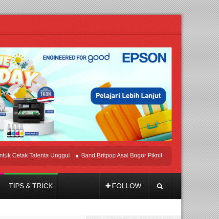
tak Talenta Unggul
Band Britpop Asal Bogor Piknik Rilis Mini Album “Astrometri
TIPS & TRICK
FOLLOW