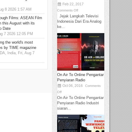
Feb 22, 2017
g 8 2026 1:57 AM
Comments Off
Jejak Langkah Televisi
hrough Films: ASEAN Film
Indonesia Dari Era Analog
 this August with its
ke...
o Date
g 7 2026 12:05 PM
g the world's most
es by TIME magazine
 India, Fri, Aug 7
On Air To Online Pengantar
Penyiaran Radio
Oct 06, 2016
Comments
Off
On Air To Online Pengantar
Penyiaran Radio Industri
siaran...