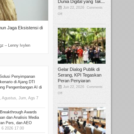
Dunia Digital yang Tak...
Jun 22, 2026
Comments
Off
hun Jaga Eksistensi di
Yan Senjaya, Kreativitas Lima Dekad
Sinema Indonesia
Dec 22, 2025
Comments Off
gz – Lenny Ivylen
Jakarta, Broadcastmagz – Yan Senjaya ada
Gelar Dialog Publik di
Serang, KPI Tegaskan
Solusi Penyimpanan
Peran Penyiaran
kenario di Ajang DTI
Jun 22, 2026
Comments
ung Pengembangan AI di
Off
 Agustus, Jum, Ags 7
 Breakthrough Awards
an dan Analisis Media
aran Pers, dan AEO
6 2026 17.00