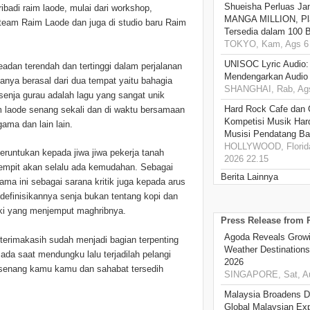
Shueisha Perluas Ja
badi raim laode, mulai dari workshop,
MANGA MILLION, Pl
 team Raim Laode dan juga di studio baru Raim
Tersedia dalam 100 
TOKYO, Kam, Ags 6 
UNISOC Lyric Audio
an terendah dan tertinggi dalam perjalanan
Mendengarkan Audio
nya berasal dari dua tempat yaitu bahagia
SHANGHAI, Rab, Ags
rsenja gurau adalah lagu yang sangat unik
Hard Rock Cafe dan
aim laode senang sekali dan di waktu bersamaan
Kompetisi Musik Har
gama dan lain lain.
Musisi Pendatang Ba
HOLLYWOOD, Florida
peruntukan kepada jiwa jiwa pekerja tanah
2026 22.15
sempit akan selalu ada kemudahan. Sebagai
Berita Lainnya
ama ini sebagai sarana kritik juga kepada arus
efinisikannya senja bukan tentang kopi dan
 kaki yang menjemput maghribnya.
Press Release from
Agoda Reveals Growin
erimakasih sudah menjadi bagian terpenting
Weather Destination
ada saat mendungku lalu terjadilah pelangi
2026
ersenang kamu kamu dan sahabat tersedih
SINGAPORE, Sat, Au
Malaysia Broadens Di
Global Malaysian Exp