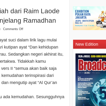
iah dari Raim Laode
enjelang Ramadhan
Comments Off
n
yat suci dalam lirik lagu mulai
New Edition
ari kutipan ayat “Dan kehidupan
au. Sedangkan negeri akhirat itu,
bertakwa. Tidakkah kamu
 vers II “semua akan baik saja
a kemudahan terinspirasi dari
 dan mengutip ayat “Al Qur’an
itu ada kemudahan. Sesungguhnya