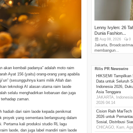
Lenny Ivylen: 26 Ta
Dunia Fashion...
Aug 08, 2026
0
Jakarta, Broadcastma
membangun...
 dan akan kembali padanya” adalah moto raim
Rilis PR Newswire
arah Ayat 156 (yaitu) orang-orang yang apabila
HIKSEMI Tampilkan 
raji’un” (sesungguhnya kami milik Allah dan
Data untuk Seluruh S
tkan teknologi AI alasan utama raim laode
Indonesia 2026, Duk
Asia Tenggara
adalah selalu menghadirkan kebaruan dan juga
JAKARTA, Indonesia,
 terhadap zaman.
2026 04.14
Cision Raih MarTech
lah hadiah dari raim laode kepada penikmat
2026 untuk Pemantau
tuk proyek yang sementara berlangsung dalam
Sosial, Distribusi Si
i. Pertama kali produksi studio RL lagu
CHICAGO, Kam, Ags 
aim laode, dan juga label mandiri raim laode