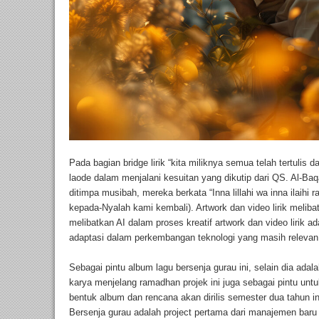
Pada bagian bridge lirik “kita miliknya semua telah tertulis
laode dalam menjalani kesuitan yang dikutip dari QS. Al-Baq
ditimpa musibah, mereka berkata “Inna lillahi wa inna ilaihi 
kepada-Nyalah kami kembali). Artwork dan video lirik meliba
melibatkan AI dalam proses kreatif artwork dan video lirik 
adaptasi dalam perkembangan teknologi yang masih relevan
Sebagai pintu album lagu bersenja gurau ini, selain dia ada
karya menjelang ramadhan projek ini juga sebagai pintu un
bentuk album dan rencana akan dirilis semester dua tahun in
Bersenja gurau adalah project pertama dari manajemen baru r