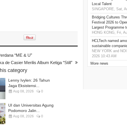
Local Talent
SINGAPORE, Sat, Au
Bridging Cultures T
Festival 2026 to Open
Largest Programme t
HONG KONG, Fri, Au
HCLTech named amon
sustainable compani
NEW YORK and NOIDA,
 Perdana “ME & U”
2026 10:43 AM
ka de Casier Merilis Album Ketiga “Still”
More news
this category
Lenny Ivylen: 26 Tahun
Jaga Eksistensi...
Aug 08, 2026
0
UI dan Universitas Agung
Podomoro Jalin...
Aug 08, 2026
0