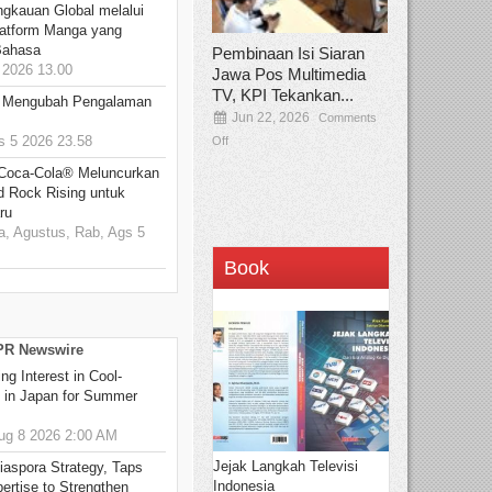
ngkauan Global melalui
atform Manga yang
Bahasa
Pembinaan Isi Siaran
2026 13.00
Jawa Pos Multimedia
TV, KPI Tekankan...
: Mengubah Pengalaman
Jun 22, 2026
Comments
 5 2026 23.58
Off
 Coca-Cola® Meluncurkan
d Rock Rising untuk
ru
, Agustus, Rab, Ags 5
Book
 PR Newswire
g Interest in Cool-
s in Japan for Summer
g 8 2026 2:00 AM
Jejak Langkah Televisi
aspora Strategy, Taps
Indonesia
ertise to Strengthen