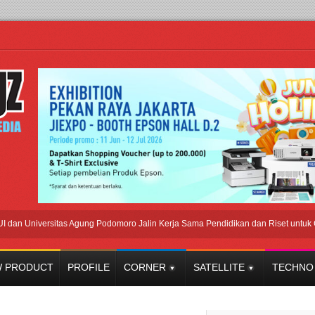
niversitas Agung Podomoro Jalin Kerja Sama Pendidikan dan Riset untuk Cetak T
 PRODUCT
PROFILE
CORNER
SATELLITE
TECHNO