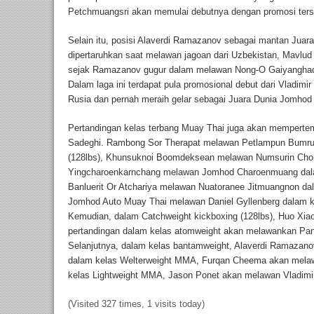
Petchmuangsri akan memulai debutnya dengan promosi ters
Selain itu, posisi Alaverdi Ramazanov sebagai mantan Jua
dipertaruhkan saat melawan jagoan dari Uzbekistan, Mavlud 
sejak Ramazanov gugur dalam melawan Nong-O Gaiyanghad
Dalam laga ini terdapat pula promosional debut dari Vladi
Rusia dan pernah meraih gelar sebagai Juara Dunia Jomhod
Pertandingan kelas terbang Muay Thai juga akan memper
Sadeghi. Rambong Sor Therapat melawan Petlampun Bumrun
(128lbs), Khunsuknoi Boomdeksean melawan Numsurin Cho
Yingcharoenkarnchang melawan Jomhod Charoenmuang dalam
Banluerit Or Atchariya melawan Nuatoranee Jitmuangnon da
Jomhod Auto Muay Thai melawan Daniel Gyllenberg dalam ke
Kemudian, dalam Catchweight kickboxing (128lbs), Huo Xia
pertandingan dalam kelas atomweight akan melawankan Panc
Selanjutnya, dalam kelas bantamweight, Alaverdi Ramazan
dalam kelas Welterweight MMA, Furqan Cheema akan mela
kelas Lightweight MMA, Jason Ponet akan melawan Vladimi
(Visited 327 times, 1 visits today)