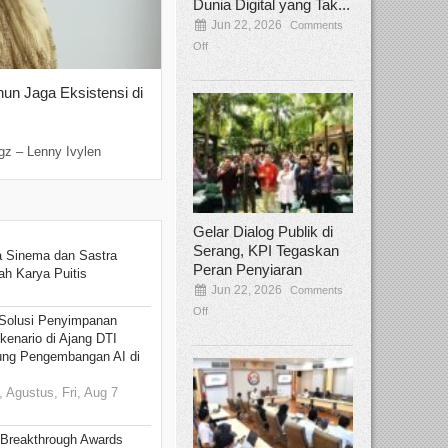
Dunia Digital yang Tak...
Jun 22, 2026
Comments
Off
hun Jaga Eksistensi di
Yan Senjaya, Kreativitas Lima Dekad
Sinema Indonesia
Dec 22, 2025
Comments Off
gz – Lenny Ivylen
Jakarta, Broadcastmagz – Yan Senjaya ada
Gelar Dialog Publik di
Serang, KPI Tegaskan
 Sinema dan Sastra
Peran Penyiaran
h Karya Puitis
Jun 22, 2026
Comments
Off
Solusi Penyimpanan
kenario di Ajang DTI
ung Pengembangan AI di
 Agustus, Fri, Aug 7
 Breakthrough Awards