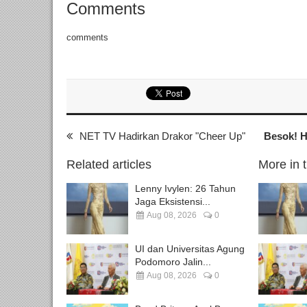
Comments
comments
NET TV Hadirkan Drakor "Cheer Up"
Besok! H
Related articles
More in 
Lenny Ivylen: 26 Tahun
Jaga Eksistensi...
Aug 08, 2026
0
UI dan Universitas Agung
Podomoro Jalin...
Aug 08, 2026
0