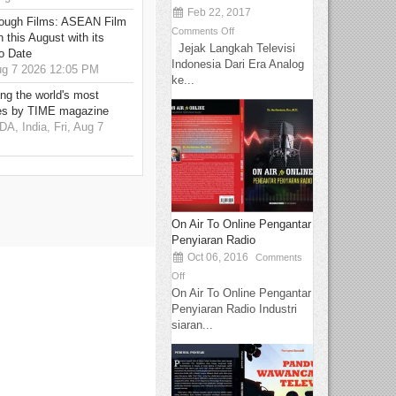
Feb 22, 2017
hrough Films: ASEAN Film
Comments Off
 this August with its
Jejak Langkah Televisi
o Date
Indonesia Dari Era Analog
g 7 2026 12:05 PM
ke...
g the world's most
es by TIME magazine
 India, Fri, Aug 7
On Air To Online Pengantar
Penyiaran Radio
Oct 06, 2016
Comments
Off
On Air To Online Pengantar
Penyiaran Radio Industri
siaran...