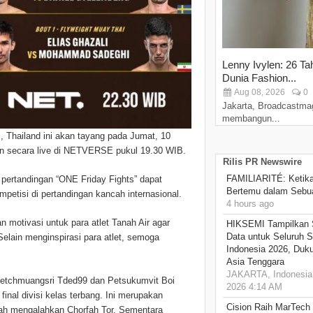
Lenny Ivylen: 26 Ta
Dunia Fashion...
Aug 08, 2026
0
Jakarta, Broadcastma
membangun...
 Thailand ini akan tayang pada Jumat, 10
an secara live di NETVERSE pukul 19.30 WIB.
Rilis PR Newswire
FAMILIARITÉ: Ketika
pertandingan “ONE Friday Fights” dapat
Bertemu dalam Sebua
petisi di pertandingan kancah internasional.
4 hours ago
n motivasi untuk para atlet Tanah Air agar
HIKSEMI Tampilkan 
Data untuk Seluruh S
Selain menginspirasi para atlet, semoga
Indonesia 2026, Duk
Asia Tenggara
JAKARTA, Indonesia,
Petchmuangsri Tded99 dan Petsukumvit Boi
2026 4:14 AM
inal divisi kelas terbang. Ini merupakan
Cision Raih MarTech
lah mengalahkan Chorfah Tor. Sementara