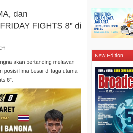
MA, dan
RIDAY FIGHTS 8” di
Off
New Edition
Bangna akan bertanding melawan
posisi lima besar di laga utama
ts 8”.