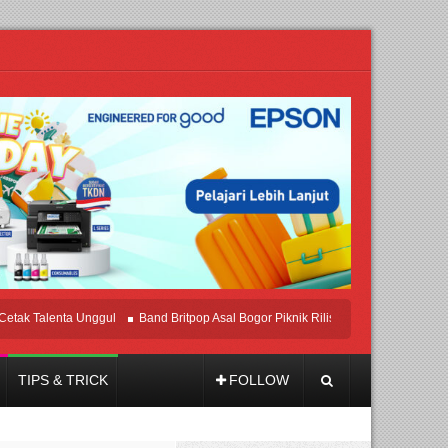
alenta Unggul
Band Britpop Asal Bogor Piknik Rilis Mini Album “Astrometri”
TIPS & TRICK
FOLLOW