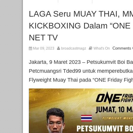
LAGA Seru MUAY THAI, M
KICKBOXING Dalam “ONE F
NET TV
Comments 
Mar 09, 2023
broadcastmagz
What's On
Jakarta, 9 Maret 2023 – Petsukumvit Boi 
Petcmuangsri Tded99 untuk memperebutkan 
Flyweight Muay Thai pada “ONE Friday Figh