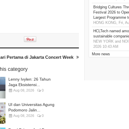
Bridging Cultures T
Festival 2026 to Open
Largest Programme t
HONG KONG, Fri, Au
HCLTech named amon
sustainable compani
NEW YORK and NOIDA,
2026 10:43 AM
More news
ari Pertama di Jakarta Concert Week
this category
Lenny Ivylen: 26 Tahun
Jaga Eksistensi...
Aug 08, 2026
0
UI dan Universitas Agung
Podomoro Jalin...
Aug 08, 2026
0