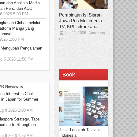
an dan Analisis Media
aran Pers, dan AEO
6 2026 5:00 PM
Pembinaan Isi Siaran
Jawa Pos Multimedia
ngkauan Global melalui
TV, KPI Tekankan...
atform Manga yang
Jun 22, 2026
Comments
Bahasa
2026 1:00 PM
Off
: Mengubah Pengalaman
 5 2026 11:58 PM
Book
 PR Newswire
g Interest in Cool-
s in Japan for Summer
g 8 2026 2:00 AM
aspora Strategy, Taps
ertise to Strengthen
Jejak Langkah Televisi
Indonesia
g 8 2026 1:57 AM