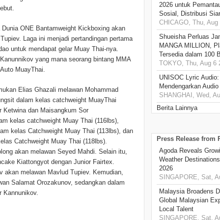
2026 untuk Pemantau
ebut.
Sosial, Distribusi Si
CHICAGO, Thu, Aug 
ra Dunia ONE Bantamweight Kickboxing akan
Shueisha Perluas Ja
Tupiev. Laga ini menjadi pertandingan pertama
MANGA MILLION, Pl
ao untuk mendapat gelar Muay Thai-nya.
Tersedia dalam 100 
mir Kanunnikov yang mana seorang bintang MMA
TOKYO, Thu, Aug 6 
 Auto MuayThai.
UNISOC Lyric Audio
Mendengarkan Audio
temukan Elias Ghazali melawan Mohammad
SHANGHAI, Wed, Aug
gsit dalam kelas catchweight MuayThai
Berita Lainnya
r Ketwina dan Maisangkum Sor
 kelas catchweight Muay Thai (116lbs),
lam kelas Catchweight Muay Thai (113lbs), dan
Press Release from
las Catchweight Muay Thai (118lbs).
Agoda Reveals Growin
olong akan melawan Seyed Mahdi. Selain itu,
Weather Destination
ake Kiattongyot dengan Junior Fairtex.
2026
ov akan melawan Mavlud Tupiev. Kemudian,
SINGAPORE, Sat, Au
wan Salamat Orozakunov, sedangkan dalam
Malaysia Broadens Di
r Kannunikov.
Global Malaysian Exp
Local Talent
SINGAPORE, Sat, Au