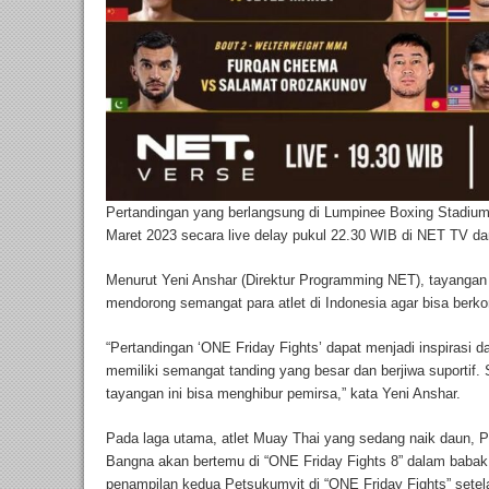
Pertandingan yang berlangsung di Lumpinee Boxing Stadium,
Maret 2023 secara live delay pukul 22.30 WIB di NET TV d
Menurut Yeni Anshar (Direktur Programming NET), tayangan 
mendorong semangat para atlet di Indonesia agar bisa berkom
“Pertandingan ‘ONE Friday Fights’ dapat menjadi inspirasi da
memiliki semangat tanding yang besar dan berjiwa suportif. 
tayangan ini bisa menghibur pemirsa,” kata Yeni Anshar.
Pada laga utama, atlet Muay Thai yang sedang naik daun, 
Bangna akan bertemu di “ONE Friday Fights 8” dalam babak f
penampilan kedua Petsukumvit di “ONE Friday Fights” sete