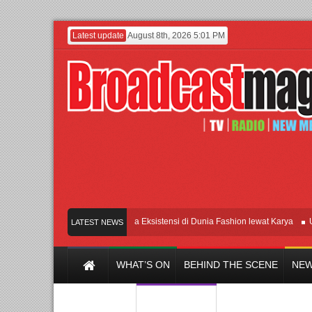
Latest update
August 8th, 2026 5:01 PM
Lenny Ivylen: 26 Tahun Jaga Eksistensi di Dunia Fashion lewat Karya
UI dan U
LATEST NEWS
WHAT’S ON
BEHIND THE SCENE
NEW
Y CHANNEL
FILM & MUSIC