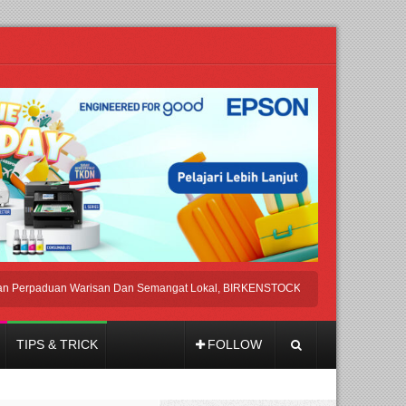
paduan Warisan Dan Semangat Lokal, BIRKENSTOCK INDONESIA Membuka Took d
TIPS & TRICK
FOLLOW