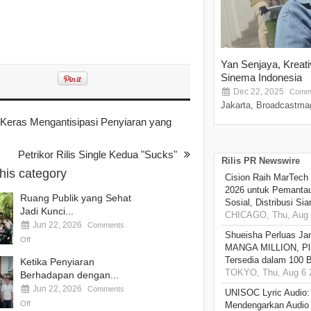
Yan Senjaya, Kreat
Sinema Indonesia
Dec 22, 2025
Comme
Jakarta, Broadcastmag
eras Mengantisipasi Penyiaran yang
Petrikor Rilis Single Kedua "Sucks"
Rilis PR Newswire
this category
Cision Raih MarTech
2026 untuk Pemantau
Ruang Publik yang Sehat
Sosial, Distribusi Si
Jadi Kunci...
CHICAGO, Thu, Aug 
Jun 22, 2026
Comments
Shueisha Perluas Ja
Off
MANGA MILLION, Pl
Tersedia dalam 100 
Ketika Penyiaran
TOKYO, Thu, Aug 6 
Berhadapan dengan...
Jun 22, 2026
Comments
UNISOC Lyric Audio
Off
Mendengarkan Audio