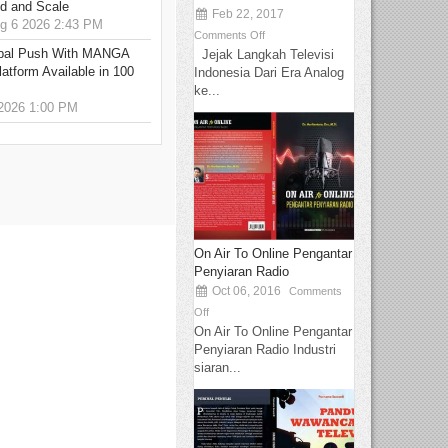
ed and Scale
Feb 22, 2017
 6 2026 2:43 PM
Comments Off
bal Push With MANGA
Jejak Langkah Televisi
tform Available in 100
Indonesia Dari Era Analog
ke...
2026 1:00 PM
On Air To Online Pengantar
Penyiaran Radio
Oct 06, 2016
Comments
Off
On Air To Online Pengantar
Penyiaran Radio Industri
siaran...