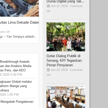
Dunia Digital yang Tak...
Jun 22, 2026
Comments
Off
ivitas Lima Dekade Dalam
Tamee Irelly Menjadi Juri Open Casti
Film Terbaru...
Sep 08, 2025
nts Off
Comments Off
z – Yan Senjaya adalah...
Bekasi, Broadcastmagz – Dalam upaya me
talenta...
Gelar Dialog Publik di
Serang, KPI Tegaskan
 Breakthrough Awards
Peran Penyiaran
an dan Analisis Media
Jun 22, 2026
Comments
aran Pers, dan AEO
6 2026 5:00 PM
Off
ngkauan Global melalui
atform Manga yang
Bahasa
2026 1:00 PM
: Mengubah Pengalaman