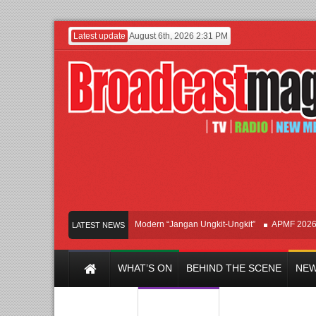
Latest update
August 6th, 2026 2:31 PM
Afan Hadirkan Hipdut Modern “Jangan Ungkit-Ungkit”
APMF 2026 Dorong
LATEST NEWS
WHAT’S ON
BEHIND THE SCENE
NEW
Y CHANNEL
FILM & MUSIC