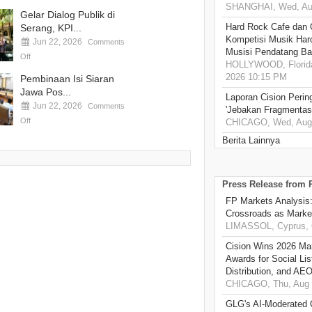
SHANGHAI, Wed, Aug
Gelar Dialog Publik di
Hard Rock Cafe dan
Serang, KPI...
Kompetisi Musik Har
Jun 22, 2026
Comments
Musisi Pendatang Ba
Off
HOLLYWOOD, Florida
2026 10:15 PM
Pembinaan Isi Siaran
Jawa Pos...
Laporan Cision Perin
Jun 22, 2026
Comments
'Jebakan Fragmentas
Off
CHICAGO, Wed, Aug 
Berita Lainnya
Press Release from
FP Markets Analysis
Crossroads as Mark
LIMASSOL, Cyprus, 
Cision Wins 2026 Ma
Awards for Social Li
Distribution, and AE
CHICAGO, Thu, Aug 
GLG's AI-Moderated 