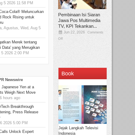
 5 2026 11:58 PM
 Coca-Cola® Meluncurkan
Pembinaan Isi Siaran
d Rock Rising untuk
Jawa Pos Multimedia
ru
TV, KPI Tekankan...
, Agustus, Wed, Aug 5
Jun 22, 2026
Comments
Off
gatkan Merek tentang
i Data' yang Merugikan
5 2026 2:00 PM
Book
 PR Newswire
: Japanese Yen at a
ets Weigh Next Move
6 hours ago
rTech Breakthrough
stening, Press Release
O
6 2026 5:00 PM
Jejak Langkah Televisi
Calls Unlock Expert
Indonesia