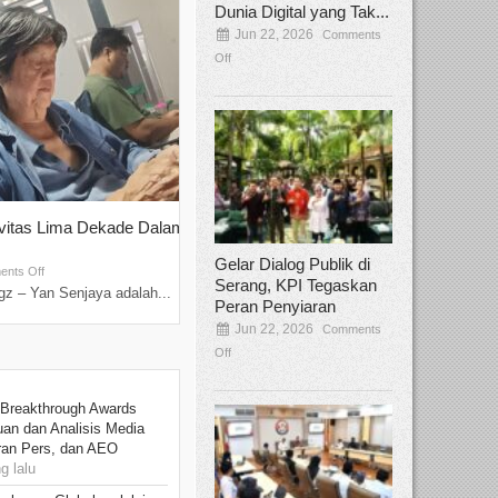
Dunia Digital yang Tak...
Jun 22, 2026
Comments
Off
ivitas Lima Dekade Dalam
Tamee Irelly Menjadi Juri Open Casti
Film Terbaru...
Gelar Dialog Publik di
Sep 08, 2025
nts Off
Comments Off
Serang, KPI Tegaskan
z – Yan Senjaya adalah...
Bekasi, Broadcastmagz – Dalam upaya me
Peran Penyiaran
talenta...
Jun 22, 2026
Comments
Off
 Breakthrough Awards
an dan Analisis Media
aran Pers, dan AEO
 lalu