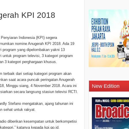
erah KPI 2018
 Penyiaran Indonesia (KPI) segera
umkan nomine Anugerah KPI 2018. Ada 19
ri program yang dipelombakan yakni 13
i untuk program televisi, 3 kategori program
dan 3 kategori perghargaan khusus.
m terbaik dari setiap kategori program akan
kan saat acara puncak peringatan Anugerah
New Edition
18, Minggu siang, 4 November 2018. Acara ini
isiarkan secara langsung stasiun televisi RCTI.
rdly Stefano mengatakan, ajang tahunan ini
n sehat untuk rakyat.
radio diberikan kesempatan untuk berkompetisi
ategori,” katanya kepada kpi.go.id.