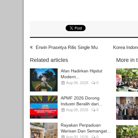
Erwin Prasetya Rilis Single Mu
Korea Indone
Related articles
More in 
Afan Hadirkan Hipdut
Modern...
Aug 06, 2026
0
APMF 2026 Dorong
Industri Beralih dari...
Aug 06, 2026
0
Rayakan Perpaduan
Warisan Dan Semangat...
Aug 05, 2026
0