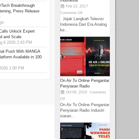
Indonesia
rTech Breakthrough
Feb 22, 2017
stening, Press Release
Comments Off
O
Jejak Langkah Televisi
go
Indonesia Dari Era Analog
ke...
Calls Unlock Expert
ed and Scale
 6 2026 2:43 PM
bal Push With MANGA
tform Available in 100
2026 1:00 PM
On Air To Online Pengantar
Penyiaran Radio
Oct 06, 2016
Comments
Off
On Air To Online Pengantar
Penyiaran Radio Industri
siaran...