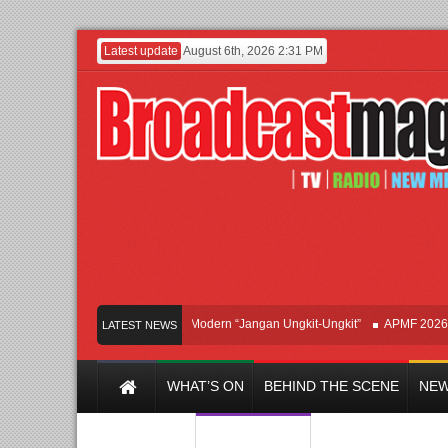
Latest update
August 6th, 2026 2:31 PM
Afan Hadirkan Hipdut Modern “Jangan Ungkit-Ungkit”
APMF 2026 Dorong
LATEST NEWS
WHAT’S ON
BEHIND THE SCENE
NEW
Y CHANNEL
FILM & MUSIC