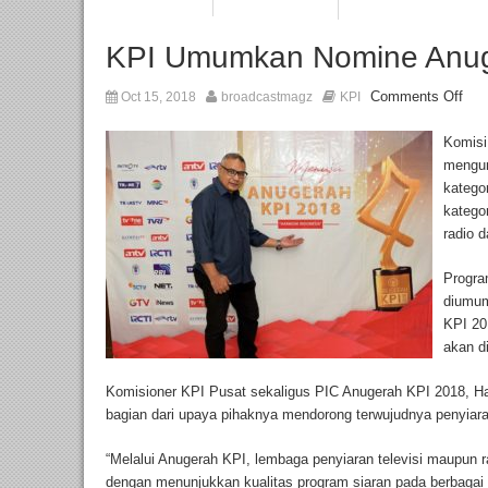
KPI Umumkan Nomine Anug
Comments Off
Oct 15, 2018
broadcastmagz
KPI
Komisi
mengum
katego
kategor
radio 
Progra
diumum
KPI 20
akan d
Komisioner KPI Pusat sekaligus PIC Anugerah KPI 2018, Ha
bagian dari upaya pihaknya mendorong terwujudnya penyiara
“Melalui Anugerah KPI, lembaga penyiaran televisi maupun 
dengan menunjukkan kualitas program siaran pada berbagai k