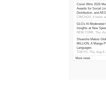
Cision Wins 2026 Ma
Awards for Social Li
Distribution, and AE
CHICAGO, 4 hours a
GLG's AI-Moderated 
Insights at New Spe
NEW YORK, Thu, Aug
Shueisha Makes Glo
MILLION, A Manga Pla
Languages
TOKYO, Thu, Aug 6 
More news