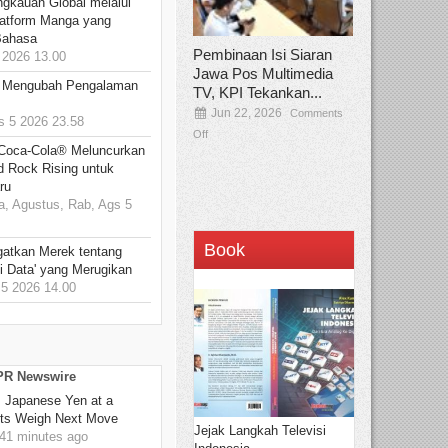
ngkauan Global melalui
atform Manga yang
Bahasa
Pembinaan Isi Siaran
2026 13.00
Jawa Pos Multimedia
: Mengubah Pengalaman
TV, KPI Tekankan...
Jun 22, 2026
Comments
 5 2026 23.58
Off
 Coca-Cola® Meluncurkan
d Rock Rising untuk
ru
, Agustus, Rab, Ags 5
Book
gatkan Merek tentang
i Data' yang Merugikan
5 2026 14.00
 PR Newswire
: Japanese Yen at a
ets Weigh Next Move
Jejak Langkah Televisi
41 minutes ago