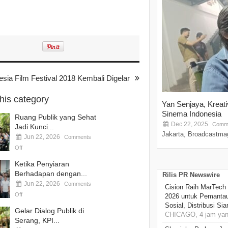
sia Film Festival 2018 Kembali Digelar
this category
Yan Senjaya, Kreat
Sinema Indonesia
Ruang Publik yang Sehat
Dec 22, 2025
Comme
Jadi Kunci...
Jakarta, Broadcastmag
Jun 22, 2026
Comments
Off
Ketika Penyiaran
Berhadapan dengan...
Rilis PR Newswire
Jun 22, 2026
Comments
Cision Raih MarTech
Off
2026 untuk Pemantau
Sosial, Distribusi Si
Gelar Dialog Publik di
CHICAGO, 4 jam yang
Serang, KPI...