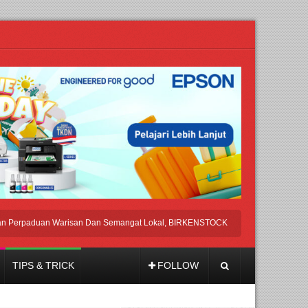
paduan Warisan Dan Semangat Lokal, BIRKENSTOCK INDONESIA Membuka Took d
TIPS & TRICK
FOLLOW