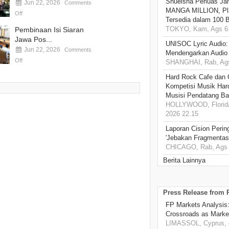
Shueisha Perluas Ja
Jun 22, 2026
Comments
MANGA MILLION, Pl
Off
Tersedia dalam 100 
TOKYO, Kam, Ags 6 
Pembinaan Isi Siaran
Jawa Pos...
UNISOC Lyric Audio
Jun 22, 2026
Comments
Mendengarkan Audio
Off
SHANGHAI, Rab, Ags
Hard Rock Cafe dan
Kompetisi Musik Har
Musisi Pendatang Ba
HOLLYWOOD, Florida
2026 22.15
Laporan Cision Perin
'Jebakan Fragmentas
CHICAGO, Rab, Ags 
Berita Lainnya
Press Release from
FP Markets Analysis
Crossroads as Mark
LIMASSOL, Cyprus, 