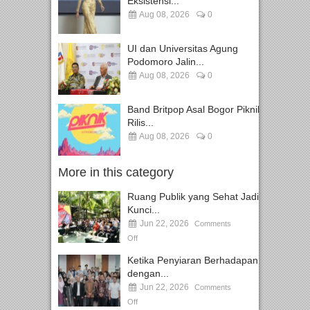
Eksistensi...
Aug 08, 2026
0
UI dan Universitas Agung
Podomoro Jalin...
Aug 08, 2026
0
Band Britpop Asal Bogor Piknik
Rilis...
Aug 08, 2026
0
More in this category
Ruang Publik yang Sehat Jadi
Kunci...
Jun 22, 2026
Comments
Off
Ketika Penyiaran Berhadapan
dengan...
Jun 22, 2026
Comments
Off