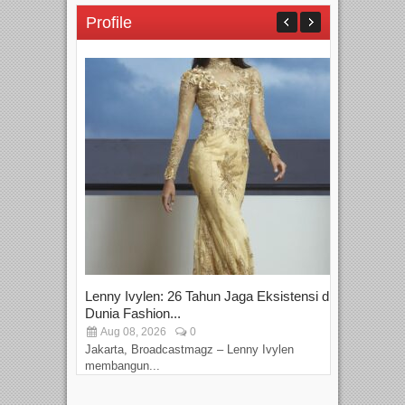
Profile
Lenny Ivylen: 26 Tahun Jaga Eksistensi di
Yan
Dunia Fashion...
Sin
Aug 08, 2026
0
D
Jakarta, Broadcastmagz – Lenny Ivylen
Jaka
membangun...