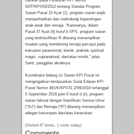
Bahkan pada Peraturan KPI Nomor
02/P/KPI/03/2012 tentang Standar Program
Siaran Pasal 15 Ayat (1), program siaran wajib
memperhatikan dan melindungi kepentingan
anak-anak dan remaja. “Karenanya, dalam
Pasal 37 Ayat (4) huruf b SPS, program siaran
yang berklasifikasi R dilarang menampilkan
muatan yang mendorong remaja percaya pada
kekuatan paranormal, klenik, praktek spiritual
magis, supranatural, dan/atau mistik,” jelas
Santi, panggilan akrabnya.
Koordinator bidang Isi Siaran KPI Pusat ini
mengingatkan berdasarkan Surat Edaran KPI
Pusat Nomor 481/K/KPI/31.2/09/2018 tertanggal
5 September 2018 poin 6 huruf d (ii), program
siaran faktual dengan klasifikasi Semua Umur
(“SU”) dan Remaja (“R”) dilarang menampilkan
adegan kesurupan dan/atau kerasukan.
(Visited 47 times, 1 visits today)
Comments