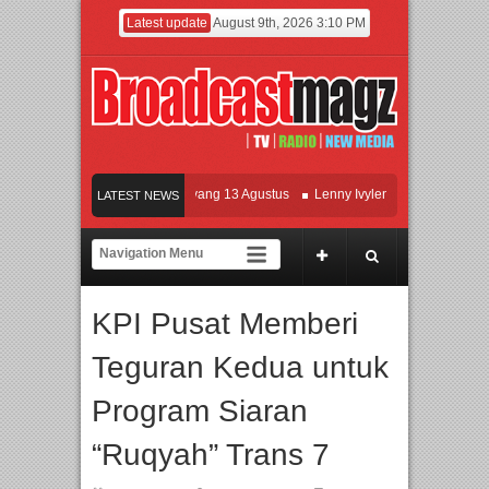
Latest update
August 9th, 2026 3:10 PM
Film KETOK MEJIK Siap Tayang 13 Agustus
Lenny Ivylen: 26 Tahun Jaga Eksist
LATEST NEWS
I dan Universitas Agung Podomoro Jalin Kerja Sama Pendidikan dan Riset untuk 
eramaikan Jakarta dengan Ribuan Mainan dan Produk Bayi dari Seluruh Dunia, I
KPI Pusat Memberi
Teguran Kedua untuk
Program Siaran
“Ruqyah” Trans 7