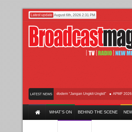
Latest update
August 6th, 2026 2:31 PM
Afan Hadirkan Hipdut Modern “Jangan Ungkit-Ungkit”
APMF 2026 Dorong 
LATEST NEWS
WHAT’S ON
BEHIND THE SCENE
NEW
Y CHANNEL
FILM & MUSIC