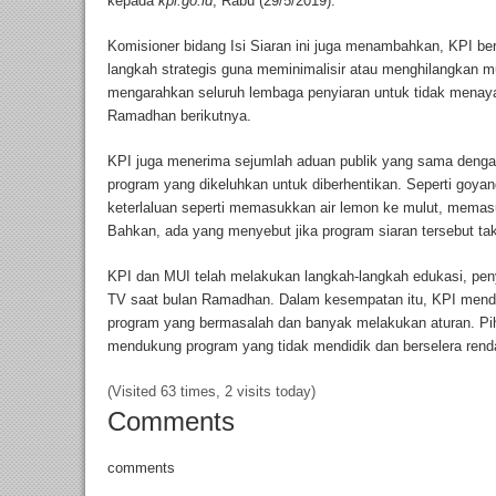
kepada
kpi.go.id
, Rabu (29/5/2019).
Komisioner bidang Isi Siaran ini juga menambahkan, KPI 
langkah strategis guna meminimalisir atau menghilangkan m
mengarahkan seluruh lembaga penyiaran untuk tidak menay
Ramadhan berikutnya.
KPI juga menerima sejumlah aduan publik yang sama denga
program yang dikeluhkan untuk diberhentikan. Seperti goya
keterlaluan seperti memasukkan air lemon ke mulut, memas
Bahkan, ada yang menyebut jika program siaran tersebut ta
KPI dan MUI telah melakukan langkah-langkah edukasi, pen
TV saat bulan Ramadhan. Dalam kesempatan itu, KPI mend
program yang bermasalah dan banyak melakukan aturan. Pih
mendukung program yang tidak mendidik dan berselera rendah
(Visited 63 times, 2 visits today)
Comments
comments