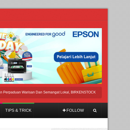
aduan Warisan Dan Semangat Lokal, BIRKENSTOCK INDONESIA Membuka Took di
TIPS & TRICK
FOLLOW