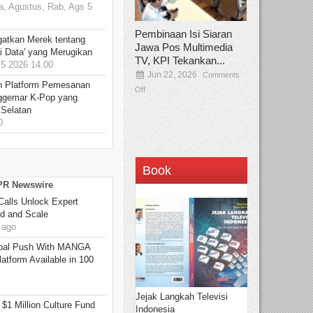
, Agustus, Rab, Ags 5
Pembinaan Isi Siaran
gatkan Merek tentang
Jawa Pos Multimedia
i Data' yang Merugikan
TV, KPI Tekankan...
5 2026 14.00
Jun 22, 2026
Comments
n Platform Pemesanan
Off
ggemar K-Pop yang
 Selatan
0
Book
 PR Newswire
Calls Unlock Expert
ed and Scale
 ago
bal Push With MANGA
tform Available in 100
Jejak Langkah Televisi
 $1 Million Culture Fund
Indonesia