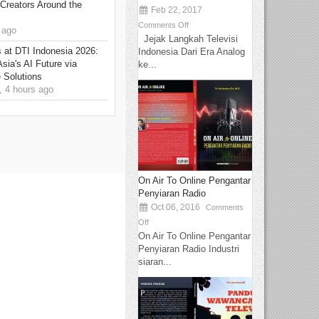
Creators Around the
Feb 22, 2017
Comments Off
 ago
Jejak Langkah Televisi
at DTI Indonesia 2026:
Indonesia Dari Era Analog
sia's AI Future via
ke...
 Solutions
 4 hours ago
On Air To Online Pengantar
Penyiaran Radio
Oct 06, 2016
Comments
Off
On Air To Online Pengantar
Penyiaran Radio Industri
siaran...