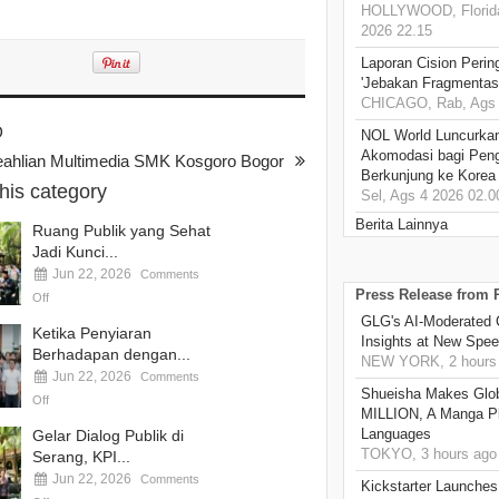
HOLLYWOOD, Florida
2026 22.15
Laporan Cision Perin
'Jebakan Fragmentas
CHICAGO, Rab, Ags 
D
NOL World Luncurka
Akomodasi bagi Pen
ahlian Multimedia SMK Kosgoro Bogor
Berkunjung ke Korea
this category
Sel, Ags 4 2026 02.0
Berita Lainnya
Ruang Publik yang Sehat
Jadi Kunci...
Jun 22, 2026
Comments
Press Release from
Off
GLG's AI-Moderated 
Ketika Penyiaran
Insights at New Spe
Berhadapan dengan...
NEW YORK, 2 hours
Jun 22, 2026
Comments
Shueisha Makes Glo
Off
MILLION, A Manga Pla
Languages
Gelar Dialog Publik di
TOKYO, 3 hours ago
Serang, KPI...
Jun 22, 2026
Comments
Kickstarter Launches