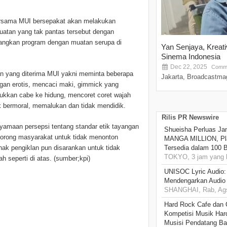
bersama MUI bersepakat akan melakukan
uatan yang tak pantas tersebut dengan
angkan program dengan muatan serupa di
Yan Senjaya, Kreat
Sinema Indonesia
Dec 22, 2025
Comme
n yang diterima MUI yakni meminta beberapa
Jakarta, Broadcastmag
ngan erotis, mencaci maki, gimmick yang
ukkan cabe ke hidung, mencoret coret wajah
k bermoral, memalukan dan tidak mendidik.
Rilis PR Newswire
yamaan persepsi tentang standar etik tayangan
Shueisha Perluas Ja
orong masyarakat untuk tidak menonton
MANGA MILLION, Pl
ak pengiklan pun disarankan untuk tidak
Tersedia dalam 100 
TOKYO, 3 jam yang l
 seperti di atas. (sumber;kpi)
UNISOC Lyric Audio
Mendengarkan Audio
SHANGHAI, Rab, Ags
Hard Rock Cafe dan
Kompetisi Musik Har
Musisi Pendatang Ba