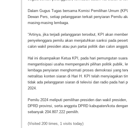
Dalam Gugus Tugas bersama Komisi Pemilihan Umum (KPU
Dewan Pers, setiap pelanggaran terkait penyiaran Pemilu a
masing-masing lembaga.
“Artinya, jika terjadi pelanggaran tersebut, KPI akan memb
penyelenggara pemilu akan menjatuhkan sanksi pada peserta
calon wakil presiden atau pun partai politik dan calon anggota
Hal ini disampaikan Ketua KPI, pada hari pemungutan suara
mengantisipasi usaha mempengaruhi pilihan politik publik, l
lembaga penyiaran menghormati proses demokrasi yang ten
netralitas konten siaran di Hari H. KPI telah menyiagakan
tidak ada pelanggaran siaran di televisi dan radio pada har
2024.
Pemilu 2024 meliputi pemilihan presiden dan wakil preside
DPRD provinsi, serta anggota DPRD kabupaten/kota dengan da
sebanyak 204.807.222 pemilih.
(Visited 200 times, 1 visits today)