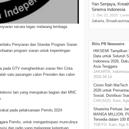
Yan Senjaya, Kreat
Sinema Indonesia
Dec 22, 2025
Comme
Jakarta, Broadcastmag
penyiaran secara tegas melarang lembaga
Rilis PR Newswire
Perilaku Penyiaran dan Standar Program Siaran
nfaatan program siaran untuk kepentingan
HIKSEMI Tampilkan 
Data untuk Seluruh S
Indonesia 2026, Duk
Asia Tenggara
ta pada GTV menghentikan siaran film Cinta
JAKARTA, Indonesia,
alah satu pasangan calon Presiden dan calon
2026 04.14
Cision Raih MarTech
2026 untuk Pemantau
televisi lain yang merupakan bagian dari MNC
Sosial, Distribusi Si
h.
CHICAGO, Kam, Ags 
Shueisha Perluas Ja
yarakat pada pelaksanaan Pemilu 2024.
MANGA MILLION, Pl
Tersedia dalam 100 
gara Pemilu, untuk mengantisipasi munculnya
TOKYO, Kam, Ags 6 
evisi dan radio yang melanggar ketentuan.