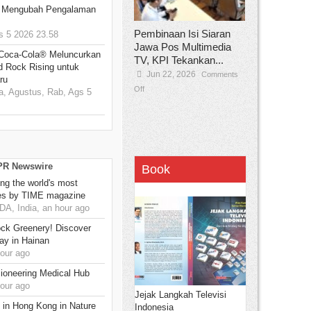
: Mengubah Pengalaman
Pembinaan Isi Siaran
 5 2026 23.58
Jawa Pos Multimedia
 Coca-Cola® Meluncurkan
TV, KPI Tekankan...
d Rock Rising untuk
Jun 22, 2026
Comments
ru
Off
, Agustus, Rab, Ags 5
 PR Newswire
Book
g the world's most
es by TIME magazine
, India, an hour ago
ck Greenery! Discover
ay in Hainan
our ago
ioneering Medical Hub
our ago
Jejak Langkah Televisi
 in Hong Kong in Nature
Indonesia