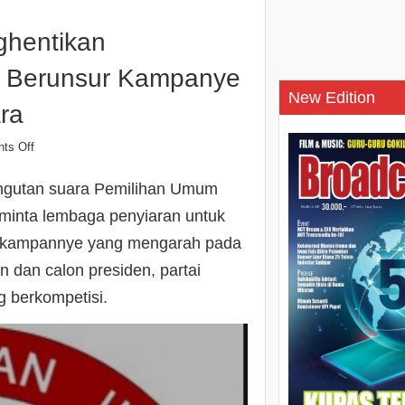
hentikan
n Berunsur Kampanye
New Edition
ra
ts Off
ngutan suara Pemilihan Umum
eminta lembaga penyiaran untuk
r kampannye yang mengarah pada
 dan calon presiden, partai
ng berkompetisi.