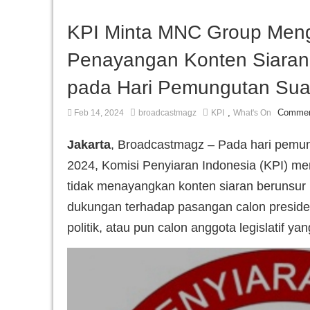
KPI Minta MNC Group Meng
Penayangan Konten Siara
pada Hari Pemungutan Sua
,
Commen
Feb 14, 2024
broadcastmagz
KPI
What's On
Jakarta
, Broadcastmagz – Pada hari pemu
2024, Komisi Penyiaran Indonesia (KPI) m
tidak menayangkan konten siaran berunsu
dukungan terhadap pasangan calon presiden
politik, atau pun calon anggota legislatif ya