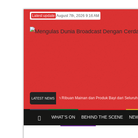
Latest update
August 7th, 2026 9:16 AM
Meramaikan Jakarta dengan Ribuan Mainan dan Produk Bayi dari Seluruh Dunia,
LATEST NEWS
WHAT’S ON
BEHIND THE SCENE
NEW
Y CHANNEL
FILM & MUSIC