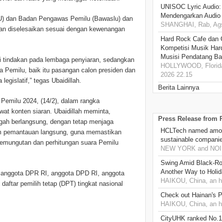
UNISOC Lyric Audio
Mendengarkan Audio
) dan Badan Pengawas Pemilu (Bawaslu) dan
SHANGHAI, Rab, Ags
kan diselesaikan sesuai dengan kewenangan
Hard Rock Cafe dan
Kompetisi Musik Har
Musisi Pendatang Ba
eri tindakan pada lembaga penyiaran, sedangkan
HOLLYWOOD, Florida
 Pemilu, baik itu pasangan calon presiden dan
2026 22.15
 legislatif,” tegas Ubaidillah.
Berita Lainnya
 Pemilu 2024, (14/2), dalam rangka
ewat konten siaran. Ubaidillah meminta,
Press Release from
gah berlangsung, dengan tetap menjaga
HCLTech named amon
 tim pemantauan langsung, guna memastikan
sustainable compani
i pemungutan dan perhitungan suara Pemilu
NEW YORK and NOIDA
Swing Amid Black‑Ro
Another Way to Holid
n, anggota DPR RI, anggota DPD RI, anggota
HAIKOU, China, an h
ftar pemilih tetap (DPT) tingkat nasional
Check out Hainan's P
HAIKOU, China, an h
CityUHK ranked No.1