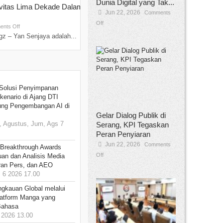
Dunia Digital yang Tak...
ivitas Lima Dekade Dalam
Tamee Irelly Menjadi Juri Open Casti
Jun 22, 2026
Comments
Film Terbaru...
Off
Sep 08, 2025
nts Off
Comments Off
z – Yan Senjaya adalah...
Bekasi, Broadcastmagz – Dalam upaya me
talenta...
Solusi Penyimpanan
kenario di Ajang DTI
ung Pengembangan AI di
Gelar Dialog Publik di
 Agustus, Jum, Ags 7
Serang, KPI Tegaskan
Peran Penyiaran
Jun 22, 2026
Comments
 Breakthrough Awards
Off
an dan Analisis Media
aran Pers, dan AEO
6 2026 17.00
ngkauan Global melalui
atform Manga yang
Bahasa
2026 13.00