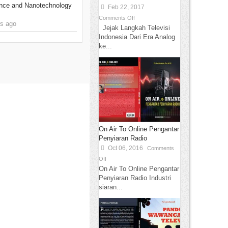
nce and Nanotechnology
Feb 22, 2017
Comments Off
s ago
Jejak Langkah Televisi
Indonesia Dari Era Analog
ke...
On Air To Online Pengantar
Penyiaran Radio
Oct 06, 2016
Comments
Off
On Air To Online Pengantar
Penyiaran Radio Industri
siaran...