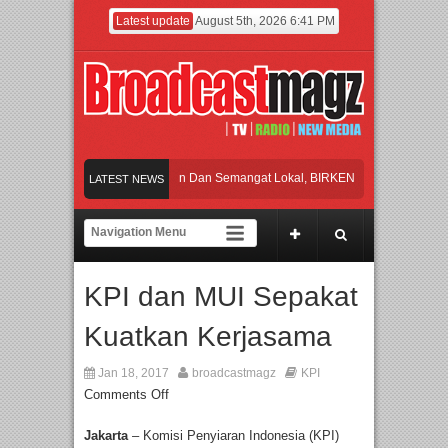
Latest update
August 5th, 2026 6:41 PM
Rayakan Perpaduan Warisan Dan Semangat Lokal, BIRKENSTOCK INDONESIA Me
LATEST NEWS
Kolaborasi UT School, PTBA, dan Kamaju Tingkatkan Kualitas SDM melalui Basic
Twilite Orchestra Presents The Beatles & Queen – feat. Marcello Tahitoe dan San
KPI dan MUI Sepakat
Wawancara Eksklusif Pemain Sinetron Biarkan Hati Bicara, Febby Rastanty, Rang
Kuatkan Kerjasama
Rayakan Perpaduan Warisan Dan Semangat Lokal, BIRKENSTOCK INDONESIA Me
Jan 18, 2017
broadcastmagz
KPI
Comments Off
Jakarta
– Komisi Penyiaran Indonesia (KPI)