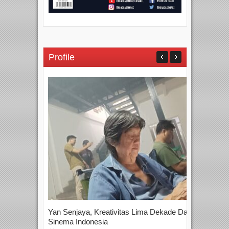
Profile
Yan Senjaya, Kreativitas Lima Dekade Dalam
Tam
Sinema Indonesia
Film