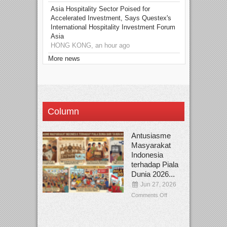
Asia Hospitality Sector Poised for
Accelerated Investment, Says Questex's
International Hospitality Investment Forum
Asia
HONG KONG, an hour ago
More news
Column
Antusiasme
Masyarakat
Indonesia
terhadap Piala
Dunia 2026...
Jun 27, 2026
Comments Off