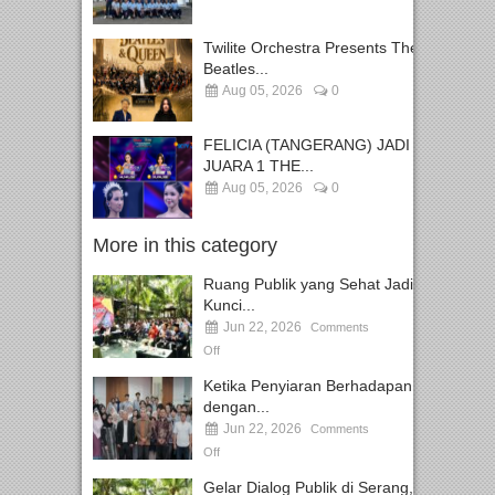
Twilite Orchestra Presents The
Beatles...
Aug 05, 2026
0
FELICIA (TANGERANG) JADI
JUARA 1 THE...
Aug 05, 2026
0
More in this category
Ruang Publik yang Sehat Jadi
Kunci...
Jun 22, 2026
Comments
Off
Ketika Penyiaran Berhadapan
dengan...
Jun 22, 2026
Comments
Off
Gelar Dialog Publik di Serang,