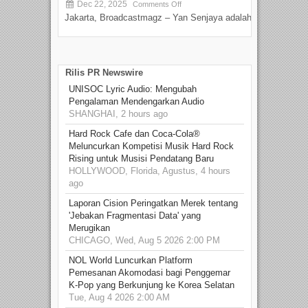
Dec 22, 2025
S
Comments Off
Jakarta, Broadcastmagz – Yan Senjaya adalah...
Beka
talen
Rilis PR Newswire
UNISOC Lyric Audio: Mengubah
Pengalaman Mendengarkan Audio
SHANGHAI, 2 hours ago
Hard Rock Cafe dan Coca-Cola®
Meluncurkan Kompetisi Musik Hard Rock
Rising untuk Musisi Pendatang Baru
HOLLYWOOD, Florida, Agustus, 4 hours
ago
Laporan Cision Peringatkan Merek tentang
'Jebakan Fragmentasi Data' yang
Merugikan
CHICAGO, Wed, Aug 5 2026 2:00 PM
NOL World Luncurkan Platform
Pemesanan Akomodasi bagi Penggemar
K-Pop yang Berkunjung ke Korea Selatan
Tue, Aug 4 2026 2:00 AM