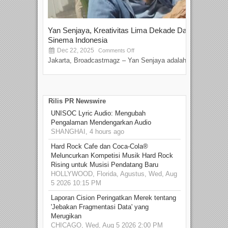
Yan Senjaya, Kreativitas Lima Dekade Dalam
Tam
Sinema Indonesia
Film
Dec 22, 2025
S
Comments Off
Jakarta, Broadcastmagz – Yan Senjaya adalah...
Beka
talen
Rilis PR Newswire
UNISOC Lyric Audio: Mengubah
Pengalaman Mendengarkan Audio
SHANGHAI, 4 hours ago
Hard Rock Cafe dan Coca-Cola®
Meluncurkan Kompetisi Musik Hard Rock
Rising untuk Musisi Pendatang Baru
HOLLYWOOD, Florida, Agustus, Wed, Aug
5 2026 10:15 PM
Laporan Cision Peringatkan Merek tentang
'Jebakan Fragmentasi Data' yang
Merugikan
CHICAGO, Wed, Aug 5 2026 2:00 PM