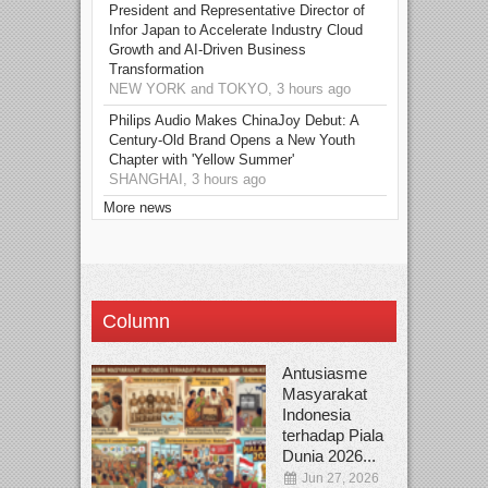
President and Representative Director of
Infor Japan to Accelerate Industry Cloud
Growth and AI-Driven Business
Transformation
NEW YORK and TOKYO, 3 hours ago
Philips Audio Makes ChinaJoy Debut: A
Century-Old Brand Opens a New Youth
Chapter with 'Yellow Summer'
SHANGHAI, 3 hours ago
More news
Column
Antusiasme
Masyarakat
Indonesia
terhadap Piala
Dunia 2026...
Jun 27, 2026