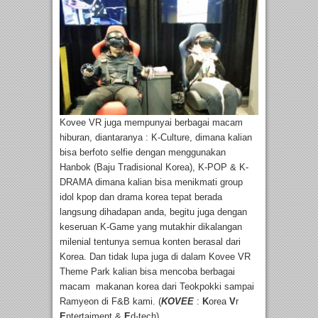
Kovee VR juga mempunyai berbagai macam
hiburan, diantaranya : K-Culture, dimana kalian
bisa berfoto selfie dengan menggunakan
Hanbok (Baju Tradisional Korea), K-POP & K-
DRAMA dimana kalian bisa menikmati group
idol kpop dan drama korea tepat berada
langsung dihadapan anda, begitu juga dengan
keseruan K-Game yang mutakhir dikalangan
milenial tentunya semua konten berasal dari
Korea. Dan tidak lupa juga di dalam Kovee VR
Theme Park kalian bisa mencoba berbagai
macam makanan korea dari Teokpokki sampai
Ramyeon di F&B kami. (
KOVEE
:
K
orea
V
r
E
ntertaiment &
E
d-tech).