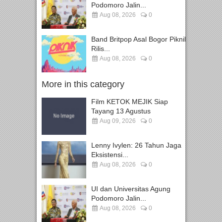
Podomoro Jalin...
Aug 08, 2026
0
Band Britpop Asal Bogor Piknik
Rilis...
Aug 08, 2026
0
More in this category
Film KETOK MEJIK Siap
Tayang 13 Agustus
Aug 09, 2026
0
Lenny Ivylen: 26 Tahun Jaga
Eksistensi...
Aug 08, 2026
0
UI dan Universitas Agung
Podomoro Jalin...
Aug 08, 2026
0