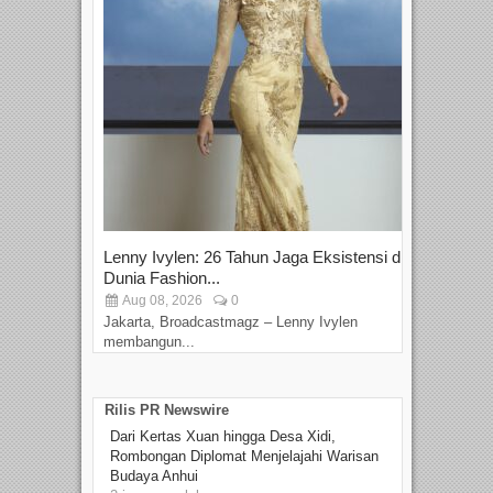
Lenny Ivylen: 26 Tahun Jaga Eksistensi di
Yan
Dunia Fashion...
Sin
Aug 08, 2026
0
D
Jakarta, Broadcastmagz – Lenny Ivylen
Jaka
membangun...
Rilis PR Newswire
Dari Kertas Xuan hingga Desa Xidi,
Rombongan Diplomat Menjelajahi Warisan
Budaya Anhui