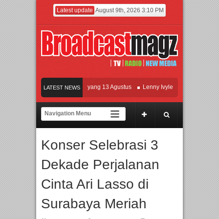
Latest update
August 9th, 2026 3:10 PM
Film KETOK MEJIK Siap Tayang 13 Agustus
Lenny Ivylen: 26 Tahun Jaga Eksis
LATEST NEWS
UI dan Universitas Agung Podomoro Jalin Kerja Sama Pendidikan dan Riset untuk
Meramaikan Jakarta dengan Ribuan Mainan dan Produk Bayi dari Seluruh Dunia, 
Konser Selebrasi 3
Dekade Perjalanan
Cinta Ari Lasso di
Surabaya Meriah