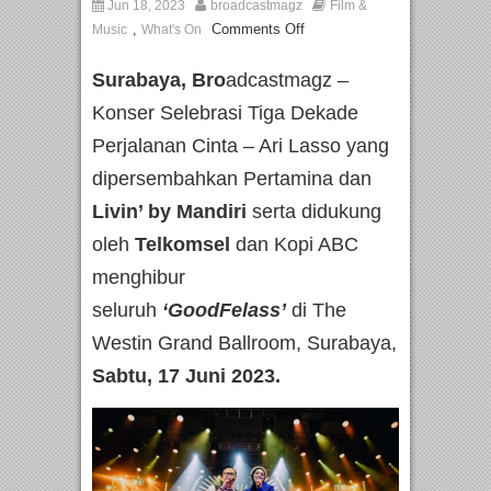
Jun 18, 2023
broadcastmagz
Film &
,
Comments Off
Music
What's On
Surabaya, Bro
adcastmagz –
Konser Selebrasi Tiga Dekade
Perjalanan Cinta – Ari Lasso yang
dipersembahkan Pertamina dan
Livin’ by Mandiri
serta didukung
oleh
Telkomsel
dan Kopi ABC
menghibur
seluruh
‘GoodFelass’
di The
Westin Grand Ballroom, Surabaya,
Sabtu,
17 Juni 2023.