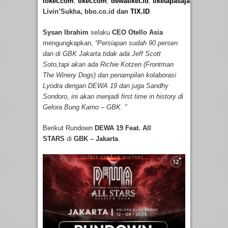
loket.com
,
tiket.com
,
dewatiket.id
,
tiketapasaja.com
,
Livin’Sukha, bbo.co.id dan
TIX.ID
.
Sysan Ibrahim
selaku
CEO Otello Asia
mengungkapkan,
“Persiapan sudah 90 persen
dan di GBK Jakarta tidak ada Jeff Scott
Soto,tapi akan ada Richie Kotzen (Frontman
The Winery Dogs) dan penampilan kolaborasi
Lyodra dengan DEWA 19 dan juga Sandhy
Sondoro, ini akan menjadi first time in history di
Gelora Bung Karno – GBK. ”
Berikut Rundown
DEWA 19 Feat. All
STARS
di
GBK – Jakarta
.