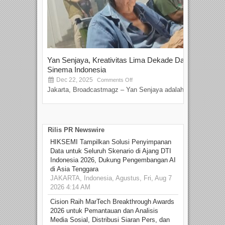
Yan Senjaya, Kreativitas Lima Dekade Dalam
Tam
Sinema Indonesia
Film
Dec 22, 2025
S
Comments Off
Jakarta, Broadcastmagz – Yan Senjaya adalah...
Beka
talen
Rilis PR Newswire
HIKSEMI Tampilkan Solusi Penyimpanan
Data untuk Seluruh Skenario di Ajang DTI
Indonesia 2026, Dukung Pengembangan AI
di Asia Tenggara
JAKARTA, Indonesia, Agustus, Fri, Aug 7
2026 4:14 AM
Cision Raih MarTech Breakthrough Awards
2026 untuk Pemantauan dan Analisis
Media Sosial, Distribusi Siaran Pers, dan