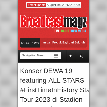
Latest update
August 7th, 2026 9:16 AM
rta dengan Ribuan Mainan dan Produk Bayi dari Seluruh Dunia, IBTE 2026 Siap 
LATEST NEWS
 Inovasi dan Peluang Bisnis Industri Gifts dan Housewares Asia Tenggara, IGHE 2
ng Industri Beralih dari Kampanye ke Kolaborasi Jangka Panjang
Konser DEWA 19
duan Warisan Dan Semangat Lokal, BIRKENSTOCK INDONESIA Membuka Took di 
featuring ALL STARS
rta dengan Ribuan Mainan dan Produk Bayi dari Seluruh Dunia, IBTE 2026 Siap 
#FirstTimeInHistory Stadium
Tour 2023 di Stadion