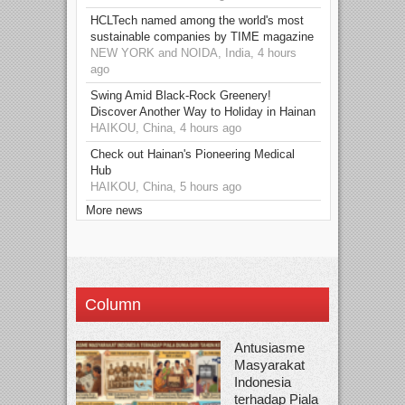
HCLTech named among the world's most
sustainable companies by TIME magazine
NEW YORK and NOIDA, India, 4 hours
ago
Swing Amid Black‑Rock Greenery!
Discover Another Way to Holiday in Hainan
HAIKOU, China, 4 hours ago
Check out Hainan's Pioneering Medical
Hub
HAIKOU, China, 5 hours ago
More news
Column
Antusiasme
Masyarakat
Indonesia
terhadap Piala