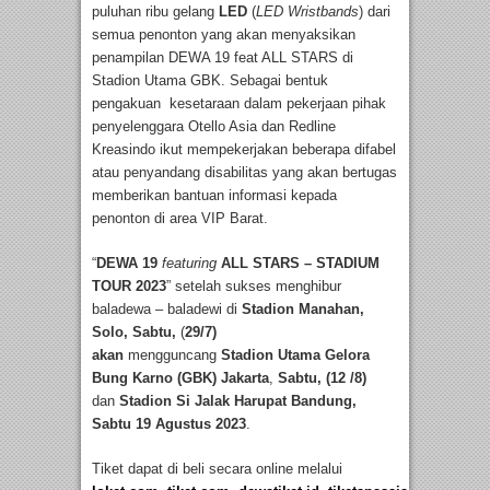
puluhan ribu gelang
LED
(
LED Wristbands
) dari
semua penonton yang akan menyaksikan
penampilan DEWA 19 feat ALL STARS di
Stadion Utama GBK. Sebagai bentuk
pengakuan kesetaraan dalam pekerjaan pihak
penyelenggara Otello Asia dan Redline
Kreasindo ikut mempekerjakan beberapa difabel
atau penyandang disabilitas yang akan bertugas
memberikan bantuan informasi kepada
penonton di area VIP Barat.
“
DEWA 19
featuring
ALL STARS – STADIUM
TOUR 2023
” setelah sukses menghibur
baladewa – baladewi di
Stadion Manahan,
Solo, Sabtu,
(
29/7)
akan
mengguncang
Stadion Utama Gelora
Bung Karno
(GBK)
Jakarta
,
Sabtu, (12 /8)
dan
Stadion Si Jalak Harupat Bandung,
Sabtu 19 Agustus 2023
.
Tiket dapat di beli secara online melalui