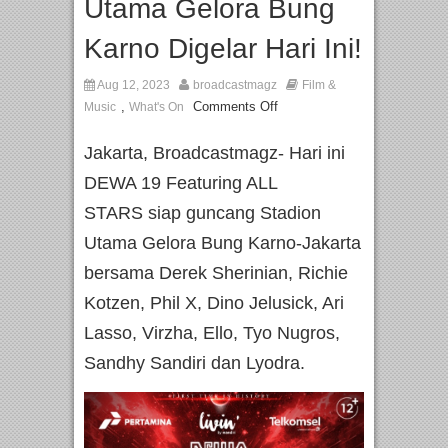
Utama Gelora Bung
Karno Digelar Hari Ini!
Aug 12, 2023
broadcastmagz
Film &
,
Comments Off
Music
What's On
Jakarta, Broadcastmagz- Hari ini
DEWA 19 Featuring ALL
STARS siap guncang Stadion
Utama Gelora Bung Karno-Jakarta
bersama Derek Sherinian, Richie
Kotzen, Phil X, Dino Jelusick, Ari
Lasso, Virzha, Ello, Tyo Nugros,
Sandhy Sandiri dan Lyodra.