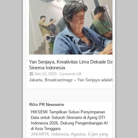
Yan Senjaya, Kreativitas Lima Dekade Dalam
Tam
Sinema Indonesia
Film
Dec 22, 2025
S
Comments Off
Jakarta, Broadcastmagz – Yan Senjaya adalah...
Beka
talen
Rilis PR Newswire
HIKSEMI Tampilkan Solusi Penyimpanan
Data untuk Seluruh Skenario di Ajang DTI
Indonesia 2026, Dukung Pengembangan AI
di Asia Tenggara
JAKARTA, Indonesia, Agustus, 6 jam yang