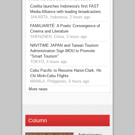
Coolita launches Indonesia's first FAST
Media Alliance with leading broadcasters
JAKARTA, Indonesia, 2 hours ago
FAMILIARITÉ: A Poetic Convergence of
Cinema and Literature
SHENZHEN, China, 3 hours ago
NAVITIME JAPAN and Taiwan Tourism
Administration Sign MOU to Promote
"Smart Tourism"
TOKYO, 4 hours ago
Cebu Pacific to Resume Hanoi-Clark, Ho
Chi Minh-Cebu Flights
MANILA, Philippines, 6 hours ago
More news
Column
Antusiasme