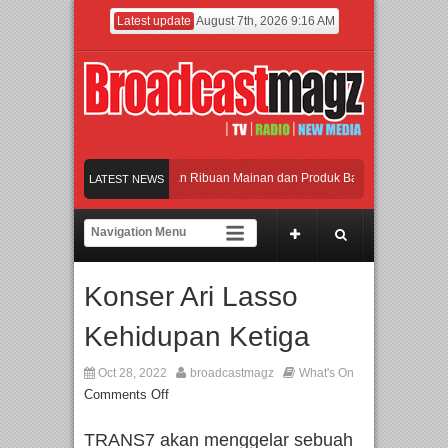
Latest update
August 7th, 2026 9:16 AM
Meramaikan Jakarta dengan Ribuan Mainan dan Produk Bayi dari Seluruh Dunia, 
LATEST NEWS
Menjadi Gerbang Inovasi dan Peluang Bisnis Industri Gifts dan Housewares Asia 
APMF 2026 Dorong Industri Beralih dari Kampanye ke Kolaborasi Jangka Panjang
Konser Ari Lasso
Rayakan Perpaduan Warisan Dan Semangat Lokal, BIRKENSTOCK INDONESIA Me
Kehidupan Ketiga
Meramaikan Jakarta dengan Ribuan Mainan dan Produk Bayi dari Seluruh Dunia, 
Oct 28, 2022
broadcastmagz
What's On
Comments Off
TRANS7 akan menggelar sebuah