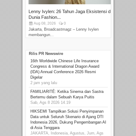
Lenny Ivylen: 26 Tahun Jaga Eksistensi di
Yan
Dunia Fashion...
Sin
Aug 08, 2026
0
D
Jakarta, Broadcastmagz – Lenny Ivylen
Jaka
membangun...
Rilis PR Newswire
16th Worldwide Chinese Life Insurance
Congress & International Dragon Award
(IDA) Annual Conference 2026 Resmi
Digelar
2 jam yang lalu
FAMILIARITÉ: Ketika Sinema dan Sastra
Bertemu dalam Sebuah Karya Puitis
Sab, Ags 8 2026 14.19
HIKSEMI Tampilkan Solusi Penyimpanan
Data untuk Seluruh Skenario di Ajang DTI
Indonesia 2026, Dukung Pengembangan AI
di Asia Tenggara
JAKARTA, Indonesia, Agustus, Jum, Ags