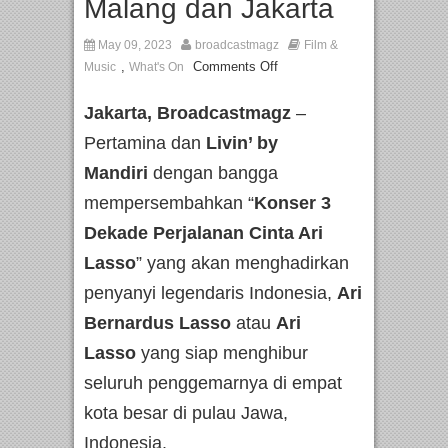
Malang dan Jakarta
May 09, 2023
broadcastmagz
Film &
,
Comments Off
Music
What's On
Jakarta, Broadcastmagz
–
Pertamina dan
Livin’ by
Mandiri
dengan bangga
mempersembahkan “
Konser 3
Dekade Perjalanan Cinta Ari
Lasso
” yang akan menghadirkan
penyanyi legendaris Indonesia,
Ari
Bernardus Lasso
atau
Ari
Lasso
yang siap menghibur
seluruh penggemarnya di empat
kota besar di pulau Jawa,
Indonesia.