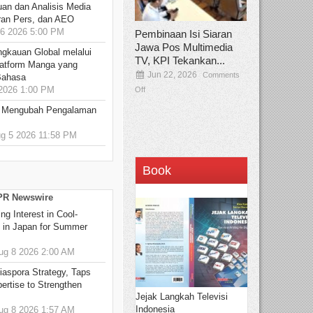
an dan Analisis Media
aran Pers, dan AEO
6 2026 5:00 PM
Pembinaan Isi Siaran
Jawa Pos Multimedia
ngkauan Global melalui
TV, KPI Tekankan...
atform Manga yang
Jun 22, 2026
Comments
Bahasa
2026 1:00 PM
Off
: Mengubah Pengalaman
 5 2026 11:58 PM
Book
 PR Newswire
g Interest in Cool-
s in Japan for Summer
g 8 2026 2:00 AM
aspora Strategy, Taps
ertise to Strengthen
Jejak Langkah Televisi
Indonesia
g 8 2026 1:57 AM