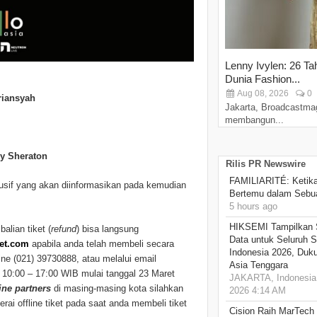
Lenny Ivylen: 26 Ta
Dunia Fashion...
Aug 08, 2026
0
riansyah
Jakarta, Broadcastma
membangun...
y Sheraton
Rilis PR Newswire
FAMILIARITÉ: Ketika
sif yang akan diinformasikan pada kemudian
Bertemu dalam Sebua
5 hours ago
HIKSEMI Tampilkan 
alian tiket (
refund
) bisa langsung
Data untuk Seluruh S
ket.com
apabila anda telah membeli secara
Indonesia 2026, Duk
e (021) 39730888, atau melalui email
Asia Tenggara
10:00 – 17:00 WIB mulai tanggal 23 Maret
JAKARTA, Indonesia,
line partners
di masing-masing kota silahkan
2026 4:14 AM
gerai offline tiket pada saat anda membeli tiket
Cision Raih MarTech