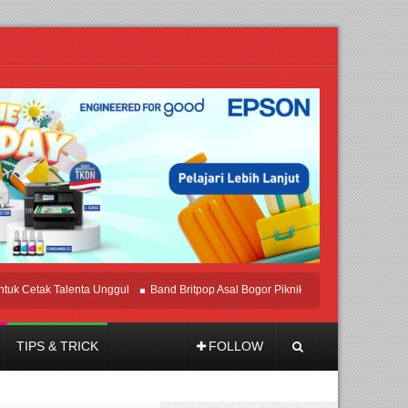
etak Talenta Unggul
Band Britpop Asal Bogor Piknik Rilis Mini Album “Astrometr
TIPS & TRICK
FOLLOW