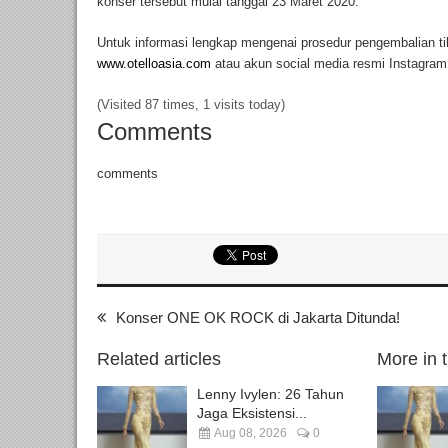
konser tersebut mulai tanggal 23 Maret 2020.
Untuk informasi lengkap mengenai prosedur pengembalian tike
www.otelloasia.com
atau akun social media resmi Instagram 
(Visited 87 times, 1 visits today)
Comments
comments
Konser ONE OK ROCK di Jakarta Ditunda!
Related articles
More in 
Lenny Ivylen: 26 Tahun
Jaga Eksistensi...
Aug 08, 2026
0