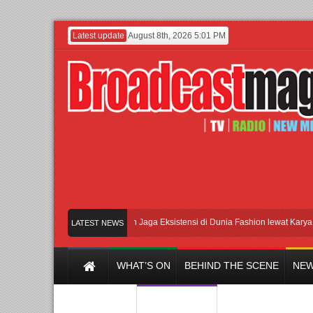
Latest update
August 8th, 2026 5:01 PM
Lenny Ivylen: 26 Tahun Jaga Eksistensi di Dunia Fashion lewat Karya
UI
LATEST NEWS
WHAT’S ON
BEHIND THE SCENE
NEW
Y CHANNEL
FILM & MUSIC