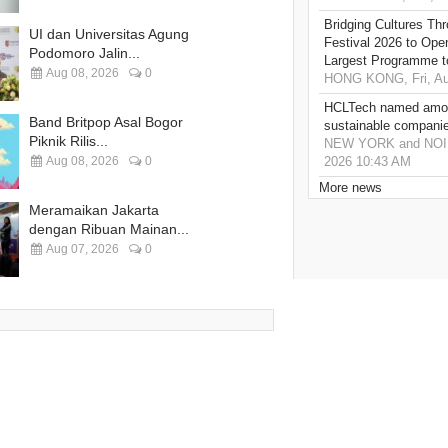
Bridging Cultures T
UI dan Universitas Agung
Festival 2026 to Open
Podomoro Jalin...
Largest Programme t
Aug 08, 2026
0
HONG KONG, Fri, Au
HCLTech named amon
Band Britpop Asal Bogor
sustainable compani
Piknik Rilis...
NEW YORK and NOIDA,
Aug 08, 2026
0
2026 10:43 AM
More news
Meramaikan Jakarta
dengan Ribuan Mainan...
Aug 07, 2026
0