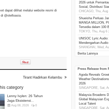
2026 untuk Pemantau
Sosial, Distribusi Si
t dapat dilihat melalui website resmi di
CHICAGO, Thu, Aug 
di @otelloasia.
Shueisha Perluas Ja
MANGA MILLION, Pl
Tersedia dalam 100 
TOKYO, Thu, Aug 6 
UNISOC Lyric Audio
Mendengarkan Audio
SHANGHAI, Wed, Aug
Berita Lainnya
Press Release from
Agoda Reveals Growin
Tirant Hadirkan Kelambu
Weather Destination
2026
this category
SINGAPORE, Sat, Au
Malaysia Broadens Di
Lenny Ivylen: 26 Tahun
Global Malaysian Exp
Jaga Eksistensi...
Local Talent
Aug 08, 2026
0
SINGAPORE, Sat, Au