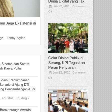
Dunia Digital yang Tak...
Jun 22, 2026
Comments
Off
hun Jaga Eksistensi di
Yan Senjaya, Kreativitas Lima Dekad
Sinema Indonesia
Dec 22, 2025
Comments Off
gz – Lenny Ivylen
Jakarta, Broadcastmagz – Yan Senjaya ada
Gelar Dialog Publik di
Serang, KPI Tegaskan
 Sinema dan Sastra
Peran Penyiaran
h Karya Puitis
Jun 22, 2026
Comments
Off
Solusi Penyimpanan
kenario di Ajang DTI
ung Pengembangan AI di
 Agustus, Fri, Aug 7
 Breakthrough Awards