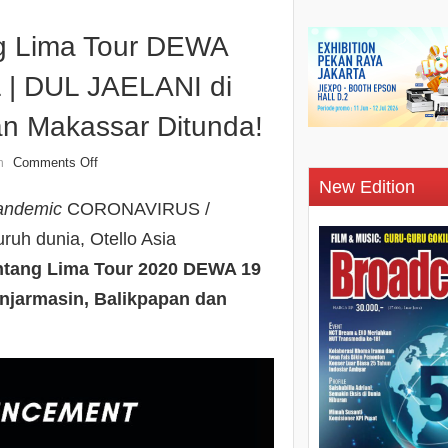
g Lima Tour DEWA
 | DUL JAELANI di
an Makassar Ditunda!
Comments Off
n
New Edition
andemic
CORONAVIRUS /
ruh dunia, Otello Asia
ntang Lima Tour 2020 DEWA 19
anjarmasin, Balikpapan dan