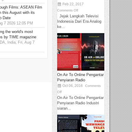
Feb 22, 2017
hrough Films: ASEAN Film
Comments Off
 this August with its
Jejak Langkah Televisi
o Date
Indonesia Dari Era Analog
g 7 2026 12:05 PM
ke...
g the world's most
es by TIME magazine
 India, Fri, Aug 7
On Air To Online Pengantar
Penyiaran Radio
Oct 06, 2016
Comments
Off
On Air To Online Pengantar
Penyiaran Radio Industri
siaran...