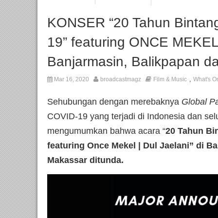
KONSER “20 Tahun Bintan
19” featuring ONCE MEKEL
Banjarmasin, Balikpapan d
,
Mar 16, 2020
broadcastmagz
Film & Music
What's O
Sehubungan dengan merebaknya
Global P
COVID-19 yang terjadi di Indonesia dan selu
mengumumkan bahwa acara “
20 Tahun Bi
featuring Once Mekel | Dul Jaelani” di B
Makassar ditunda.