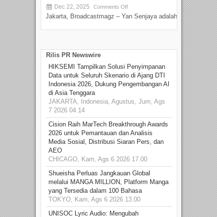
Dec 22, 2025
S
Comments Off
Jakarta, Broadcastmagz – Yan Senjaya adalah...
Beka
talen
Rilis PR Newswire
HIKSEMI Tampilkan Solusi Penyimpanan
Data untuk Seluruh Skenario di Ajang DTI
Indonesia 2026, Dukung Pengembangan AI
di Asia Tenggara
JAKARTA, Indonesia, Agustus, Jum, Ags
7 2026 04.14
Cision Raih MarTech Breakthrough Awards
2026 untuk Pemantauan dan Analisis
Media Sosial, Distribusi Siaran Pers, dan
AEO
CHICAGO, Kam, Ags 6 2026 17.00
Shueisha Perluas Jangkauan Global
melalui MANGA MILLION, Platform Manga
yang Tersedia dalam 100 Bahasa
TOKYO, Kam, Ags 6 2026 13.00
UNISOC Lyric Audio: Mengubah