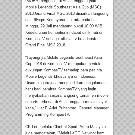
(MOBA) bergengsi di Asia Tenggara yaitu
Mobile Legends Southeast Asia Cup (MSC)
2018.Grand Final MSC 2018 disiarkan langsung
dari JIExpo Kemayoran Jakarta pada hari
Minggu, 29 Juli mendatang pukul 16.00 WIB.
Keseluruhan kompetisi ini dapat dinikmati di
KompasTV sebagai official tv broadcaster
Grand Final MSC 2018.
“Tayangnya Mobile Legends Southeast Asia
Cup 2018 di KompasTV merupakan bentuk
dukungan KompasTV terhadap para pecinta
Mobile Legends khususnya di Indonesia.
Disamping itu juga menghadirkan pengalaman
baru bagi pemirsa KompasTV yang ingin
menyaksikan secara langsung turnamen mobile
esports terbesar di Asia Tenggara melalui layar
kaca,” ujar P. Arief Prihantoro, General Manager
Programming KompasTV.
CK Lee, selaku Chief of Sport, Astro Malaysia
juga mengatakan, “Melalui eGG Network kami