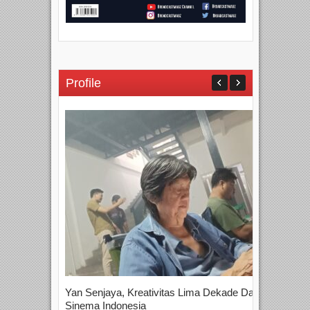
Profile
Yan Senjaya, Kreativitas Lima Dekade Dalam
Tam
Sinema Indonesia
Film