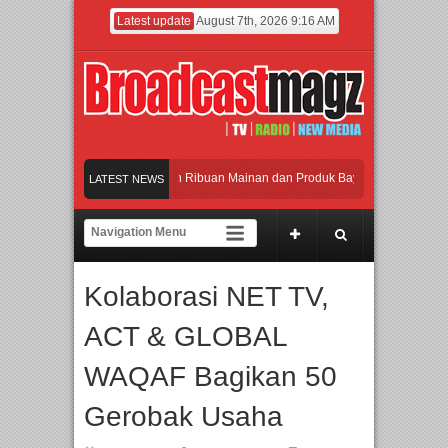
Latest update
August 7th, 2026 9:16 AM
eramaikan Jakarta dengan Ribuan Mainan dan Produk Bayi dari Seluruh Dunia, I
LATEST NEWS
enjadi Gerbang Inovasi dan Peluang Bisnis Industri Gifts dan Housewares Asia T
PMF 2026 Dorong Industri Beralih dari Kampanye ke Kolaborasi Jangka Panjang
Kolaborasi NET TV,
ayakan Perpaduan Warisan Dan Semangat Lokal, BIRKENSTOCK INDONESIA Mem
ACT & GLOBAL
eramaikan Jakarta dengan Ribuan Mainan dan Produk Bayi dari Seluruh Dunia, I
WAQAF Bagikan 50
Gerobak Usaha