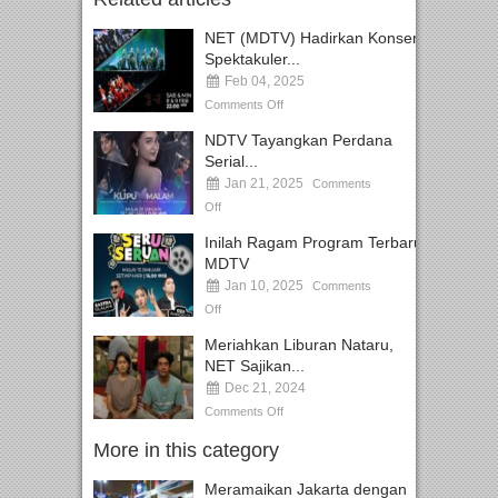
NET (MDTV) Hadirkan Konser
Spektakuler...
Feb 04, 2025
Comments Off
NDTV Tayangkan Perdana
Serial...
Jan 21, 2025
Comments
Off
Inilah Ragam Program Terbaru
MDTV
Jan 10, 2025
Comments
Off
Meriahkan Liburan Nataru,
NET Sajikan...
Dec 21, 2024
Comments Off
More in this category
Meramaikan Jakarta dengan