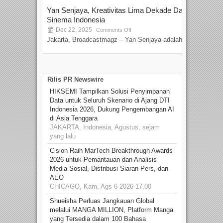
Yan Senjaya, Kreativitas Lima Dekade Dalam
Tam
Sinema Indonesia
Film
Dec 22, 2025
S
Comments Off
Jakarta, Broadcastmagz – Yan Senjaya adalah...
Beka
talen
Rilis PR Newswire
HIKSEMI Tampilkan Solusi Penyimpanan
Data untuk Seluruh Skenario di Ajang DTI
Indonesia 2026, Dukung Pengembangan AI
di Asia Tenggara
JAKARTA, Indonesia, Agustus, sejam
yang lalu
Cision Raih MarTech Breakthrough Awards
2026 untuk Pemantauan dan Analisis
Media Sosial, Distribusi Siaran Pers, dan
AEO
CHICAGO, Kam, Ags 6 2026 17.00
Shueisha Perluas Jangkauan Global
melalui MANGA MILLION, Platform Manga
yang Tersedia dalam 100 Bahasa