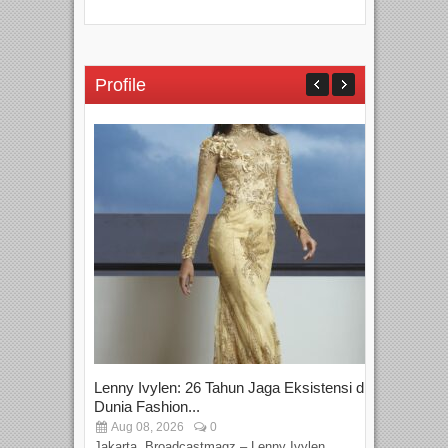
Profile
Lenny Ivylen: 26 Tahun Jaga Eksistensi di
Yan
Dunia Fashion...
Sin
Aug 08, 2026
0
D
Jakarta, Broadcastmagz – Lenny Ivylen
Jaka