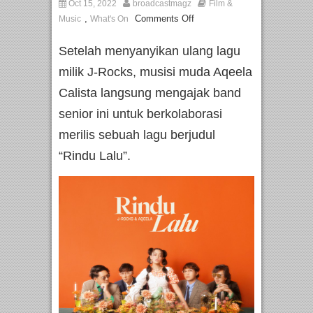
Oct 15, 2022
broadcastmagz
Film &
,
Comments Off
Music
What's On
Setelah menyanyikan ulang lagu
milik J-Rocks, musisi muda Aqeela
Calista langsung mengajak band
senior ini untuk berkolaborasi
merilis sebuah lagu berjudul
“Rindu Lalu”.