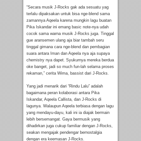
“Secara musik J-Rocks gak ada sesuatu yag
terlalu dipaksakan untuk bisa nge-blend sama
zamannya Aqeela karena mungkin lagu buatan
Pika Iskandar ini emang basic note-nya udah
cocok sama warna musik J-Rocks juga. Tinggal
gue aransemen ulang aja biar tambah seru
tinggal gimana cara nge-blend dan pembagian
suara antara Iman dan Aqeela nya aja supaya
chemistry nya dapet. Syukurnya mereka berdua
oke banget, jadi so much fun-lah selama proses
rekaman,” cerita Wima, bassist dari J-Rocks.
Yang jadi menarik dari “Rindu Lalu” adalah
bagaimana peran kolaborasi antara Pika
Iskandar, Aqeela Callista, dan J-Rocks di
lagunya. Walaupun Aqeela terbiasa dengan lagu
yang mendayu-dayu, kali ini ia diajak bermain
lebih bersemangat. Gaya bermusik yang
dihadirkan juga cukup familiar dengan J-Rocks,
seakan mengajak pendengar bernostalgia
dengan era keemasan J-Rocks.