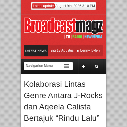
Latest update
August 9th, 2026 3:10 PM
ilm KETOK MEJIK Siap Tayang 13 Agustus
Lenny Ivylen: 26 Tahun Jaga Eksiste
LATEST NEWS
I dan Universitas Agung Podomoro Jalin Kerja Sama Pendidikan dan Riset untuk C
eramaikan Jakarta dengan Ribuan Mainan dan Produk Bayi dari Seluruh Dunia, IB
Kolaborasi Lintas
Genre Antara J-Rocks
dan Aqeela Calista
Bertajuk “Rindu Lalu”