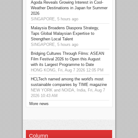
Agoda Reveals Growing Interest in Cool-
Weather Destinations in Japan for Summer
2026
SINGAPORE, 5 hours ago
Malaysia Broadens Diaspora Strategy,
Taps Global Malaysian Expertise to
Strengthen Local Talent
SINGAPORE, 5 hours ago
Bridging Cultures Through Films: ASEAN
Film Festival 2026 to Open this August
with its Largest Programme to Date
HONG KONG, Fri, Aug 7 2026 12:05 PM
HCLTech named among the world's most
sustainable companies by TIME magazine
NEW YORK and NOIDA, India, Fri, Aug 7
2026 10:43 AM
More news
Column