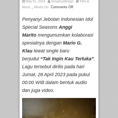
May 01, 2023
broadcastmagz
Film &
,
Comments Off
Music
What's On
Penyanyi Jebolan Indonesian Idol
Special Seasons
Anggi
Marito
mengumumkan kolaborasi
spesialnya dengan
Mario G.
Klau
lewat single baru
berjudul
“Tak Ingin Kau Terluka”
.
Lagu tersebut dirilis pada hari
Jumat, 28 April 2023 pada pukul
00:00 WIB dalam bentuk audio
dan juga video.