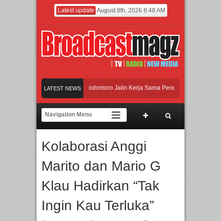
Latest update
August 8th, 2026 8:48 AM
UI dan Universitas Agung Podomoro Jalin Kerja Sama Pendidikan dan Riset untuk
LATEST NEWS
Meramaikan Jakarta dengan Ribuan Mainan dan Produk Bayi dari Seluruh Dunia, 
Menjadi Gerbang Inovasi dan Peluang Bisnis Industri Gifts dan Housewares Asia 
Kolaborasi Anggi
UI dan Universitas Agung Podomoro Jalin Kerja Sama Pendidikan dan Riset untuk
Marito dan Mario G
Klau Hadirkan “Tak
Ingin Kau Terluka”