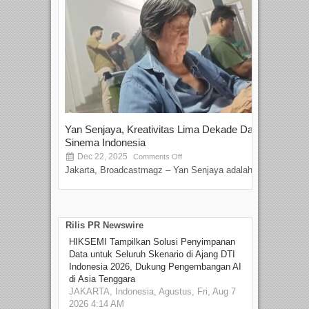
Yan Senjaya, Kreativitas Lima Dekade Dalam
Tam
Sinema Indonesia
Film
Dec 22, 2025
S
Comments Off
Jakarta, Broadcastmagz – Yan Senjaya adalah...
Beka
talen
Rilis PR Newswire
HIKSEMI Tampilkan Solusi Penyimpanan
Data untuk Seluruh Skenario di Ajang DTI
Indonesia 2026, Dukung Pengembangan AI
di Asia Tenggara
JAKARTA, Indonesia, Agustus, Fri, Aug 7
2026 4:14 AM