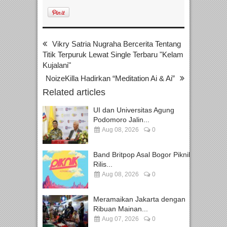
Vikry Satria Nugraha Bercerita Tentang
Titik Terpuruk Lewat Single Terbaru "Kelam
Kujalani"
NoizeKilla Hadirkan “Meditation Ai & Ai”
Related articles
UI dan Universitas Agung
Podomoro Jalin...
Aug 08, 2026
0
Band Britpop Asal Bogor Piknik
Rilis...
Aug 08, 2026
0
Meramaikan Jakarta dengan
Ribuan Mainan...
Aug 07, 2026
0