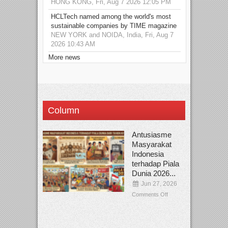
HONG KONG, Fri, Aug 7 2026 12:05 PM
HCLTech named among the world's most
sustainable companies by TIME magazine
NEW YORK and NOIDA, India, Fri, Aug 7
2026 10:43 AM
More news
Column
Antusiasme
Masyarakat
Indonesia
terhadap Piala
Dunia 2026...
Jun 27, 2026
Comments Off