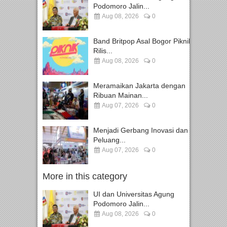
Podomoro Jalin...
Aug 08, 2026
0
Band Britpop Asal Bogor Piknik
Rilis...
Aug 08, 2026
0
Meramaikan Jakarta dengan
Ribuan Mainan...
Aug 07, 2026
0
Menjadi Gerbang Inovasi dan
Peluang...
Aug 07, 2026
0
More in this category
UI dan Universitas Agung
Podomoro Jalin...
Aug 08, 2026
0