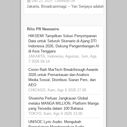
Dec 22, 2025
S
Comments Off
Jakarta, Broadcastmagz – Yan Senjaya adalah...
Beka
talen
Rilis PR Newswire
HIKSEMI Tampilkan Solusi Penyimpanan
Data untuk Seluruh Skenario di Ajang DTI
Indonesia 2026, Dukung Pengembangan AI
di Asia Tenggara
JAKARTA, Indonesia, Agustus, Jum, Ags
7 2026 04.14
Cision Raih MarTech Breakthrough Awards
2026 untuk Pemantauan dan Analisis
Media Sosial, Distribusi Siaran Pers, dan
AEO
CHICAGO, Kam, Ags 6 2026 17.00
Shueisha Perluas Jangkauan Global
melalui MANGA MILLION, Platform Manga
yang Tersedia dalam 100 Bahasa
TOKYO, Kam, Ags 6 2026 13.00
UNISOC Lyric Audio: Mengubah
Pengalaman Mendengarkan Audio