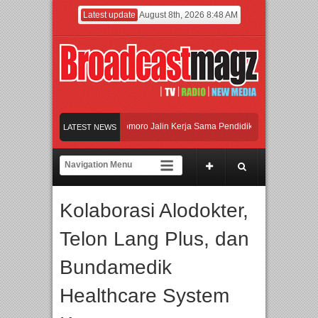
Latest update
August 8th, 2026 8:48 AM
dan Universitas Agung Podomoro Jalin Kerja Sama Pendidikan dan Riset untuk Ce
LATEST NEWS
amaikan Jakarta dengan Ribuan Mainan dan Produk Bayi dari Seluruh Dunia, IBTE
jadi Gerbang Inovasi dan Peluang Bisnis Industri Gifts dan Housewares Asia Teng
Kolaborasi Alodokter,
dan Universitas Agung Podomoro Jalin Kerja Sama Pendidikan dan Riset untuk Ce
Telon Lang Plus, dan
Bundamedik
Healthcare System