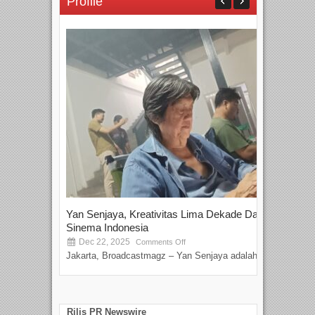
Profile
Yan Senjaya, Kreativitas Lima Dekade Dalam
Tam
Sinema Indonesia
Film
Dec 22, 2025
S
Comments Off
Jakarta, Broadcastmagz – Yan Senjaya adalah...
Beka
talen
Rilis PR Newswire