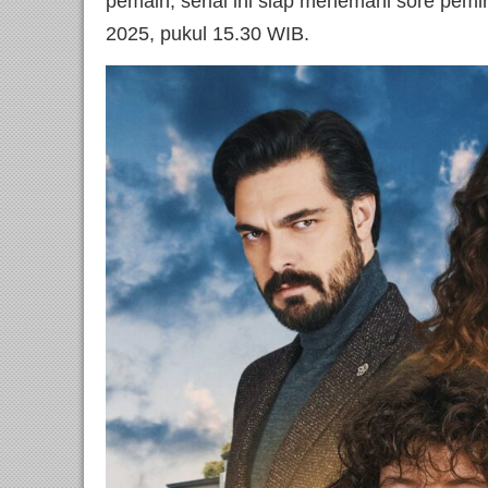
pemain, serial ini siap menemani sore pem
2025, pukul 15.30 WIB.