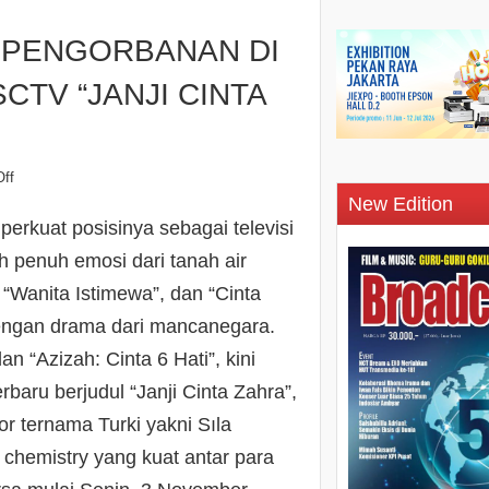
N PENGORBANAN DI
CTV “JANJI CINTA
ff
New Edition
rkuat posisinya sebagai televisi
h penuh emosi dari tanah air
 “Wanita Istimewa”, dan “Cinta
engan drama dari mancanegara.
n “Azizah: Cinta 6 Hati”, kini
aru berjudul “Janji Cinta Zahra”,
or ternama Turki yakni Sıla
 chemistry yang kuat antar para