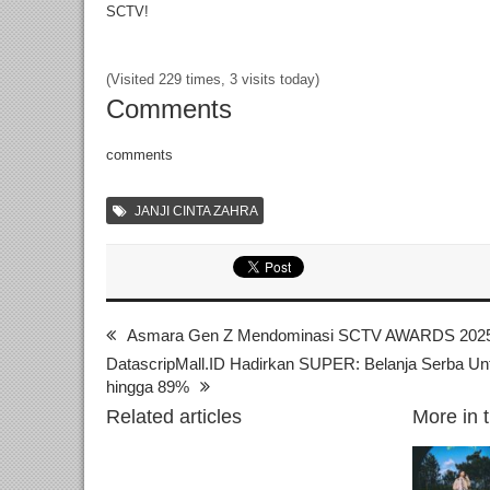
SCTV!
(Visited 229 times, 3 visits today)
Comments
comments
JANJI CINTA ZAHRA
Asmara Gen Z Mendominasi SCTV AWARDS 202
DatascripMall.ID Hadirkan SUPER: Belanja Serba U
hingga 89%
Related articles
More in 