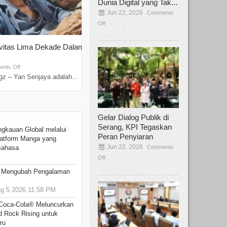
Dunia Digital yang Tak...
Jun 22, 2026
Comments
Off
ivitas Lima Dekade Dalam
Tamee Irelly Menjadi Juri Open Casti
Film Terbaru...
Sep 08, 2025
nts Off
Comments Off
z – Yan Senjaya adalah...
Bekasi, Broadcastmagz – Dalam upaya me
talenta...
Gelar Dialog Publik di
Serang, KPI Tegaskan
ngkauan Global melalui
Peran Penyiaran
atform Manga yang
Jun 22, 2026
Comments
Bahasa
Off
: Mengubah Pengalaman
 5 2026 11:58 PM
 Coca-Cola® Meluncurkan
d Rock Rising untuk
ru