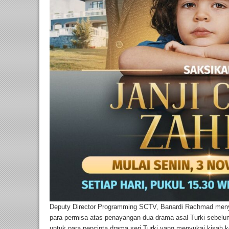
Deputy Director Programming SCTV, Banardi Rachmad men
para permisa atas penayangan dua drama asal Turki sebelu
untuk para pencinta drama seri Turki yang menyukai kisah 