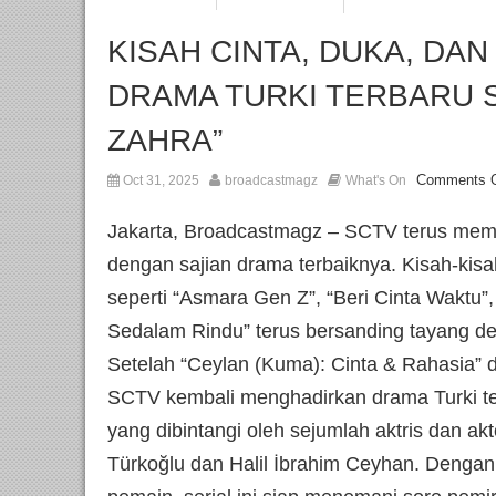
KISAH CINTA, DUKA, DA
DRAMA TURKI TERBARU S
ZAHRA”
Comments O
Oct 31, 2025
broadcastmagz
What's On
Jakarta, Broadcastmagz – SCTV terus mempe
dengan sajian drama terbaiknya. Kisah-kisa
seperti “Asmara Gen Z”, “Beri Cinta Waktu”,
Sedalam Rindu” terus bersanding tayang d
Setelah “Ceylan (Kuma): Cinta & Rahasia” da
SCTV kembali menghadirkan drama Turki terb
yang dibintangi oleh sejumlah aktris dan akt
Türkoğlu dan Halil İbrahim Ceyhan. Dengan