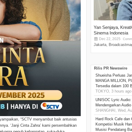
Yan Senjaya, Kreat
Sinema Indonesia
Dec 22, 2025
Comme
Jakarta, Broadcastmag
Rilis PR Newswire
Shueisha Perluas Ja
MANGA MILLION, Pl
Tersedia dalam 100 
TOKYO, 3 hours ago
UNISOC Lyric Audio
Mendengarkan Audio
SHANGHAI, Wed, Aug
Hard Rock Cafe dan
yampaikan, “SCTV menyambut baik antusias
Kompetisi Musik Har
mnya. ‘Janji Cinta Zahra’ kami persembahkan
Musisi Pendatang Ba
keluarga penuh kehangatan, suka-duka,