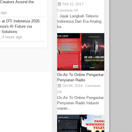
Creators Around the
Feb 22, 2017
Comments Off
 ago
Jejak Langkah Televisi
at DTI Indonesia 2026:
Indonesia Dari Era Analog
sia's AI Future via
ke...
 Solutions
 4 hours ago
On Air To Online Pengantar
Penyiaran Radio
Oct 06, 2016
Comments
Off
On Air To Online Pengantar
Penyiaran Radio Industri
siaran...