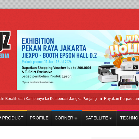
lih dari Kampanye ke Kolaborasi Jangka Panjang
Rayakan Perpaduan Warisa
 PRODUCT
PROFILE
CORNER
SATELLITE
TECHNO