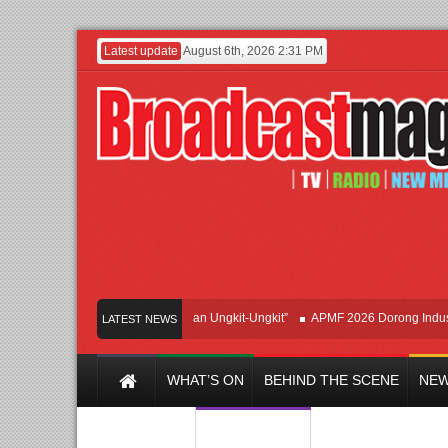
Latest update
August 6th, 2026 2:31 PM
dirkan Hipdut Modern “Jangan Ungkit-Ungkit”
APMF 2026 Dorong Industri Bera
LATEST NEWS
WHAT’S ON
BEHIND THE SCENE
NEW
Y CHANNEL
FILM & MUSIC