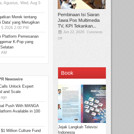
, Agustus, Wed, Aug 5
Pembinaan Isi Siaran
gatkan Merek tentang
Jawa Pos Multimedia
i Data' yang Merugikan
TV, KPI Tekankan...
5 2026 2:00 PM
Jun 22, 2026
Comments
n Platform Pemesanan
Off
ggemar K-Pop yang
 Selatan
0 AM
Book
 PR Newswire
Calls Unlock Expert
ed and Scale
 ago
bal Push With MANGA
tform Available in 100
Jejak Langkah Televisi
 $1 Million Culture Fund
Indonesia