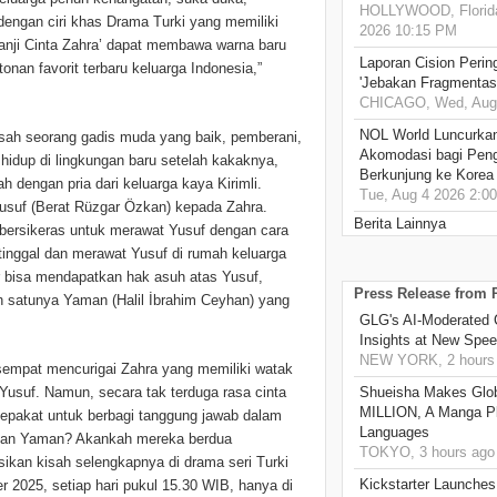
HOLLYWOOD, Florida
engan ciri khas Drama Turki yang memiliki
2026 10:15 PM
anji Cinta Zahra’ dapat membawa warna baru
Laporan Cision Perin
nan favorit terbaru keluarga Indonesia,”
'Jebakan Fragmentas
CHICAGO, Wed, Aug 
NOL World Luncurka
kisah seorang gadis muda yang baik, pemberani,
Akomodasi bagi Pen
hidup di lingkungan baru setelah kakaknya,
Berkunjung ke Korea
 dengan pria dari keluarga kaya Kirimli.
Tue, Aug 4 2026 2:0
usuf (Berat Rüzgar Özkan) kepada Zahra.
Berita Lainnya
bersikeras untuk merawat Yusuf dengan cara
tinggal dan merawat Yusuf di rumah keluarga
ar bisa mendapatkan hak asuh atas Yusuf,
Press Release from
ah satunya Yaman (Halil İbrahim Ceyhan) yang
GLG's AI-Moderated 
Insights at New Spe
NEW YORK, 2 hours
sempat mencurigai Zahra yang memiliki watak
Yusuf. Namun, secara tak terduga rasa cinta
Shueisha Makes Glo
MILLION, A Manga Pla
epakat untuk berbagi tanggung jawab dalam
Languages
 dan Yaman? Akankah mereka berdua
TOKYO, 3 hours ago
kan kisah selengkapnya di drama seri Turki
Kickstarter Launches
r 2025, setiap hari pukul 15.30 WIB, hanya di