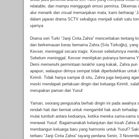
relatable, dan mampu menggugah emosi pemirsa. Dikemas d
alur menarik dan visual memanjakan mata, kami berharap ‘J
dalam jajaran drama SCTV sekaligus menjadi salah satu tonto
ujarnya.
Drama seri Turki “Janji Cinta Zahra” menceritakan tentang 
dan berkemauan keras bernama Zahra (Sıla Türkoğlu), yang 
Kevser, meninggal secara tragis. Kevser sebelumnya menikah
Sebelum meninggal, Kevser menitipkan putranya bernama Y
Demi memenuhi permintaan terakhir sang kakak, Zahra pun 
apapun, walaupun dirinya sempat tidak diperbolehkan untuk 
Kirimli. Tidak hanya sampai di situ, Zahra juga berjuang ag
meski mendapati perlakuan dingin dari keluarga Kirimli, sal
merupakan paman dari Yusuf.
Yaman, seorang pengusaha berhati dingin ini pada awalnya 
rendah hati dan berniat untuk mengambil hak asuh terhadap 
mulai tumbuh antara keduanya, ketika mereka sama-sama s
merawat Yusuf. Bagaimanakah kelanjutan dari kisah Zahra
membangun keluarga baru yang harmonis untuk Yusuf? Saksi
terbaru “Janji Cinta Zahra” tayang perdana Senin, 3 Novembe