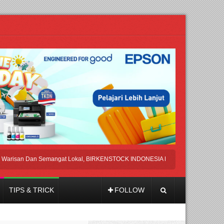
n Dan Semangat Lokal, BIRKENSTOCK INDONESIA Membuka Took di Ubud, Bali
TIPS & TRICK
FOLLOW