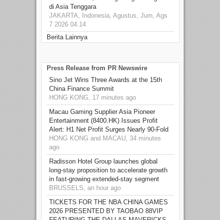
di Asia Tenggara
JAKARTA, Indonesia, Agustus, Jum, Ags
7 2026 04.14
Berita Lainnya
Press Release from PR Newswire
Sino Jet Wins Three Awards at the 15th
China Finance Summit
HONG KONG, 17 minutes ago
Macau Gaming Supplier Asia Pioneer
Entertainment (8400.HK) Issues Profit
Alert: H1 Net Profit Surges Nearly 90-Fold
HONG KONG and MACAU, 34 minutes
ago
Radisson Hotel Group launches global
long-stay proposition to accelerate growth
in fast-growing extended-stay segment
BRUSSELS, an hour ago
TICKETS FOR THE NBA CHINA GAMES
2026 PRESENTED BY TAOBAO 88VIP
FEATURING THE DALLAS MAVERICKS