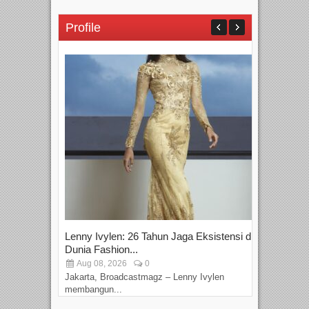
Profile
Lenny Ivylen: 26 Tahun Jaga Eksistensi di
Yan
Dunia Fashion...
Sin
Aug 08, 2026
0
D
Jakarta, Broadcastmagz – Lenny Ivylen
Jaka
membangun...