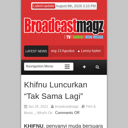
Latest update
August 9th, 2026 3:10 PM
ilm KETOK MEJIK Siap Tayang 13 Agustus
Lenny Ivylen: 26 Tahun Jaga Eksiste
LATEST NEWS
 dan Universitas Agung Podomoro Jalin Kerja Sama Pendidikan dan Riset untuk C
ramaikan Jakarta dengan Ribuan Mainan dan Produk Bayi dari Seluruh Dunia, IB
Khifnu Luncurkan
“Tak Sama Lagi”
Jan 26, 2021
broadcastmagz
Film &
,
Comments Off
Music
What's On
KHIFNU
, penyanyi muda bersuara