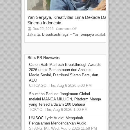
Yan Senjaya, Kreativitas Lima Dekade Dalam
Tam
Sinema Indonesia
Film
Dec 22, 2025
S
Comments Off
Jakarta, Broadcastmagz – Yan Senjaya adalah...
Beka
talen
Rilis PR Newswire
Cision Raih MarTech Breakthrough Awards
2026 untuk Pemantauan dan Analisis
Media Sosial, Distribusi Siaran Pers, dan
AEO
CHICAGO, Thu, Aug 6 2026 5:00 PM
Shueisha Perluas Jangkauan Global
melalui MANGA MILLION, Platform Manga
yang Tersedia dalam 100 Bahasa
TOKYO, Thu, Aug 6 2026 1:00 PM
UNISOC Lyric Audio: Mengubah
Pengalaman Mendengarkan Audio
SHANGHAI, Wed, Aug 5 2026 11:58 PM