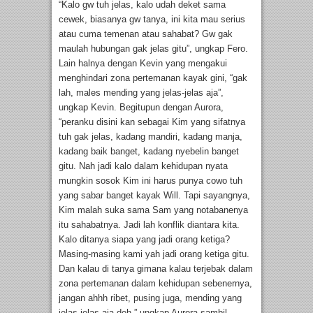
“Kalo gw tuh jelas, kalo udah deket sama
cewek, biasanya gw tanya, ini kita mau serius
atau cuma temenan atau sahabat? Gw gak
maulah hubungan gak jelas gitu”, ungkap Fero.
Lain halnya dengan Kevin yang mengakui
menghindari zona pertemanan kayak gini, “gak
lah, males mending yang jelas-jelas aja”,
ungkap Kevin. Begitupun dengan Aurora,
“peranku disini kan sebagai Kim yang sifatnya
tuh gak jelas, kadang mandiri, kadang manja,
kadang baik banget, kadang nyebelin banget
gitu. Nah jadi kalo dalam kehidupan nyata
mungkin sosok Kim ini harus punya cowo tuh
yang sabar banget kayak Will. Tapi sayangnya,
Kim malah suka sama Sam yang notabanenya
itu sahabatnya. Jadi lah konflik diantara kita.
Kalo ditanya siapa yang jadi orang ketiga?
Masing-masing kami yah jadi orang ketiga gitu.
Dan kalau di tanya gimana kalau terjebak dalam
zona pertemanan dalam kehidupan sebenernya,
jangan ahhh ribet, pusing juga, mending yang
jelas-jelas aja deh,” ungkap Aurora sambil