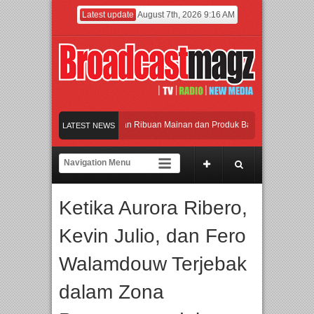
Latest update
August 7th, 2026 9:16 AM
Meramaikan Jakarta dengan Ribuan Mainan dan Produk Bayi dari Seluruh Dunia, 
LATEST NEWS
Menjadi Gerbang Inovasi dan Peluang Bisnis Industri Gifts dan Housewares Asia 
APMF 2026 Dorong Industri Beralih dari Kampanye ke Kolaborasi Jangka Panjan
Ketika Aurora Ribero,
Rayakan Perpaduan Warisan Dan Semangat Lokal, BIRKENSTOCK INDONESIA Me
Kevin Julio, dan Fero
Meramaikan Jakarta dengan Ribuan Mainan dan Produk Bayi dari Seluruh Dunia, 
Walamdouw Terjebak
dalam Zona