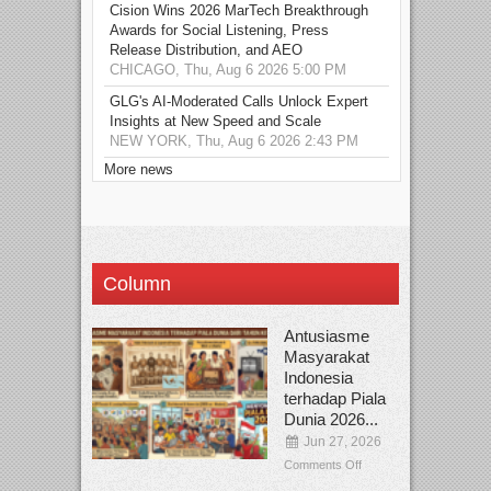
Cision Wins 2026 MarTech Breakthrough
Awards for Social Listening, Press
Release Distribution, and AEO
CHICAGO, Thu, Aug 6 2026 5:00 PM
GLG's AI-Moderated Calls Unlock Expert
Insights at New Speed and Scale
NEW YORK, Thu, Aug 6 2026 2:43 PM
More news
Column
Antusiasme
Masyarakat
Indonesia
terhadap Piala
Dunia 2026...
Jun 27, 2026
Comments Off