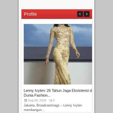
Profile
Lenny Ivylen: 26 Tahun Jaga Eksistensi di
Yan
Dunia Fashion...
Sin
Aug 08, 2026
0
D
Jakarta, Broadcastmagz – Lenny Ivylen
Jaka
membangun...