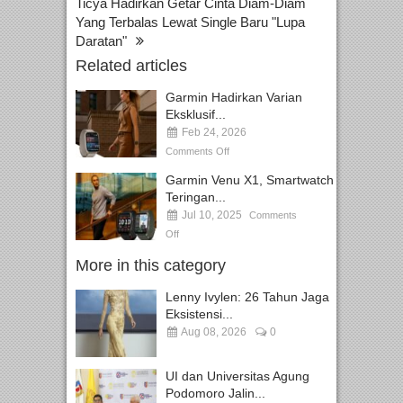
Ticya Hadirkan Getar Cinta Diam-Diam
Yang Terbalas Lewat Single Baru "Lupa
Daratan"
Related articles
Garmin Hadirkan Varian
Eksklusif...
Feb 24, 2026
Comments Off
Garmin Venu X1, Smartwatch
Teringan...
Jul 10, 2025
Comments
Off
More in this category
Lenny Ivylen: 26 Tahun Jaga
Eksistensi...
Aug 08, 2026
0
UI dan Universitas Agung
Podomoro Jalin...