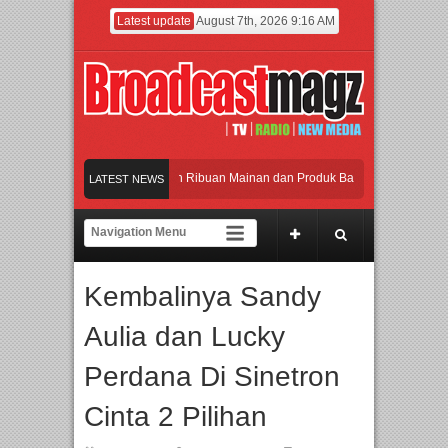
Latest update
August 7th, 2026 9:16 AM
eramaikan Jakarta dengan Ribuan Mainan dan Produk Bayi dari Seluruh Dunia, I
LATEST NEWS
enjadi Gerbang Inovasi dan Peluang Bisnis Industri Gifts dan Housewares Asia T
PMF 2026 Dorong Industri Beralih dari Kampanye ke Kolaborasi Jangka Panjang
Kembalinya Sandy
Rayakan Perpaduan Warisan Dan Semangat Lokal, BIRKENSTOCK INDONESIA Mem
Aulia dan Lucky
eramaikan Jakarta dengan Ribuan Mainan dan Produk Bayi dari Seluruh Dunia, I
Perdana Di Sinetron
Cinta 2 Pilihan