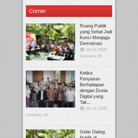
Corner
Ruang Publik
yang Sehat Jadi
Kunci Menjaga
Demokrasi
Jun 22, 2026
Comments Off
Ketika
Penyiaran
Berhadapan
dengan Dunia
Digital yang
Tak...
Jun 22, 2026
Comments Off
Gelar Dialog
Publik di