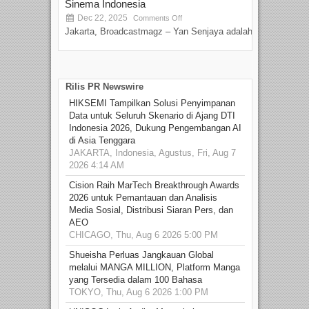
Sinema Indonesia
Film
Dec 22, 2025
S
Comments Off
Jakarta, Broadcastmagz – Yan Senjaya adalah...
Beka
talen
Rilis PR Newswire
HIKSEMI Tampilkan Solusi Penyimpanan
Data untuk Seluruh Skenario di Ajang DTI
Indonesia 2026, Dukung Pengembangan AI
di Asia Tenggara
JAKARTA, Indonesia, Agustus, Fri, Aug 7
2026 4:14 AM
Cision Raih MarTech Breakthrough Awards
2026 untuk Pemantauan dan Analisis
Media Sosial, Distribusi Siaran Pers, dan
AEO
CHICAGO, Thu, Aug 6 2026 5:00 PM
Shueisha Perluas Jangkauan Global
melalui MANGA MILLION, Platform Manga
yang Tersedia dalam 100 Bahasa
TOKYO, Thu, Aug 6 2026 1:00 PM