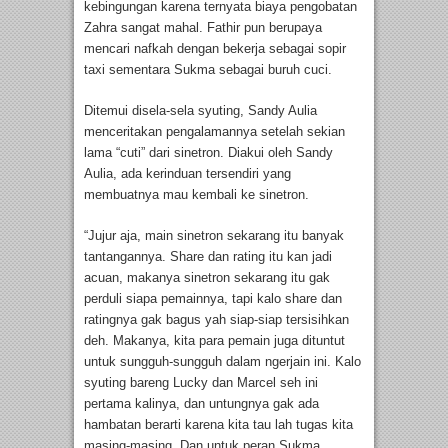
kebingungan karena ternyata biaya pengobatan
Zahra sangat mahal. Fathir pun berupaya
mencari nafkah dengan bekerja sebagai sopir
taxi sementara Sukma sebagai buruh cuci.
Ditemui disela-sela syuting, Sandy Aulia
menceritakan pengalamannya setelah sekian
lama “cuti” dari sinetron. Diakui oleh Sandy
Aulia, ada kerinduan tersendiri yang
membuatnya mau kembali ke sinetron.
“Jujur aja, main sinetron sekarang itu banyak
tantangannya. Share dan rating itu kan jadi
acuan, makanya sinetron sekarang itu gak
perduli siapa pemainnya, tapi kalo share dan
ratingnya gak bagus yah siap-siap tersisihkan
deh. Makanya, kita para pemain juga dituntut
untuk sungguh-sungguh dalam ngerjain ini. Kalo
syuting bareng Lucky dan Marcel seh ini
pertama kalinya, dan untungnya gak ada
hambatan berarti karena kita tau lah tugas kita
masing-masing. Dan untuk peran Sukma,