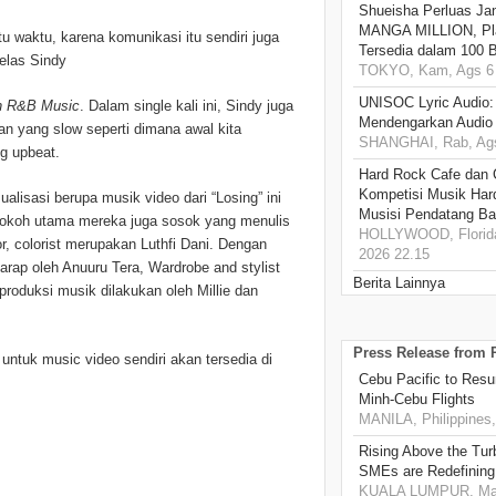
Shueisha Perluas Ja
MANGA MILLION, Pl
u waktu, karena komunikasi itu sendiri juga
Tersedia dalam 100 
Jelas Sindy
TOKYO, Kam, Ags 6 
UNISOC Lyric Audio
n R&B Music
. Dalam single kali ini, Sindy juga
Mendengarkan Audio
an yang slow seperti dimana awal kita
SHANGHAI, Rab, Ags
g upbeat.
Hard Rock Cafe dan
Kompetisi Musik Har
alisasi berupa musik video dari “Losing” ini
Musisi Pendatang Ba
i tokoh utama mereka juga sosok yang menulis
HOLLYWOOD, Florida
or, colorist merupakan Luthfi Dani. Dengan
2026 22.15
garap oleh Anuuru Tera, Wardrobe and stylist
Berita Lainnya
produksi musik dilakukan oleh Millie dan
Press Release from
 untuk music video sendiri akan tersedia di
Cebu Pacific to Resu
Minh-Cebu Flights
MANILA, Philippines,
Rising Above the Tu
SMEs are Redefining
KUALA LUMPUR, Mala