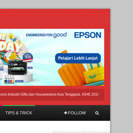
stri Gifts dan Housewares Asia Tenggara, IGHE 2026 Kembali Digelar di Jakarta
TIPS & TRICK
FOLLOW