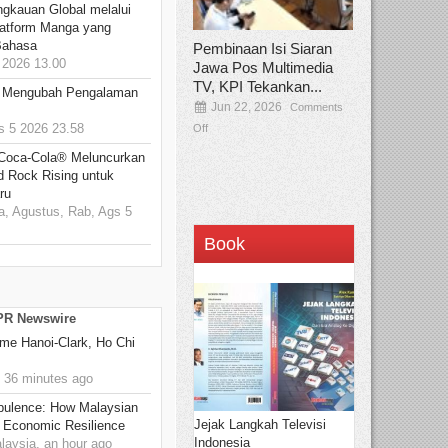
ngkauan Global melalui
atform Manga yang
Bahasa
Pembinaan Isi Siaran
2026 13.00
Jawa Pos Multimedia
TV, KPI Tekankan...
: Mengubah Pengalaman
Jun 22, 2026
Comments
 5 2026 23.58
Off
 Coca-Cola® Meluncurkan
d Rock Rising untuk
ru
, Agustus, Rab, Ags 5
Book
 PR Newswire
me Hanoi-Clark, Ho Chi
 36 minutes ago
rbulence: How Malaysian
Jejak Langkah Televisi
 Economic Resilience
Indonesia
ysia, an hour ago