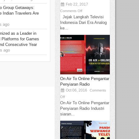
Feb 22, 2017
to Group Getaways:
Comments Off
 Indian Travelers Are
Jejak Langkah Televisi
Indonesia Dari Era Analog
s ago
ke...
ized as a Leader in
d Platforms for Games
ond Consecutive Year
s ago
On Air To Online Pengantar
Penyiaran Radio
Oct 06, 2016
Comments
Off
On Air To Online Pengantar
Penyiaran Radio Industri
siaran...