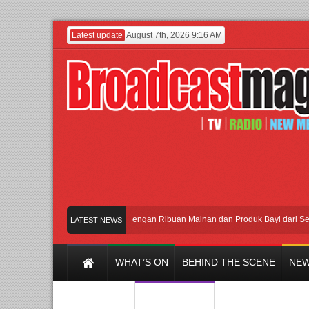
Latest update
August 7th, 2026 9:16 AM
Meramaikan Jakarta dengan Ribuan Mainan dan Produk Bayi dari Seluruh Dun
LATEST NEWS
WHAT’S ON
BEHIND THE SCENE
NEW
Y CHANNEL
FILM & MUSIC