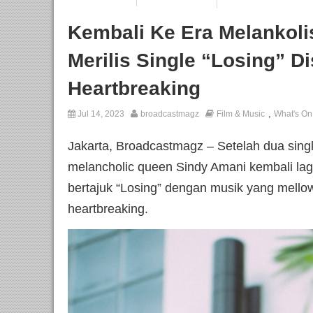
Kembali Ke Era Melankoli
Merilis Single “Losing” D
Heartbreaking
,
Jul 14, 2023
broadcastmagz
Film & Music
What's On
Jakarta, Broadcastmagz – Setelah dua singl
melancholic queen Sindy Amani kembali lag
bertajuk “Losing” dengan musik yang mello
heartbreaking.