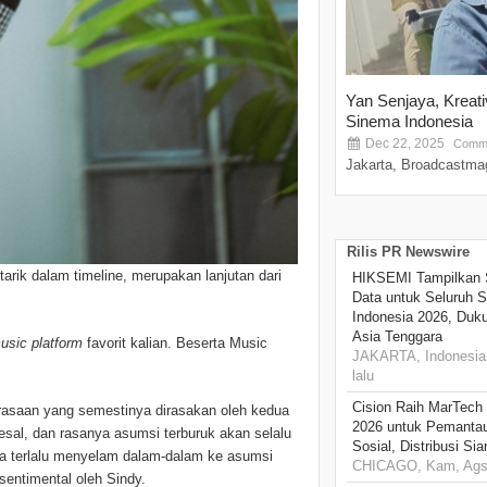
Yan Senjaya, Kreat
Sinema Indonesia
Dec 22, 2025
Comme
Jakarta, Broadcastmag
Rilis PR Newswire
tarik dalam timeline, merupakan lanjutan dari
HIKSEMI Tampilkan 
Data untuk Seluruh S
Indonesia 2026, Duk
Asia Tenggara
usic platform
favorit kalian. Beserta Music
JAKARTA, Indonesia,
lalu
Cision Raih MarTech
asaan yang semestinya dirasakan oleh kedua
2026 untuk Pemantau
yesal, dan rasanya asumsi terburuk akan selalu
Sosial, Distribusi Si
ta terlalu menyelam dalam-dalam ke asumsi
CHICAGO, Kam, Ags 
sentimental oleh Sindy.