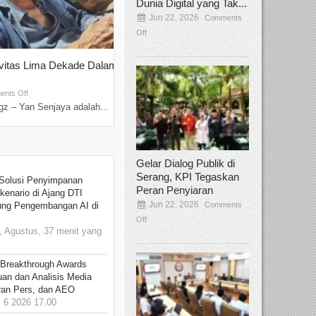
Dunia Digital yang Tak...
Jun 22, 2026
Comments
Off
ivitas Lima Dekade Dalam
Tamee Irelly Menjadi Juri Open Casti
Film Terbaru...
Sep 08, 2025
nts Off
Comments Off
z – Yan Senjaya adalah...
Bekasi, Broadcastmagz – Dalam upaya me
talenta...
Gelar Dialog Publik di
Serang, KPI Tegaskan
Solusi Penyimpanan
Peran Penyiaran
kenario di Ajang DTI
Jun 22, 2026
Comments
ung Pengembangan AI di
Off
 Agustus, 37 menit yang
 Breakthrough Awards
an dan Analisis Media
aran Pers, dan AEO
6 2026 17.00