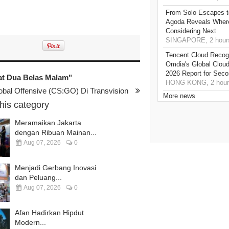
From Solo Escapes 
Agoda Reveals Where
Considering Next
SINGAPORE, 2 hour
Tencent Cloud Recogn
Omdia's Global Clou
2026 Report for Sec
at Dua Belas Malam"
HONG KONG, 2 hour
obal Offensive (CS:GO) Di Transvision
More news
this category
Meramaikan Jakarta
dengan Ribuan Mainan...
Aug 07, 2026
0
Menjadi Gerbang Inovasi
dan Peluang...
Aug 07, 2026
0
Afan Hadirkan Hipdut
Modern...